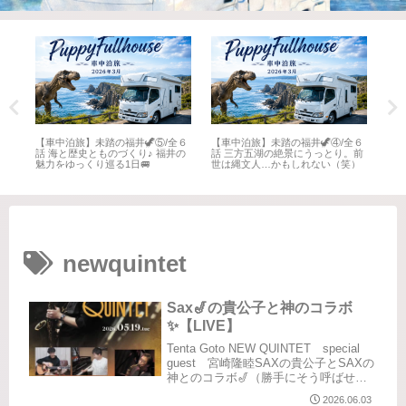
全６
【車中泊旅】未踏の福井🦖⑤/全６
【車中泊旅】未踏の福井🦖④/全６
【車
井
話 海と歴史とものづくり♪ 福井の
話 三方五湖の絶景にうっとり。前
話 
魅力をゆっくり巡る1日🚐
世は縄文人…かもしれない（笑）
名所
newquintet
Sax🎷の貴公子と神のコラボ
✨【LIVE】
Tenta Goto NEW QUINTET special
guest 宮崎隆睦SAXの貴公子とSAXの
神とのコラボ🎷（勝手にそう呼ばせて
もらっている）NEW QUINTETのLIVE
2026.06.03