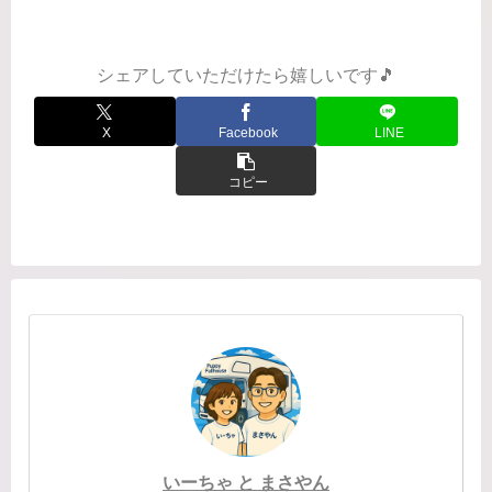
は2回目赤坂のB-flat私もかなりの方向
音痴なんです...
シェアしていただけたら嬉しいです🎵
X
Facebook
LINE
コピー
いーちゃ と まさやん