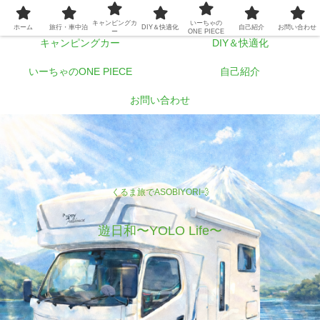
ホーム
旅行・車中泊
キャンピングカ
いーちゃの
ホーム
旅行・車中泊
DIY＆快適化
自己紹介
お問い合わせ
ー
ONE PIECE
キャンピングカー
DIY＆快適化
いーちゃのONE PIECE
自己紹介
お問い合わせ
くるま旅でASOBIYORI💨
遊日和〜YOLO Life〜