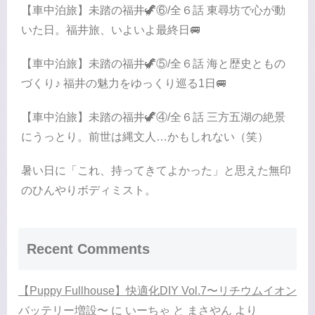
【車中泊旅】未踏の福井🦖⑥/全６話 東尋坊で心が動
いた日。福井旅、いよいよ最終日🚐
【車中泊旅】未踏の福井🦖⑤/全６話 海と歴史ともの
づくり♪ 福井の魅力をゆっくり巡る1日🚐
【車中泊旅】未踏の福井🦖④/全６話 三方五湖の絶景
にうっとり。前世は縄文人…かもしれない（笑）
暑い日に「これ、持ってきてよかった」と思えた無印
のひんやりボディミスト。
Recent Comments
【Puppy Fullhouse】快適化DIY Vol.7〜リチウムイオン
バッテリー増設〜
に
いーちゃ と まさやん
より