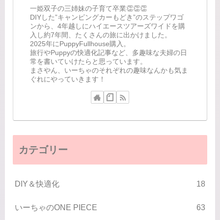
一姫双子の三姉妹の子育て卒業👏👏👏
DIYした”キャンピングカーもどき”のステップワゴ
ンから、4年越しにハイエースツアーズワイドを購
入し約7年間、たくさんの旅に出かけました。
2025年にPuppyFullhouse購入。
旅行やPuppyの快適化記事など、多趣味な夫婦の日
常を書いていけたらと思っています。
まさやん、いーちゃのそれぞれの趣味なんかも気ま
ぐれにやっていきます！
カテゴリー
DIY＆快適化
18
いーちゃのONE PIECE
63