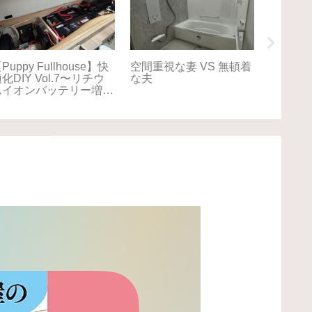
Puppy Fullhouse】快
空間重視な妻 VS 無頓着
【Puppy
化DIY Vol.7〜リチウ
な夫
適化DIY
ムイオンバッテリー増
キャリ
設〜