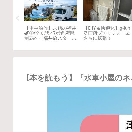
踏の福井
【車中泊旅】未踏の福井
【DIY＆快適化】g-fun
本海さか
🦖①/全６話 47都道府県
洗面所プチリフォーム
！最後は
制覇へ！福井旅スタート
さらに拡張！
に感動📚
🚐💨
【本を読もう】『水車小屋のネ