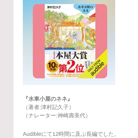
『水車小屋のネネ』
（著者:津村記久子）
（ナレーター:神崎壽美代）
Audibleにて12時間に及ぶ長編でした。