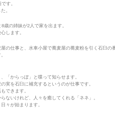
語です。
した。
と8歳の姉妹が2人で家を出ます。
決心します。
麦屋の仕事と、水車小屋で蕎麦屋の蕎麦粉を引く石臼の
す。
と、「からっぽ」と喋って知らせます。
麦の実を石臼に補充するというのが仕事です。
話もできます。
からないけれど、人々を癒してくれる「ネネ」。
く日々が始まります。