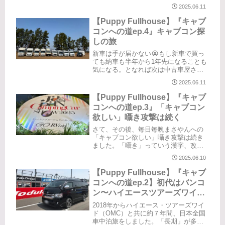
ていただきました。Nutz（クレア・ク
2025.06.11
レソン・ジープニー・アレッタ・ジョ
リビー）AtoZ（アンソニー・ACE-1・
【Puppy Fullhouse】『キャブ
Light）TOWAモー...
コンへの道ep.4』キャブコン探
しの旅
新車は手が届かない😭もし新車で買っ
ても納車も半年から1年先になることも
気になる。となれば次は中古車屋さん
巡りも開始です。がしかし、新車も諦
2025.06.11
めずにあらゆる可能性に挑みます。新
車だけでなく中古車も探してみる新車
【Puppy Fullhouse】『キャブ
はとても手が届かないと思い知らさ
コンへの道ep.3』「キャブコン
れ...
欲しい」囁き攻撃は続く
さて、その後、毎日毎晩まさやんへの
「キャブコン欲しい」囁き攻撃は続き
ました。「囁き」っていう漢字、改め
て活字で見るとちょっと不気味です
2025.06.10
ね…キャンピングカー乗りのルーティ
ンキャンピングカー乗りって、すでに
【Puppy Fullhouse】『キャブ
乗ってるのに毎年のようにキャンピン
コンへの道ep.2】初代はバンコ
グカ...
ン〜ハイエースツアーズワイ
ド〜
2018年からハイエース・ツアーズワイ
ド（OMC）と共に約７年間、日本全国
車中泊旅をしました。「長期」が多い