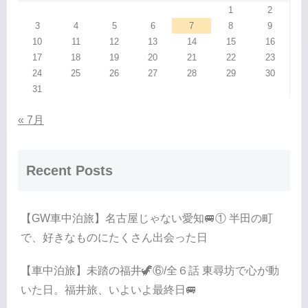
1
2
3
4
5
6
7
8
9
10
11
12
13
14
15
16
17
18
19
20
21
22
23
24
25
26
27
28
29
30
31
« 7月
Recent Posts
【GW車中泊旅】名古屋じゃない愛知🚐① 半田の町
で、好きなものにたくさん出会った日
【車中泊旅】未踏の福井🦖⑥/全６話 東尋坊で心が動
いた日。福井旅、いよいよ最終日🚐