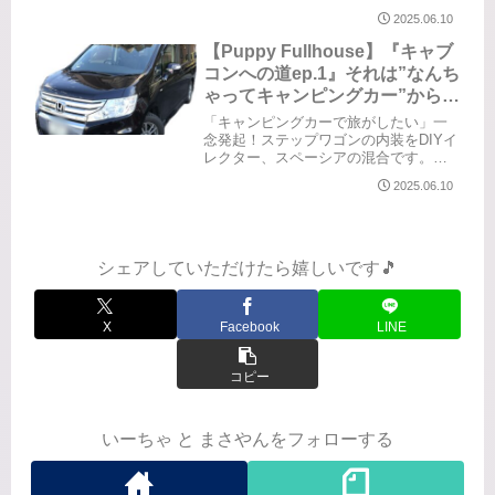
ハードな旅貧乏性の私たちの旅はいつ
2025.06.10
もハード😮‍💨観光地という観光地は逃す
まいと事前に計画を練ります。普通？
【Puppy Fullhouse】『キャブ
の人が「遠い」と感じるとこ...
コンへの道ep.1』それは”なんち
ゃってキャンピングカー”から始
まった！
「キャンピングカーで旅がしたい」一
念発起！ステップワゴンの内装をDIYイ
レクター、スペーシアの混合です。家
に転がっていた残パーツも使ったため
2025.06.10
色がバラバラアジャスターは3Dプリン
ターとボルトで自作完成！諸先輩方の
投稿を参考に根がインドアな私に...
シェアしていただけたら嬉しいです🎵
X
Facebook
LINE
コピー
いーちゃ と まさやんをフォローする