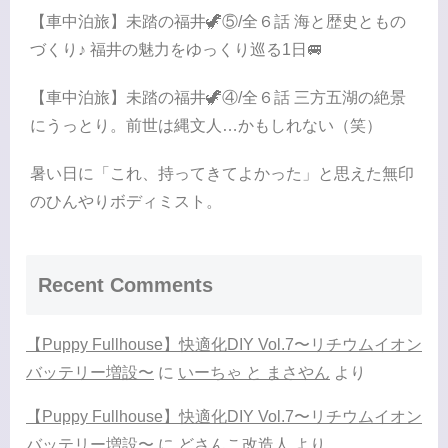
【車中泊旅】未踏の福井🦖⑤/全６話 海と歴史ともの
づくり♪ 福井の魅力をゆっくり巡る1日🚐
【車中泊旅】未踏の福井🦖④/全６話 三方五湖の絶景
にうっとり。前世は縄文人…かもしれない（笑）
暑い日に「これ、持ってきてよかった」と思えた無印
のひんやりボディミスト。
Recent Comments
【Puppy Fullhouse】快適化DIY Vol.7〜リチウムイオン
バッテリー増設〜
に
いーちゃ と まさやん
より
【Puppy Fullhouse】快適化DIY Vol.7〜リチウムイオン
バッテリー増設〜
に
どさんこ改造人
より