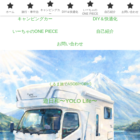
ホーム
旅行・車中泊
キャンピングカ
いーちゃの
ホーム
旅行・車中泊
DIY＆快適化
自己紹介
お問い合わせ
ー
ONE PIECE
キャンピングカー
DIY＆快適化
いーちゃのONE PIECE
自己紹介
お問い合わせ
くるま旅でASOBIYORI💨
遊日和〜YOLO Life〜