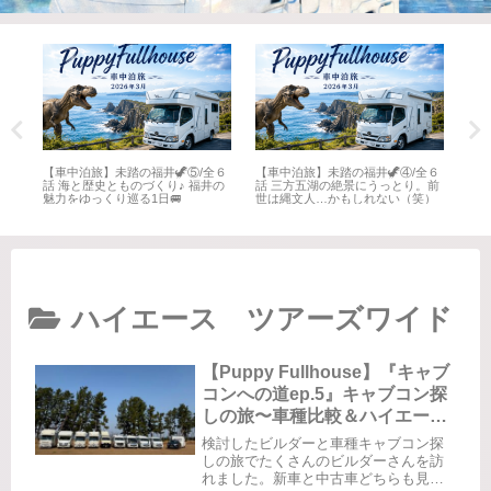
全６
【車中泊旅】未踏の福井🦖⑤/全６
【車中泊旅】未踏の福井🦖④/全６
【車
井
話 海と歴史とものづくり♪ 福井の
話 三方五湖の絶景にうっとり。前
話 
魅力をゆっくり巡る1日🚐
世は縄文人…かもしれない（笑）
名所
ハイエース ツアーズワイド
【Puppy Fullhouse】『キャブ
コンへの道ep.5』キャブコン探
しの旅〜車種比較＆ハイエース
査定〜
検討したビルダーと車種キャブコン探
しの旅でたくさんのビルダーさんを訪
れました。新車と中古車どちらも見せ