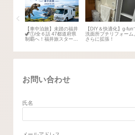
踏の福井
【車中泊旅】未踏の福井
【DIY＆快適化】g-fun
本海さか
🦖①/全６話 47都道府県
洗面所プチリフォーム
！最後は
制覇へ！福井旅スタート
さらに拡張！
に感動📚
🚐💨
お問い合わせ
氏名
メールアドレス