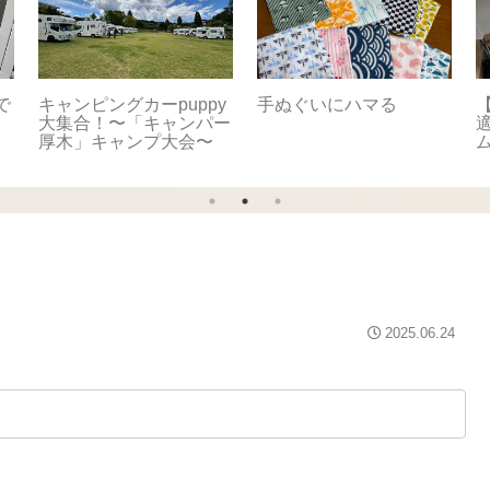
で
キャンピングカーpuppy
手ぬぐいにハマる
【
。
大集合！〜「キャンパー
適
厚木」キャンプ大会〜
2025.06.24