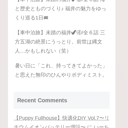
と歴史とものづくり♪ 福井の魅力をゆっ
くり巡る1日🚐
【車中泊旅】未踏の福井🦖④/全６話 三
方五湖の絶景にうっとり。前世は縄文
人…かもしれない（笑）
暑い日に「これ、持ってきてよかった」
と思えた無印のひんやりボディミスト。
Recent Comments
【Puppy Fullhouse】快適化DIY Vol.7〜リ
チウムイオンバッテリー増設〜
に
いーち