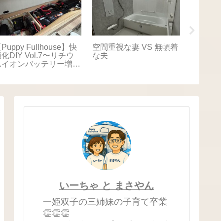
Puppy Fullhouse】快
空間重視な妻 VS 無頓着
【Puppy
化DIY Vol.7〜リチウ
な夫
適化DIY
ムイオンバッテリー増
キャリ
設〜
いーちゃ と まさやん
一姫双子の三姉妹の子育て卒業
👏👏👏