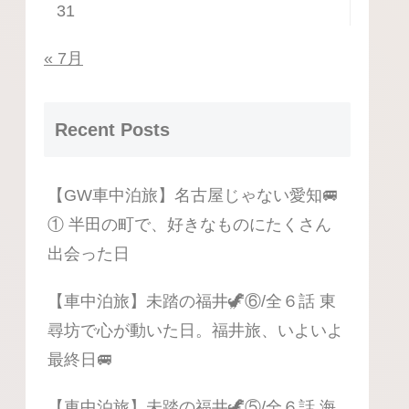
31
« 7月
Recent Posts
【GW車中泊旅】名古屋じゃない愛知🚐
① 半田の町で、好きなものにたくさん
出会った日
【車中泊旅】未踏の福井🦖⑥/全６話 東
尋坊で心が動いた日。福井旅、いよいよ
最終日🚐
【車中泊旅】未踏の福井🦖⑤/全６話 海