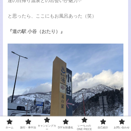
達の日帰り温泉との出会いが魅力✨
と思ったら、ここにもお風呂あった（笑）
『道の駅 小谷（おたり）』
キャンピングカ
いーちゃの
ホーム
旅行・車中泊
DIY＆快適化
自己紹介
お問い合わせ
ー
ONE PIECE