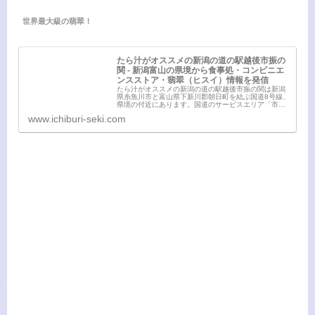
世界最大級の翡翠！
たら汁がオススメの新潟の道の駅越後市振の
関 - 新潟富山の県境から食事処・コンビニエ
ンスストア・翡翠（ヒスイ）情報を発信
たら汁がオススメの新潟の道の駅越後市振の関は新潟
県糸魚川市と富山県下新川郡朝日町を結ぶ国道8号線、
県境の付近にあります。国道のサービスエリア「市振
の関」では食事と特産品や雑貨などの買い物ができま
www.ichiburi-seki.com
す。食事コーナーには主に定食や丼、麺類などの軽...