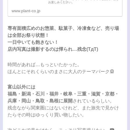
お楽しみください。
www.plant-co.jp
専有面積広めのお惣菜、駄菓子、冷凍食など、売り場
は全部お祭り状態！
一日中いても飽きない！
店内写真は撮影するのは憚られ…残念(TдT)
時間があれば…もっといたかった。
ほんとにそれくらいのまさに大人のテーマパーク🎡
富山以外には
福島・新潟・石川・福井・岐阜・三重・滋賀・京都・
兵庫・岡山・鳥取・島根に展開
されているらしい。
残念ながら関東圏にはないけれど、また旅先で見かけ
たらその時はゆっくり買い物したい。