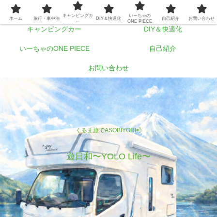
ホーム
旅行・車中泊
キャンピングカ
いーちゃの
ホーム
旅行・車中泊
DIY＆快適化
自己紹介
お問い合わせ
ー
ONE PIECE
キャンピングカー
DIY＆快適化
いーちゃのONE PIECE
自己紹介
お問い合わせ
くるま旅でASOBIYORI💨
遊日和〜YOLO Life〜