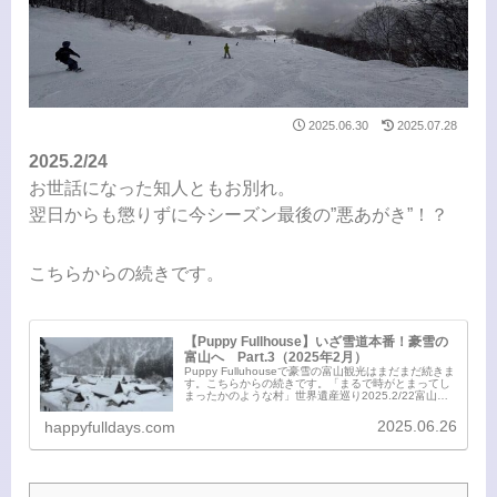
2025.06.30
2025.07.28
2025.2/24
お世話になった知人ともお別れ。
翌日からも懲りずに今シーズン最後の”悪あがき”！？
こちらからの続きです。
【Puppy Fullhouse】いざ雪道本番！豪雪の
富山へ Part.3（2025年2月）
Puppy Fulluhouseで豪雪の富山観光はまだまだ続きま
す。こちらからの続きです。「まるで時がとまってし
まったかのような村」世界遺産巡り2025.2/22富山湾
ドライブをしながら次に向かったのは世界文化遺産 五
箇山！菅沼合掌造り集落...
2025.06.26
happyfulldays.com