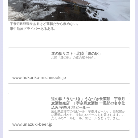
宇奈月BEER🍺あるけど運転だから飲めない。
車中泊旅ドライバーあるある。
道の駅リスト - 北陸「道の駅」
北陸「道の駅」の道の駅を紹介。
www.hokuriku-michinoeki.jp
道の駅「うなづき」うなづき食菜館 宇奈月
麦酒館売店 | 宇奈月麦酒館 ー黒部の名水仕
込み 宇奈月 地ビールー
富山県黒部市の地ビール「宇奈月ビール」。自然豊か
な黒部の地から、美味しいビールをお届けします。こ
だわりのエールビール、黒ビールをどうぞ。また、道
の駅として、レストランや売店もありますので、富山
www.unazuki-beer.jp
観光の際にもお立寄り下さい。