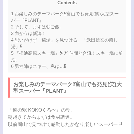
Contents
1
お楽しみのテーマパーク⁉️富山でも発見(笑)大型スー
パー『PLANT』
2
そして、まずは朝ご飯。
3
向かうは新潟！
4
思いがけず「秘湯」を見つける。「武田信玄の癒し
湯」⁉︎
5
『栂池高原スキー場』⛷️🎿 仲間と合流！スキー場に前
泊。
6
男性陣はスキー、私は…⁉️
お楽しみのテーマパーク⁉️富山でも発見(笑)大
型スーパー『PLANT』
『道の駅 KOKOくろべ』の朝。
朝起きてからまずは食材調達。
以前岡山で見つけて感動したかなり楽しいスーパー🛒