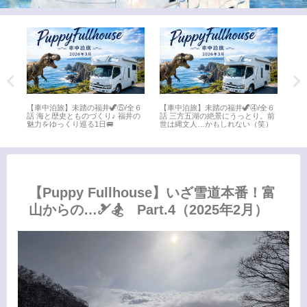
全６
【車中泊旅】未踏の福井🦖③/全６
【車中泊旅】未踏の福井🦖②/全６
【車
。前
話 氣比神宮から水晶浜へ♪敦賀の
話 日本海さかな街で海鮮三昧！最
話 
）
名所を満喫🚐
後は「ちえなみき」に感動📚
ート
【Puppy Fullhouse】いざ雪道本番！富
山からの…🎿🏂 Part.4（2025年2月）