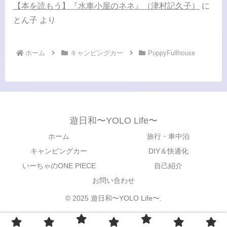
【本を読もう】『水車小屋のネネ』（津村記久子）
に
とん子
より
ホーム
キャンピングカー
PuppyFullhouse
遊日和〜YOLO Life〜
ホーム
旅行・車中泊
キャンピングカー
DIY＆快適化
いーちゃのONE PIECE
自己紹介
お問い合わせ
© 2025 遊日和〜YOLO Life〜.