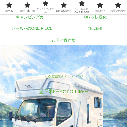
ホーム
旅行・車中泊
キャンピングカ
いーちゃの
ホーム
旅行・車中泊
DIY＆快適化
自己紹介
お問い合わせ
ー
ONE PIECE
キャンピングカー
DIY＆快適化
いーちゃのONE PIECE
自己紹介
お問い合わせ
くるま旅でASOBIYORI💨
遊日和〜YOLO Life〜