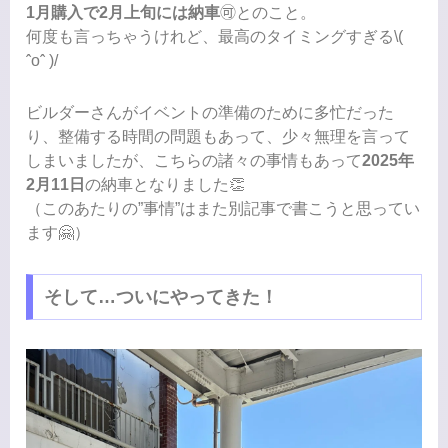
1月購入で2月上旬には納車
🉑とのこと。
何度も言っちゃうけれど、最高のタイミングすぎる\(
ˆoˆ )/
ビルダーさんがイベントの準備のために多忙だった
り、整備する時間の問題もあって、少々無理を言って
しまいましたが、こちらの諸々の事情もあって
2025年
2月11日
の納車となりました👏
（このあたりの”事情”はまた別記事で書こうと思ってい
ます🤗）
そして…ついにやってきた！