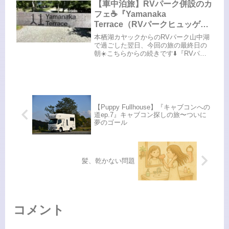
ら、毎日お酢生活を知らず知らずにし
【車中泊旅】RVパーク併設のカ
ていたっぽい…おまけに夫のまさや
フェ☕️『Yamanaka
ん...
Terrace（RVパークヒュッゲ山
中湖）』2025.7.19〜21
本栖湖カヤックからのRVパーク山中湖
で過ごした翌日、今回の旅の最終日の
朝☀️こちらからの続きです⬇️『RVパー
クヒュッゲ山中湖』隣接のカフェ
『Yamanaka Terrace』へ☕️ここのカフ
ェのオーナーさんがRVパークをやって
います🏕️カ...
【Puppy Fullhouse】『キャブコンへの
道ep.7』キャブコン探しの旅〜ついに
夢のゴール
髪、乾かない問題
コメント