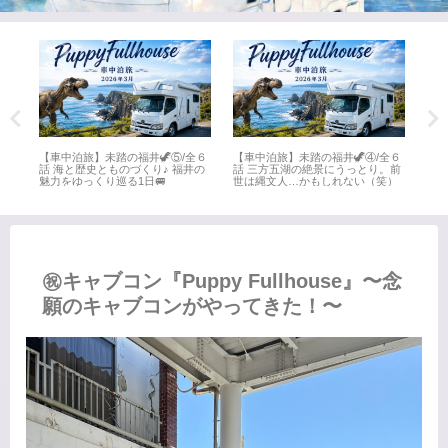
全６
【車中泊旅】未踏の福井🦖⑤/全６
【車中泊旅】未踏の福井🦖④/全６
【車
井
話 海と歴史とものづくり♪ 福井の
話 三方五湖の絶景にうっとり。前
話 
魅力をゆっくり巡る1日🚐
世は縄文人…かもしれない（笑）
名所
㊗️キャブコン『Puppy Fullhouse』〜念
願のキャブコンがやってきた！〜