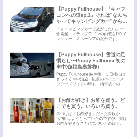
すまでの仕分け。ネットに入れたり、
色物は別にしたり。このあたり、男の
【Puppy Fullhouse】『キャブ
人にはなかなかわかってもらえない地
コンへの道ep.1』それは”なんち
味...
ゃってキャンピングカー”から始
まった！
「キャンピングカーで旅がしたい」一
念発起！ステップワゴンの内装をDIYイ
レクター、スペーシアの混合です。家
に転がっていた残パーツも使ったため
色がバラバラアジャスターは3Dプリン
ターとボルトで自作完成！諸先輩方の
【Puppy Fullhouse】雪道の足
投稿を参考に根がインドアな私に...
慣らし〜Puppy Fullhouse初の
車中泊(福島裏磐梯）
Puppy Fulluhouse 納車後、３日後には
さっそく車中泊旅！以前のハイエース
ツアーズワイドの時も、納車後その足
でご祈祷してもらってそのまま旅に出
発でした（何事もフットワーク軽い
👣）「そこに”雪”があるから」記念すべ
【お酢が好き】お酢を買う。ど
きキャブコン初の...
こでも買う。いろいろ買う。
気づけば「お酢好き」だった普段か
ら"酢"はよくとっていたのですが、実は
お酢が好きなことに気づいたのは大人
になってから。どうして今まで気づか
なかったのか自分でも謎。考えてみた