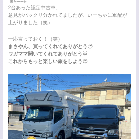
来たーー✨
2台あった認定中古車。
意見がパックリ分かれてましたが、いーちゃに軍配が
上がりました（笑）
一応言っておく！（笑）
まさやん、買ってくれてありがとう
🥹
ワガママ聞いてくれてありがとう
🙌
これからもっと楽しい旅をしよう
😊