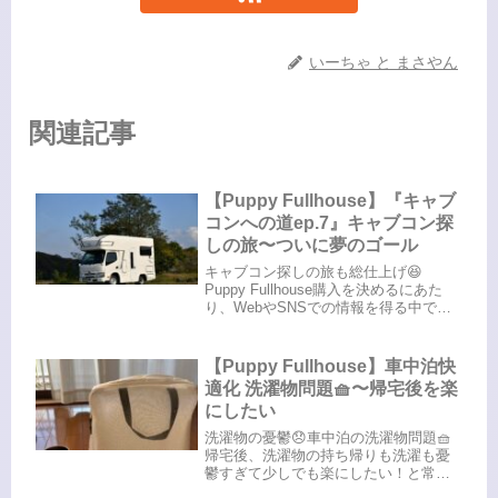
いーちゃ と まさやん
関連記事
【Puppy Fullhouse】『キャブ
コンへの道ep.7』キャブコン探
しの旅〜ついに夢のゴール
キャブコン探しの旅も総仕上げ😆
Puppy Fullhouse購入を決めるにあた
り、WebやSNSでの情報を得る中で気
になることがありました。Puppy
Fullhouse（キャンパー厚木公式ページ
より）気になるのは後部座席の"揺
【Puppy Fullhouse】車中泊快
れ"と"跳ね...
適化 洗濯物問題🧺〜帰宅後を楽
にしたい
洗濯物の憂鬱😞車中泊の洗濯物問題🧺
帰宅後、洗濯物の持ち帰りも洗濯も憂
鬱すぎて少しでも楽にしたい！と常々
思っていました。大量な上に洗濯機回