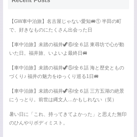
Recent Posts
【GW車中泊旅】名古屋じゃない愛知🚐① 半田の町
で、好きなものにたくさん出会った日
【車中泊旅】未踏の福井🦖⑥/全６話 東尋坊で心が動
いた日。福井旅、いよいよ最終日🚐
【車中泊旅】未踏の福井🦖⑤/全６話 海と歴史ともの
づくり♪ 福井の魅力をゆっくり巡る1日🚐
【車中泊旅】未踏の福井🦖④/全６話 三方五湖の絶景
にうっとり。前世は縄文人…かもしれない（笑）
暑い日に「これ、持ってきてよかった」と思えた無印
のひんやりボディミスト。