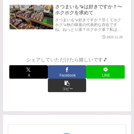
なかった品種。「鳴門金時」昔ながら
の金時芋。探し続けた金時芋。見つけ
さつまいも🍠は好きですか？〜
ました！頼まれて、母の分まで買い...
ホクホクを求めて
さつまいも🍠好きですか？甘くてホク
ホク🍠秋の味覚の代表的な存在です
ね。ねっとり派？ホクホク派？私は断
然‼️ホクホク派✨食べ方にも好みがあり
2025.11.20
ますよね。焼き芋派？蒸かし芋派？大
学芋派？全部いいけど、さつまいもそ
のものの味を知るには、焼くか蒸す
が...
シェアしていただけたら嬉しいです🎵
X
Facebook
LINE
コピー