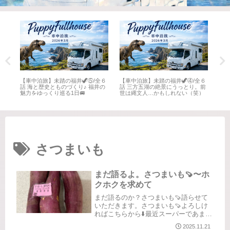
全６
【車中泊旅】未踏の福井🦖⑤/全６
【車中泊旅】未踏の福井🦖④/全６
【車
井
話 海と歴史とものづくり♪ 福井の
話 三方五湖の絶景にうっとり。前
話 
魅力をゆっくり巡る1日🚐
世は縄文人…かもしれない（笑）
名所
さつまいも
まだ語るよ。さつまいも🍠〜ホ
クホクを求めて
まだ語るのか？さつまいも🍠語らせて
いただきます。さつまいも🍠よろしけ
ればこちらから⬇️最近スーパーであまり
見かけないなぁ、となかなか手に入ら
2025.11.21