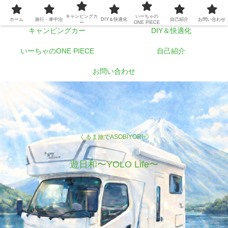
ホーム
旅行・車中泊
キャンピングカ
いーちゃの
ホーム
旅行・車中泊
DIY＆快適化
自己紹介
お問い合わせ
ー
ONE PIECE
キャンピングカー
DIY＆快適化
いーちゃのONE PIECE
自己紹介
お問い合わせ
くるま旅でASOBIYORI💨
遊日和〜YOLO Life〜