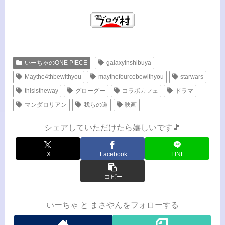
いーちゃのONE PIECE
galaxyinshibuya
Maythe4thbewithyou
maythefourcebewithyou
starwars
thisistheway
グローグー
コラボカフェ
ドラマ
マンダロリアン
我らの道
映画
シェアしていただけたら嬉しいです🎵
X
Facebook
LINE
コピー
いーちゃ と まさやんをフォローする