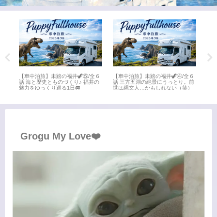
全６
【車中泊旅】未踏の福井🦖③/全６
【車中泊旅】未踏の福井🦖②/全６
【車
。前
話 氣比神宮から水晶浜へ♪敦賀の
話 日本海さかな街で海鮮三昧！最
話 
）
名所を満喫🚐
後は「ちえなみき」に感動📚
ート
Grogu My Love❤️