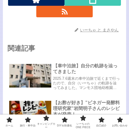
いーちゃ と まさやん
関連記事
【車中泊旅】自分の軌跡を辿っ
てきました
2025.7.6週末の車中泊旅で近くまで行っ
たので、自分（いーちゃ）の軌跡を辿
ってみました。マンモス団地幼稚園の
年長から中学2年生まで過ごした千葉。
今は千葉市花見川区となりましたが、
当時はまだ千葉市花見川という住所表
【お酢が好き】”ビネガー発酵料
記でした。ここでよく友達...
理研究家”岩間明子さんのレシピ
本が発売！
お酢は好きですか？昔から【お酢好
キャンピングカ
いーちゃの
き】の私。待望の”ビネガー発酵料理研
ホーム
旅行・車中泊
DIY＆快適化
自己紹介
お問い合わせ
ー
ONE PIECE