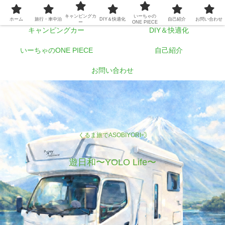
ホーム
旅行・車中泊
キャンピングカ
いーちゃの
ホーム
旅行・車中泊
DIY＆快適化
自己紹介
お問い合わせ
ー
ONE PIECE
キャンピングカー
DIY＆快適化
いーちゃのONE PIECE
自己紹介
お問い合わせ
くるま旅でASOBIYORI💨
遊日和〜YOLO Life〜