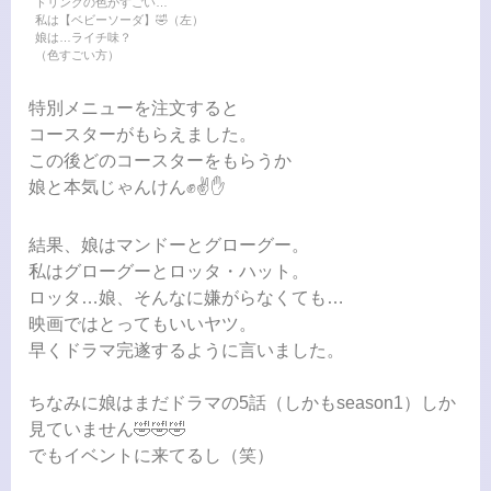
ドリンクの色がすごい…
私は【ベビーソーダ】🤣（左）
娘は…ライチ味？
（色すごい方）
特別メニューを注文すると
コースターがもらえました。
この後どのコースターをもらうか
娘と本気じゃんけん✊✌️✋
結果、娘はマンドーとグローグー。
私はグローグーとロッタ・ハット。
ロッタ…娘、そんなに嫌がらなくても…
映画ではとってもいいヤツ。
早くドラマ完遂するように言いました。
ちなみに娘はまだドラマの5話（しかもseason1）しか
見ていません🤣🤣🤣
でもイベントに来てるし（笑）