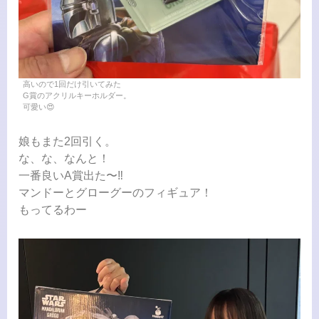
高いので1回だけ引いてみた
G賞のアクリルキーホルダー。
可愛い😍
娘もまた2回引く。
な、な、なんと！
一番良いA賞出た〜‼️
マンドーとグローグーのフィギュア！
もってるわー