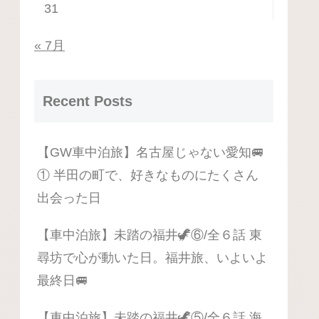
31
« 7月
Recent Posts
【GW車中泊旅】名古屋じゃない愛知🚐
① 半田の町で、好きなものにたくさん
出会った日
【車中泊旅】未踏の福井🦖⑥/全６話 東
尋坊で心が動いた日。福井旅、いよいよ
最終日🚐
【車中泊旅】未踏の福井🦖⑤/全６話 海