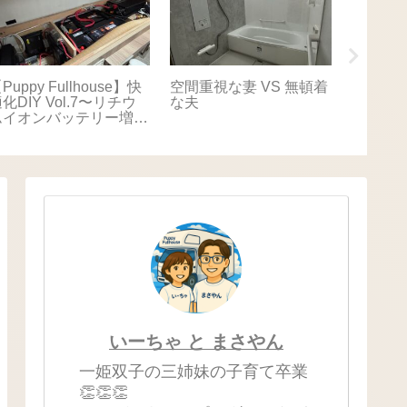
Puppy Fullhouse】快
空間重視な妻 VS 無頓着
【Puppy
化DIY Vol.7〜リチウ
な夫
適化DIY
ムイオンバッテリー増
キャリ
設〜
いーちゃ と まさやん
一姫双子の三姉妹の子育て卒業
👏👏👏