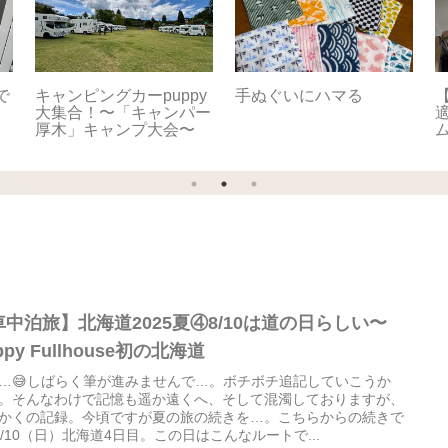
で
キャンピングカーpuppy
手ぬぐいにハマる
【
。
大集合！〜「キャンパー
適
厚木」キャンプ大会〜
車中泊旅】北海道2025夏④8/10は道の日らしい〜
ppy Fullhouse初の北海道
…😅しばらく筆が進みませんで…。ボチボチ追記していこうか
。そんなわけで記憶も遥か遠くへ、そして混濁しておりますが、
かくの記録。今頃ですが夏の旅の続きを…。こちらからの続きで
️8/10（日）北海道4日目。この日はこんなルートで...