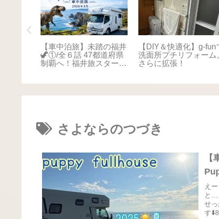
踏の福井
【車中泊旅】未踏の福井
【DIY＆快適化】g-fun
本海さか
🦖①/全６話 47都道府県
洗面所プチリフォーム
！最後は
制覇へ！福井旅スタート
さらに拡張！
に感動📚
🚐💨
さよならのつづき
【
Pu
えー
と…
せっ
す⬇