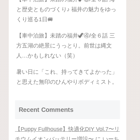
と歴史とものづくり♪ 福井の魅力をゆっ
くり巡る1日🚐
【車中泊旅】未踏の福井🦖④/全６話 三
方五湖の絶景にうっとり。前世は縄文
人…かもしれない（笑）
暑い日に「これ、持ってきてよかった」
と思えた無印のひんやりボディミスト。
Recent Comments
【Puppy Fullhouse】快適化DIY Vol.7〜リ
チウムイオンバッテリー増設〜
に
いーち