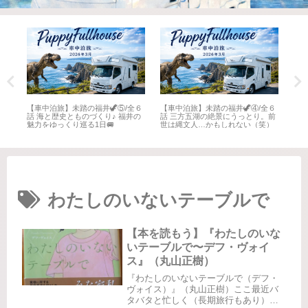
全６
【車中泊旅】未踏の福井🦖⑤/全６
【車中泊旅】未踏の福井🦖④/全６
【車
井
話 海と歴史とものづくり♪ 福井の
話 三方五湖の絶景にうっとり。前
話 
魅力をゆっくり巡る1日🚐
世は縄文人…かもしれない（笑）
名所
わたしのいないテーブルで
【本を読もう】『わたしのいな
いテーブルで〜デフ・ヴォイ
ス』（丸山正樹）
『わたしのいないテーブルで（デフ・
ヴォイス）』（丸山正樹）ここ最近バ
タバタと忙しく（長期旅行もあり）な