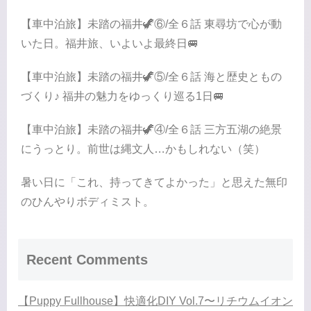
【車中泊旅】未踏の福井🦖⑥/全６話 東尋坊で心が動
いた日。福井旅、いよいよ最終日🚐
【車中泊旅】未踏の福井🦖⑤/全６話 海と歴史ともの
づくり♪ 福井の魅力をゆっくり巡る1日🚐
【車中泊旅】未踏の福井🦖④/全６話 三方五湖の絶景
にうっとり。前世は縄文人…かもしれない（笑）
暑い日に「これ、持ってきてよかった」と思えた無印
のひんやりボディミスト。
Recent Comments
【Puppy Fullhouse】快適化DIY Vol.7〜リチウムイオン