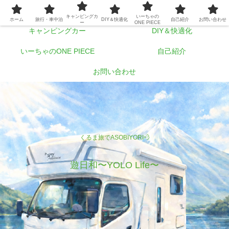
ホーム
旅行・車中泊
キャンピングカ
いーちゃの
ホーム
旅行・車中泊
DIY＆快適化
自己紹介
お問い合わせ
ー
ONE PIECE
キャンピングカー
DIY＆快適化
いーちゃのONE PIECE
自己紹介
お問い合わせ
くるま旅でASOBIYORI💨
遊日和〜YOLO Life〜