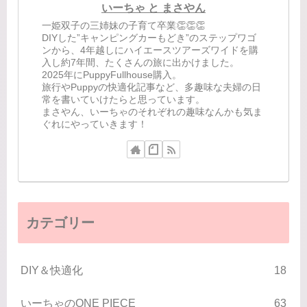
いーちゃ と まさやん
一姫双子の三姉妹の子育て卒業👏👏👏
DIYした”キャンピングカーもどき”のステップワゴ
ンから、4年越しにハイエースツアーズワイドを購
入し約7年間、たくさんの旅に出かけました。
2025年にPuppyFullhouse購入。
旅行やPuppyの快適化記事など、多趣味な夫婦の日
常を書いていけたらと思っています。
まさやん、いーちゃのそれぞれの趣味なんかも気ま
ぐれにやっていきます！
カテゴリー
DIY＆快適化
18
いーちゃのONE PIECE
63