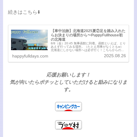
続きはこちら⬇️
【車中泊旅】北海道2025夏②足を踏み入れた
らお決まりの場所から〜PuppyFullhouse初
の北海道
8/8（金）20:45 無事函館に到着。函館といえば、とり
あえず行ってみる場所。（たとえ用事がなくともw）
北海道にしかない場所へは必ず行く！こちらからの続
きです⬇️8/8（金）夕飯調達のため、まずは『ハセガワ
2025.08.26
happyfulldays.com
ストア』へ。ハセガワストアといえ...
応援お願いします！
気が向いたらポチッとしていただけると励みになりま
す。