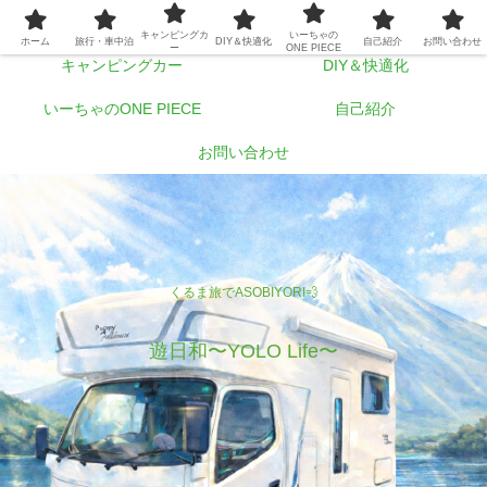
ホーム
旅行・車中泊
キャンピングカ
いーちゃの
ホーム
旅行・車中泊
DIY＆快適化
自己紹介
お問い合わせ
ー
ONE PIECE
キャンピングカー
DIY＆快適化
いーちゃのONE PIECE
自己紹介
お問い合わせ
くるま旅でASOBIYORI💨
遊日和〜YOLO Life〜