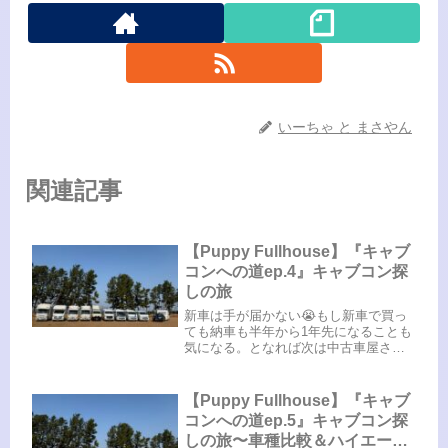
いーちゃ と まさやん
関連記事
【Puppy Fullhouse】『キャブ
コンへの道ep.4』キャブコン探
しの旅
新車は手が届かない😭もし新車で買っ
ても納車も半年から1年先になることも
気になる。となれば次は中古車屋さん
巡りも開始です。がしかし、新車も諦
めずにあらゆる可能性に挑みます。新
車だけでなく中古車も探してみる新車
【Puppy Fullhouse】『キャブ
はとても手が届かないと思い知らさ
コンへの道ep.5』キャブコン探
れ...
しの旅〜車種比較＆ハイエース