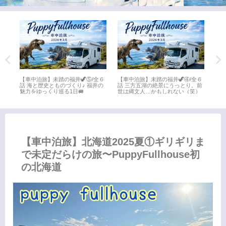
全６
【車中泊旅】未踏の福井🦖③/全６
【車中泊旅】未踏の福井🦖②/全６
【車
。前
話 氣比神宮から水晶浜へ♪敦賀の
話 日本海さかな街で海鮮三昧！最
話 
）
名所を満喫🚐
後は「ちえなみき」に感動📚
ート
【車中泊旅】北海道2025夏①ギリギリま
で未定だらけの旅〜PuppyFullhouse初
の北海道