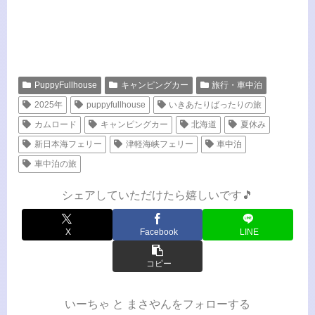
PuppyFullhouse
キャンピングカー
旅行・車中泊
2025年
puppyfullhouse
いきあたりばったりの旅
カムロード
キャンピングカー
北海道
夏休み
新日本海フェリー
津軽海峡フェリー
車中泊
車中泊の旅
シェアしていただけたら嬉しいです🎵
X
Facebook
LINE
コピー
いーちゃ と まさやんをフォローする