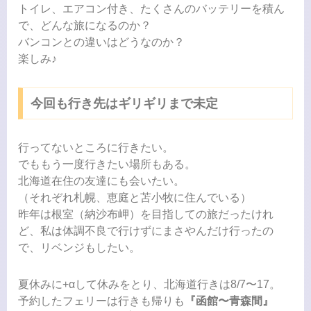
トイレ、エアコン付き、たくさんのバッテリーを積ん
で、どんな旅になるのか？
バンコンとの違いはどうなのか？
楽しみ♪
今回も行き先はギリギリまで未定
行ってないところに行きたい。
でももう一度行きたい場所もある。
北海道在住の友達にも会いたい。
（それぞれ札幌、恵庭と苫小牧に住んでいる）
昨年は根室（納沙布岬）を目指しての旅だったけれ
ど、私は体調不良で行けずにまさやんだけ行ったの
で、リベンジもしたい。
夏休みに+αして休みをとり、北海道行きは8/7〜17。
予約したフェリーは行きも帰りも
『函館〜青森間』