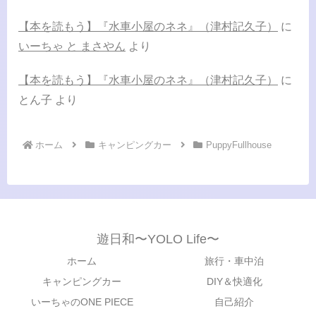
【本を読もう】『水車小屋のネネ』（津村記久子）
に
いーちゃ と まさやん
より
【本を読もう】『水車小屋のネネ』（津村記久子）
に
とん子
より
ホーム
キャンピングカー
PuppyFullhouse
遊日和〜YOLO Life〜
ホーム
旅行・車中泊
キャンピングカー
DIY＆快適化
いーちゃのONE PIECE
自己紹介