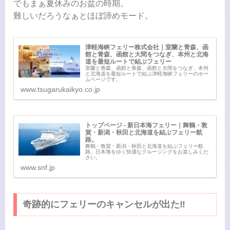
でもまぁ夏休みのお盆の時期。
難しいだろうなぁとほぼ諦めモード。
津軽海峡フェリー株式会社｜室蘭と青森、函
館と青森、函館と大間をつなぎ、本州と北海
道を最短ルートで結ぶフェリー
室蘭と青森、函館と青森、函館と大間をつなぎ、本州
と北海道を最短ルートで結ぶ津軽海峡フェリーのホー
ムページです。
www.tsugarukaikyo.co.jp
トップページ - 新日本海フェリー｜舞鶴・敦
賀・新潟・秋田と北海道を結ぶフェリー航
路。
舞鶴・敦賀・新潟・秋田と北海道を結ぶフェリー航
路。日本海をゆく快適なクルージングをお楽しみくだ
さい。
www.snf.jp
奇跡的にフェリーのキャンセルが出た‼️