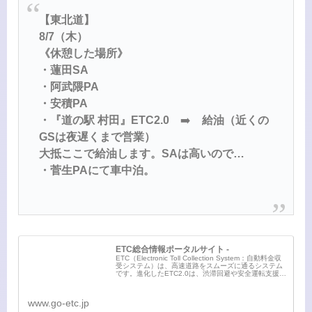
【東北道】
8/7（木）
《休憩した場所》
・蓮田SA
・阿武隈PA
・安積PA
・『道の駅 村田』ETC2.0
➡️
給油（近くの
GSは夜遅くまで営業）
大抵ここで給油します。SAは高いので…
・菅生PAにて車中泊。
ETC総合情報ポータルサイト -
ETC（Electronic Toll Collection System：自動料金収
受システム）は、高速道路をスムーズに通るシステム
です。進化したETC2.0は、渋滞回避や安全運転支援な
ど、より高度な便利でおトクで、そして快適なドライ
ブ体...
www.go-etc.jp