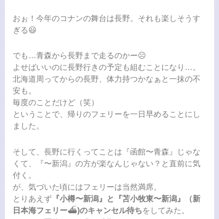
おぉ！今年のコナンの舞台は長野。それも楽しそうす
ぎる😃
でも…青森から長野まで走るのかー☹️
よせばいいのに長野行きの予定も組むことになり…。
北海道周ってからの長野、体力持つかなぁと一抹の不
安も。
毎度のことだけど（笑）
ということで、帰りのフェリーを一日早めることにし
ました。
そして、長野に行くってことは『函館〜青森』じゃな
くて、『〜新潟』の方が楽なんじゃない？と直前に気
付く。
が、気づいた頃にはフェリーは当然満席。
とりあえず
『小樽〜新潟』と『苫小牧東〜新潟』（新
日本海フェリー
⛴️
)のキャンセル待ち
をしてみた。