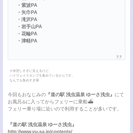
・紫波PA
・矢巾PA
・滝沢PA
・岩手山PA
・花輪PA
・津軽PA
※休憩しすぎに見えるけど、
ハイウェイスタンプを集めているからです。
なんでも集めすぎ😅
今回もおなじみの
『道の駅 浅虫温泉 ゆーさ浅虫』
にて
お風呂♨️に入ってからフェリーに乗船⛴️
フェリー乗り場に近いので利用することが多いです。
『道の駅 浅虫温泉 ゆーさ浅虫』
http://www.yu-sa.jp/contents/