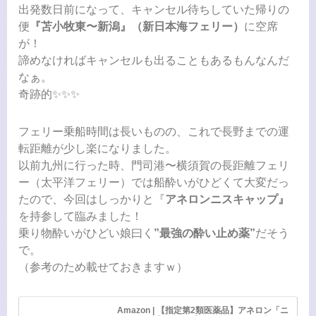
出発数日前になって、キャンセル待ちしていた帰りの
便
『苫小牧東〜新潟』（新日本海フェリー）
に空席
が！
諦めなければキャンセルも出ることもあるもんなんだ
なぁ。
奇跡的✨️✨️✨️
フェリー乗船時間は長いものの、これで長野までの運
転距離が少し楽になりました。
以前九州に行った時、門司港〜横須賀の長距離フェリ
ー（太平洋フェリー）では船酔いがひどくて大変だっ
たので、今回はしっかりと『
アネロンニスキャップ』
を持参して臨みました！
乗り物酔いがひどい娘曰く
”最強の酔い止め薬”
だそう
で。
（参考のため載せておきますｗ）
Amazon | 【指定第2類医薬品】アネロン「ニ