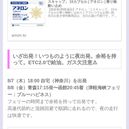
スキャップ」 10カプセル | アネロン | 乗り物
酔い止め
【指定第2類医薬品】アネロン「ニスキャップ」 10カ
プセルが乗り物酔い止めストアでいつでもお買い得。
当日お急ぎ便対象商品は、当日お届け可能です。アマ
ゾン配送商品は、通常配送無料（一部除く）。
amzn.to
いざ出発！いつものように夜出発。余裕を持
って。ETC2.0で給油。ガス欠注意⚠️
8/7（木）18:00 自宅（神奈川）を出発
8/8（金）青森17:15発〜函館20:45着（津軽海峡フェリ
ー：ブルーハピネス）
フェリーの時間まで余裕を持って出発です。
高速代節約と混雑回避で順調に走れるので、夜の走行
は快適です。