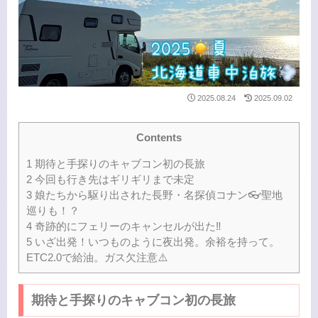
2025.08.24
2025.09.02
Contents
1
期待と手探りのキャブコン初の長旅
2
今回も行き先はギリギリまで未定
3
娘たちから駆り出された長野・名探偵コナン👓聖地
巡りも！？
4
奇跡的にフェリーのキャンセルが出た‼️
5
いざ出発！いつものように夜出発。余裕を持って。
ETC2.0で給油。ガス欠注意⚠️
期待と手探りのキャブコン初の長旅