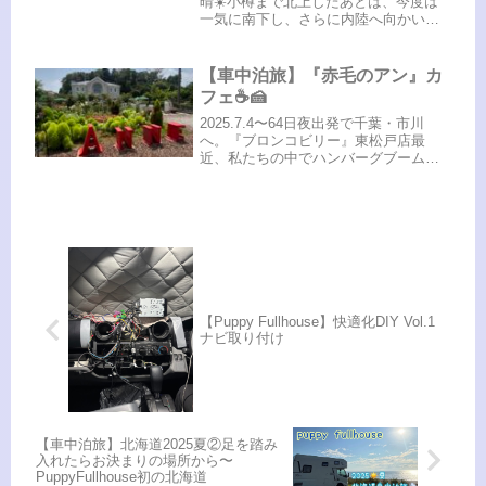
晴☀️小樽まで北上したあとは、今度は
一気に南下し、さらに内陸へ向かいま
す！こちらからの続きです⬇️ 6日目は
『道の駅 あかいがわ』からスタート
（赤井川村）昨夜は『道の駅 あかいが
【車中泊旅】『赤毛のアン』カ
わ』に車中泊。赤井川村の名前...
フェ☕️🍰
2025.7.4〜64日夜出発で千葉・市川
へ。『ブロンコビリー』東松戸店最
近、私たちの中でハンバーグブームサ
ラダバー種類豊富食べ放題デザートも
食べ放題まさかのお風呂♨️駐車場入れな
い⚠️『法典の湯』そしてこの日の夜の
お風呂。…いろいろあって...
【Puppy Fullhouse】快適化DIY Vol.1
ナビ取り付け
【車中泊旅】北海道2025夏②足を踏み
入れたらお決まりの場所から〜
PuppyFullhouse初の北海道