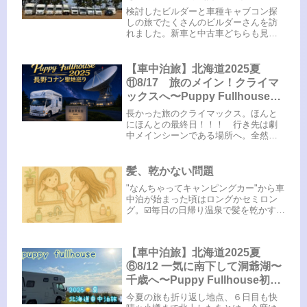
査定〜
検討したビルダーと車種キャブコン探
しの旅でたくさんのビルダーさんを訪
れました。新車と中古車どちらも見せ
ていただきました。Nutz（クレア・ク
レソン・ジープニー・アレッタ・ジョ
リビー）AtoZ（アンソニー・ACE-1・
【車中泊旅】北海道2025夏
Light）TOWAモー...
⑪8/17 旅のメイン！クライマ
ックスへ〜Puppy Fullhouse初
の北海道、からの長野聖地巡礼
長かった旅のクライマックス。ほんと
にほんとの最終日！！！ 行き先は劇
中メインシーンである場所へ。全然コ
ナンに関係なくてもワクワクする場所
です。こちらからの続きです⬇️聖地⑤
野辺山天文台劇場版『名探偵コナン
髪、乾かない問題
隻眼の残像（フラッシュバック）』...
"なんちゃってキャンピングカー"から車
中泊が始まった頃はロングかセミロン
グ。☑️毎日の日帰り温泉で髪を乾かす。
時間がかかる。☑️混雑時は後ろで待って
いる人が気になる。☑️朝起きてセットす
るのがめんどくさい。何度か長期旅を
【車中泊旅】北海道2025夏
していて気づいた。「...
⑥8/12 一気に南下して洞爺湖〜
千歳へ〜Puppy Fullhouse初の
北海道
今夏の旅も折り返し地点、６日目も快