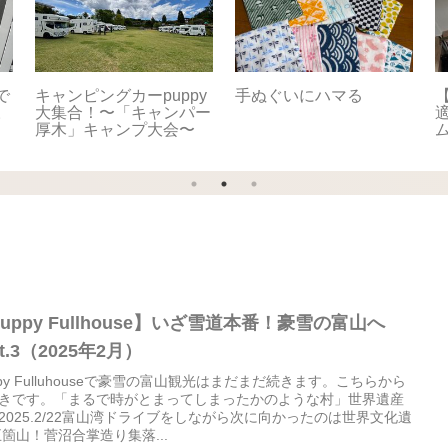
で
キャンピングカーpuppy
手ぬぐいにハマる
【
。
大集合！〜「キャンパー
適
厚木」キャンプ大会〜
uppy Fullhouse】いざ雪道本番！豪雪の富山へ
rt.3（2025年2月）
ppy Fulluhouseで豪雪の富山観光はまだまだ続きます。こちらから
きです。「まるで時がとまってしまったかのような村」世界遺産
2025.2/22富山湾ドライブをしながら次に向かったのは世界文化遺
五箇山！菅沼合掌造り集落...