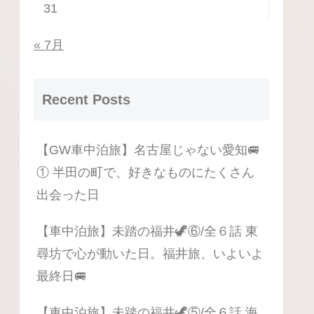
31
« 7月
Recent Posts
【GW車中泊旅】名古屋じゃない愛知🚐
① 半田の町で、好きなものにたくさん
出会った日
【車中泊旅】未踏の福井🦖⑥/全６話 東
尋坊で心が動いた日。福井旅、いよいよ
最終日🚐
【車中泊旅】未踏の福井🦖⑤/全６話 海