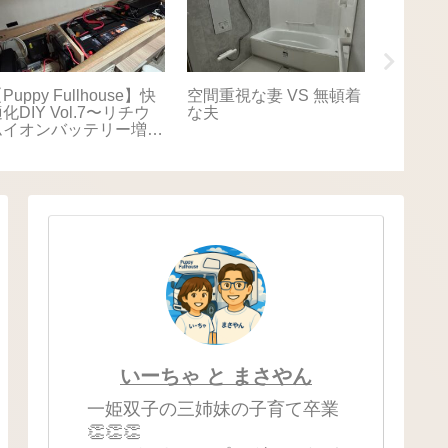
Puppy Fullhouse】快
空間重視な妻 VS 無頓着
【Puppy
化DIY Vol.7〜リチウ
な夫
適化DIY
ムイオンバッテリー増
キャリ
設〜
いーちゃ と まさやん
一姫双子の三姉妹の子育て卒業
👏👏👏