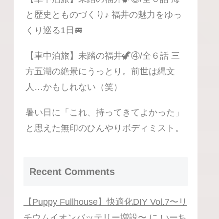
と歴史とものづくり♪ 福井の魅力をゆっ
くり巡る1日🚐
【車中泊旅】未踏の福井🦖④/全６話 三
方五湖の絶景にうっとり。前世は縄文
人…かもしれない（笑）
暑い日に「これ、持ってきてよかった」
と思えた無印のひんやりボディミスト。
Recent Comments
【Puppy Fullhouse】快適化DIY Vol.7〜リ
チウムイオンバッテリー増設〜
に
いーち