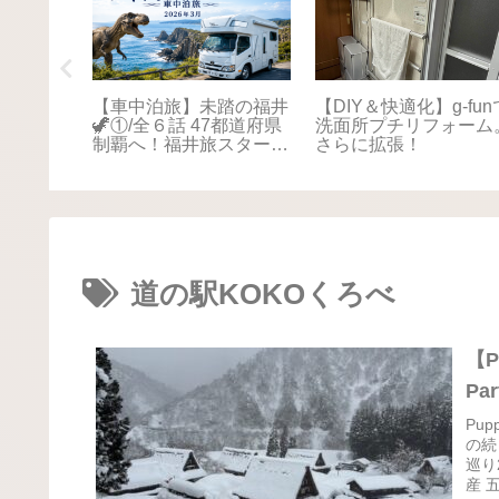
踏の福井
【車中泊旅】未踏の福井
【DIY＆快適化】g-fun
本海さか
🦖①/全６話 47都道府県
洗面所プチリフォーム
！最後は
制覇へ！福井旅スタート
さらに拡張！
に感動📚
🚐💨
道の駅KOKOくろべ
【P
Pa
Pu
の続
巡り
産 