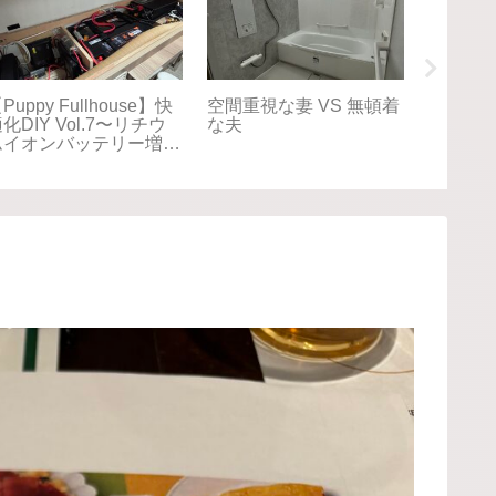
【車中泊旅】北海道
【車中泊旅】北海道
【G
2025夏⑨8/15 帰るは
2025夏⑧8/14 アイヌ
じゃ
神奈川、でも向かうは新
の歴史に触れるウポポ
の町
潟港。Puppy Fullhouse
イ Puppy Fullhouse初
くさ
初の北海道、だけじゃな
の北海道
い旅。