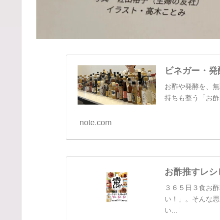
ビネガー・発
お酢や発酵を、無
持ちも整う「お酢あ
note.com
お酢推すレシ
３６５日３食お酢
い！」。そんな思
い...