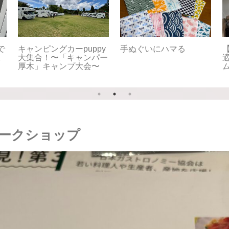
e】快
【車中泊旅】北海道
【車中泊旅】北海道
スロー
2025夏⑪8/17 旅のメ
2025夏⑩8/16 真実は
イン！クライマックス
いつもひとつ！〜Puppy
へ〜Puppy Fullhouse初
Fullhouse初の北海道、
の北海道、からの長野聖
からの長野聖地巡礼
地巡礼
ークショップ