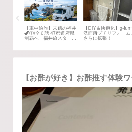
VS 無頓着
【Puppy Fullhouse】快
【Puppy Fullhous
適化DIY Vol.6〜スキー
適化DIY Vol.5 〜
キャリア〜
プ設置〜
【お酢が好き】お酢推す体験ワ