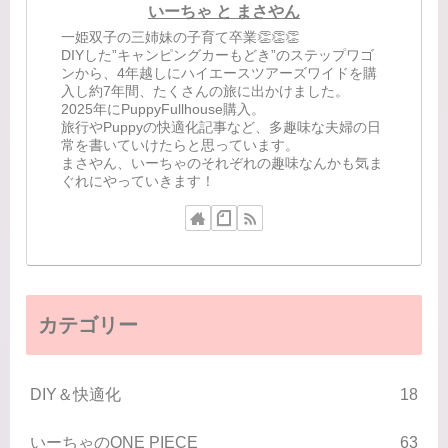
いーちゃ と まさやん
一姫双子の三姉妹の子育て卒業👏👏👏
DIYした”キャンピングカーもどき”のステップワゴ
ンから、4年越しにハイエースツアーズワイドを購
入し約7年間、たくさんの旅に出かけました。
2025年にPuppyFullhouse購入。
旅行やPuppyの快適化記事など、多趣味な夫婦の日
常を書いていけたらと思っています。
まさやん、いーちゃのそれぞれの趣味なんかも気ま
ぐれにやっていきます！
カテゴリー
DIY＆快適化
18
いーちゃのONE PIECE
63