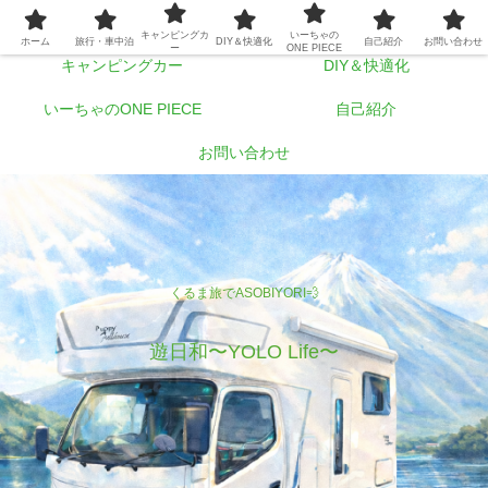
ホーム
旅行・車中泊
キャンピングカ
いーちゃの
ホーム
旅行・車中泊
DIY＆快適化
自己紹介
お問い合わせ
ー
ONE PIECE
キャンピングカー
DIY＆快適化
いーちゃのONE PIECE
自己紹介
お問い合わせ
くるま旅でASOBIYORI💨
遊日和〜YOLO Life〜