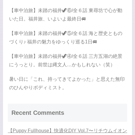
【車中泊旅】未踏の福井🦖⑥/全６話 東尋坊で心が動
いた日。福井旅、いよいよ最終日🚐
【車中泊旅】未踏の福井🦖⑤/全６話 海と歴史ともの
づくり♪ 福井の魅力をゆっくり巡る1日🚐
【車中泊旅】未踏の福井🦖④/全６話 三方五湖の絶景
にうっとり。前世は縄文人…かもしれない（笑）
暑い日に「これ、持ってきてよかった」と思えた無印
のひんやりボディミスト。
Recent Comments
【Puppy Fullhouse】快適化DIY Vol.7〜リチウムイオン