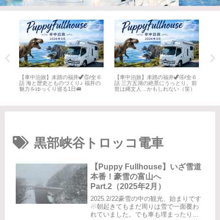
全６
【車中泊旅】未踏の福井🦖⑤/全６
【車中泊旅】未踏の福井🦖④/全６
【車
井
話 海と歴史とものづくり♪ 福井の
話 三方五湖の絶景にうっとり。前
話 
魅力をゆっくり巡る1日🚐
世は縄文人…かもしれない（笑）
名所
黒部峡谷トロッコ電車
【Puppy Fullhouse】いざ雪道
本番！豪雪の富山へ
Part.2（2025年2月）
2025.2/22豪雪の中の観光、始まりです
☃朝起きてもまだ周りは雪で一面覆わ
れていました。でも車も埋まったりせ