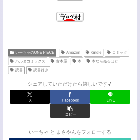
いーちゃのONE PIECE
Amazon
Kindle
コミック
ハルタコミックス
古本屋
本
本なら売るほど
読書
読書好き
シェアしていただけたら嬉しいです🎵
X
Facebook
LINE
コピー
いーちゃ と まさやんをフォローする