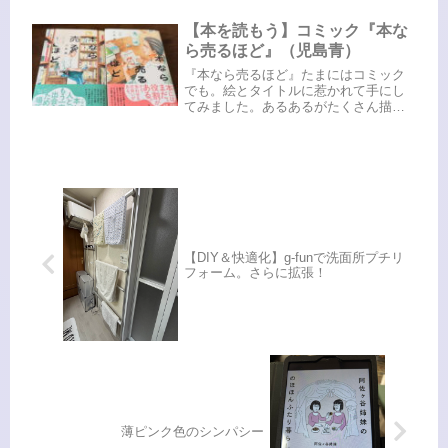
ん』の表紙絵でも話題になりました
ね。こちらも母に何度も読んでもらっ
【本を読もう】コミック『本な
ていました。ここで語ることは憚られ
ら売るほど』（児島青）
るほ...
『本なら売るほど』たまにはコミック
でも。絵とタイトルに惹かれて手にし
てみました。あるあるがたくさん描か
れてて楽しい😆マニアックなネタがい
っぱいで楽しい😆"天アンカットとスピ
ン！""青木まりこ現象"本屋で本を選ん
でると尿意を催す現象って、80...
【DIY＆快適化】g-funで洗面所プチリ
フォーム。さらに拡張！
薄ピンク色のシンパシー