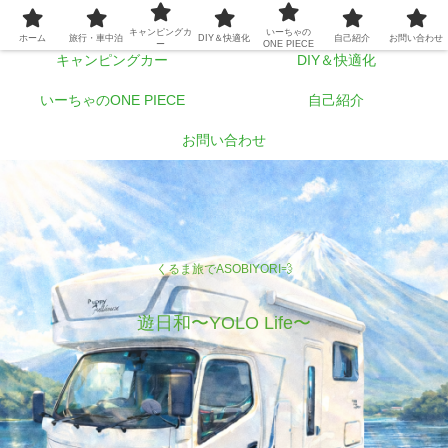
ホーム
旅行・車中泊
キャンピングカ
いーちゃの
ホーム
旅行・車中泊
DIY＆快適化
自己紹介
お問い合わせ
ー
ONE PIECE
キャンピングカー
DIY＆快適化
いーちゃのONE PIECE
自己紹介
お問い合わせ
くるま旅でASOBIYORI💨
遊日和〜YOLO Life〜