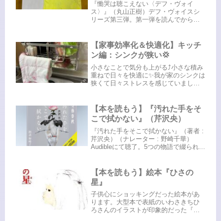
『慟哭は聴こえない〈デフ・ヴォイ
ス〉』（丸山正樹）デフ・ヴォイスシ
リーズ第三弾。第一弾を読んでからど
っぷりとはまってしまい、一気に読み
進めています。事件を通してろう者と
聴者の繋がりを掴もうとする手話通訳
【家事効率化＆快適化】キッチ
士。ろう者たちの苦悩の物語が、その
ン編：シンクが狭い💢
世界...
小さなことで気分も上がる⤴️小さな積み
重ねで日々を快適に✨️我が家のシンクは
狭くて日々ストレスを感じていまし
た。狭くて大きめの鍋を置くとシンク
が埋まってしまう…鍋を洗うにも狭く
てイライラ💢元々くぼみの部分には備
【本を読もう】『汚れた手をそ
え付けのスポンジラックが付いて...
こで拭かない』（芹沢央）
『汚れた手をそこで拭かない』（著者 :
芹沢央）（ナレーター : 野崎千華）
Audibleにて聴了。5つの物語で綴られる
短編小説でした。人間の何気ない日常
に起こり得る予想もしない出来事。人
にはそれぞれ人生があり、さまざまな
【本を読もう】絵本『ひさの
価値観があり、たと...
星』
子供心にショッキングだった絵本があ
ります。大型本で表紙のいわさきちひ
ろさんのイラストが印象的だった『ひ
さの星』でした。『窓際のトットちゃ