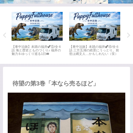
全６
【車中泊旅】未踏の福井🦖⑤/全６
【車中泊旅】未踏の福井🦖④/全６
【車
井
話 海と歴史とものづくり♪ 福井の
話 三方五湖の絶景にうっとり。前
話 
魅力をゆっくり巡る1日🚐
世は縄文人…かもしれない（笑）
名所
待望の第3巻「本なら売るほど」