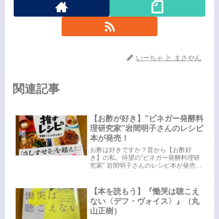
いーちゃ と まさやん
関連記事
【お酢が好き】”ビネガー発酵料
理研究家”岩間明子さんのレシピ
本が発売！
お酢は好きですか？昔から【お酢好
き】の私。待望の”ビネガー発酵料理研
究家” 岩間明子さんのレシピ本が発売さ
れました！すでにメディアなどでご活
躍のあきさん。私みたいな単なる【お
酢好き】とは違います😅お酢に関わる
【本を読もう】『慟哭は聴こえ
お仕事をされる前から面識があった...
ない〈デフ・ヴォイス〉』（丸
山正樹）