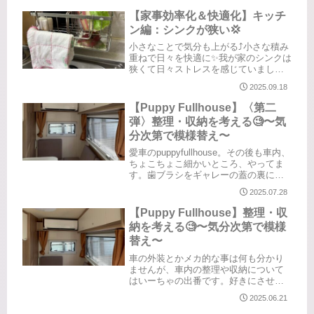
もこれまでも”浮かせる収納”一択でし
た。これまでも”浮かせる収納”だったの
【家事効率化＆快適化】キッチ
ですが、コップを引っ掛...
ン編：シンクが狭い💢
小さなことで気分も上がる⤴️小さな積み
重ねで日々を快適に✨️我が家のシンクは
狭くて日々ストレスを感じていまし
た。狭くて大きめの鍋を置くとシンク
2025.09.18
が埋まってしまう…鍋を洗うにも狭く
てイライラ💢元々くぼみの部分には備
【Puppy Fullhouse】〈第二
え付けのスポンジラックが付いて...
弾〉整理・収納を考える🧐〜気
分次第で模様替え〜
愛車のpuppyfullhouse。その後も車内、
ちょこちょこ細かいところ、やってま
す。歯ブラシをギャレーの蓋の裏にく
っつけました扉の中に入れておくとカ
2025.07.28
ビそうなので、ここなら乾きやすい
し、歯ブラシが濡れてても水はシンク
【Puppy Fullhouse】整理・収
に落ちるかなと。シンク...
納を考える🧐〜気分次第で模様
替え〜
車の外装とかメカ的な事は何も分かり
ませんが、車内の整理や収納について
はいーちゃの出番です。好きにさせて
いただこうかと。ということで、気分
2025.06.21
次第で模様替えや、思いつきで取り入