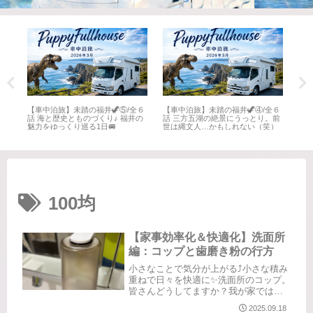
全６
【車中泊旅】未踏の福井🦖⑤/全６
【車中泊旅】未踏の福井🦖④/全６
【車
井
話 海と歴史とものづくり♪ 福井の
話 三方五湖の絶景にうっとり。前
話 
魅力をゆっくり巡る1日🚐
世は縄文人…かもしれない（笑）
名所
100均
【家事効率化＆快適化】洗面所
編：コップと歯磨き粉の行方
小さなことで気分が上がる⤴️小さな積み
重ねで日々を快適に✨️洗面所のコップ。
皆さんどうしてますか？我が家では不
潔になるのが嫌で、試行錯誤しながら
2025.09.18