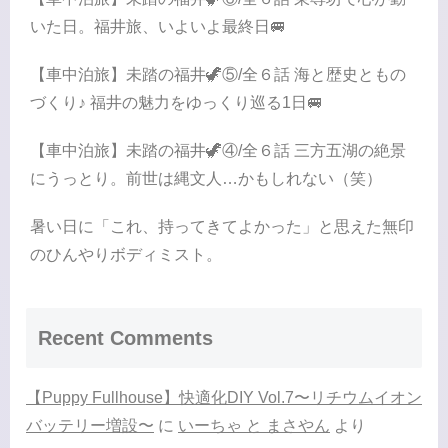
いた日。福井旅、いよいよ最終日🚐
【車中泊旅】未踏の福井🦖⑤/全６話 海と歴史ともの
づくり♪ 福井の魅力をゆっくり巡る1日🚐
【車中泊旅】未踏の福井🦖④/全６話 三方五湖の絶景
にうっとり。前世は縄文人…かもしれない（笑）
暑い日に「これ、持ってきてよかった」と思えた無印
のひんやりボディミスト。
Recent Comments
【Puppy Fullhouse】快適化DIY Vol.7〜リチウムイオン
バッテリー増設〜
に
いーちゃ と まさやん
より