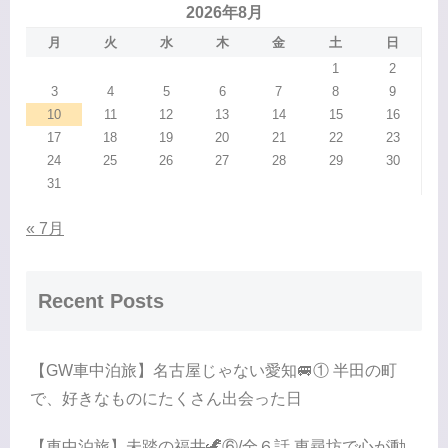
2026年8月
月
火
水
木
金
土
日
1
2
3
4
5
6
7
8
9
10
11
12
13
14
15
16
17
18
19
20
21
22
23
24
25
26
27
28
29
30
31
« 7月
Recent Posts
【GW車中泊旅】名古屋じゃない愛知🚐① 半田の町
で、好きなものにたくさん出会った日
【車中泊旅】未踏の福井🦖⑥/全６話 東尋坊で心が動