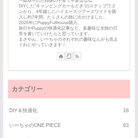
一姫双子の三姉妹の子育て卒業👏👏👏
DIYした”キャンピングカーもどき”のステップワゴ
ンから、4年越しにハイエースツアーズワイドを購
入し約7年間、たくさんの旅に出かけました。
2025年にPuppyFullhouse購入。
旅行やPuppyの快適化記事など、多趣味な夫婦の日
常を書いていけたらと思っています。
まさやん、いーちゃのそれぞれの趣味なんかも気ま
ぐれにやっていきます！
カテゴリー
DIY＆快適化
18
いーちゃのONE PIECE
63