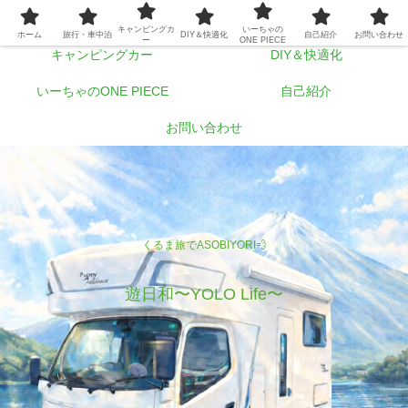
ホーム
旅行・車中泊
キャンピングカ
いーちゃの
ホーム
旅行・車中泊
DIY＆快適化
自己紹介
お問い合わせ
ー
ONE PIECE
キャンピングカー
DIY＆快適化
いーちゃのONE PIECE
自己紹介
お問い合わせ
くるま旅でASOBIYORI💨
遊日和〜YOLO Life〜