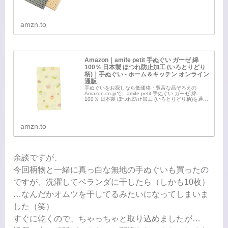
amzn.to
Amazon｜amife petit 手ぬぐい ガーゼ 綿
100％ 日本製 ほつれ防止加工 (いろとりどり
柄)｜手ぬぐい - ホーム＆キッチン オンライン
通販
手ぬぐいをお探しなら低価格・豊富な品ぞろえの
Amazon.co.jpで、amife petit 手ぬぐい ガーゼ 綿
100％ 日本製 ほつれ防止加工 (いろとりどり柄)を通販
でいつでもお安く。アマゾン配送商品なら通常配送無
料（一部除く）。
amzn.to
余談ですが、
今回柄物と一緒に真っ白な無地の手ぬぐいも買ったの
ですが、洗濯してベランダに干したら（しかも10枚）
…なんだかオムツを干してるみたいになってしまいま
した（笑）
すぐに乾くので、ちゃっちゃと取り込めましたが…