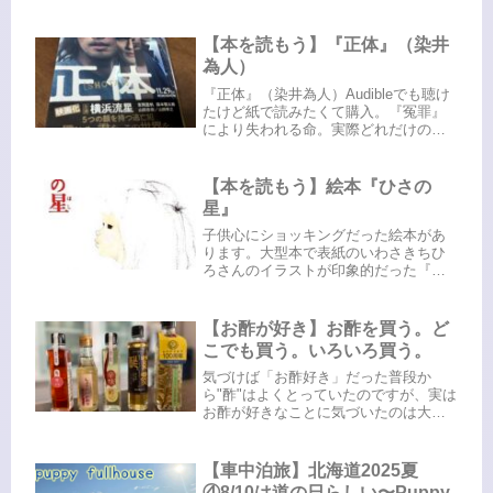
で。5日目の目覚めは『道の駅 オスコ
イ！かもえない（神恵内村）』昨夜の
寝床は、『道の駅 オスコイ！かもえな
【本を読もう】『正体』（染井
い』1995年 8月に開...
為人）
『正体』（染井為人）Audibleでも聴け
たけど紙で読みたくて購入。『冤罪』
により失われる命。実際どれだけの冤
罪があって、それが世間には知らされ
ていない例がどのくらいあるのか。警
察、検察、メディアの在り方と、それ
【本を読もう】絵本『ひさの
によって晒される世間の目。そ...
星』
子供心にショッキングだった絵本があ
ります。大型本で表紙のいわさきちひ
ろさんのイラストが印象的だった『ひ
さの星』でした。『窓際のトットちゃ
ん』の表紙絵でも話題になりました
ね。こちらも母に何度も読んでもらっ
【お酢が好き】お酢を買う。ど
ていました。ここで語ることは憚られ
こでも買う。いろいろ買う。
るほ...
気づけば「お酢好き」だった普段か
ら"酢"はよくとっていたのですが、実は
お酢が好きなことに気づいたのは大人
になってから。どうして今まで気づか
なかったのか自分でも謎。考えてみた
ら、毎日お酢生活を知らず知らずにし
【車中泊旅】北海道2025夏
ていたっぽい…おまけに夫のまさや
④8/10は道の日らしい〜Puppy