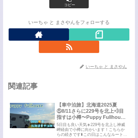
コピー
いーちゃ と まさやんをフォローする
いーちゃ と まさやん
関連記事
【車中泊旅】北海道2025夏
⑤8/11さらに229号を北上💨目
指すは小樽〜Puppy Fullhouse
初の北海道
5日目も良い天気☀️229号を北上し神威
岬経由で小樽に向かいます！こちらか
らの続きです⬇️この日はこんなルート