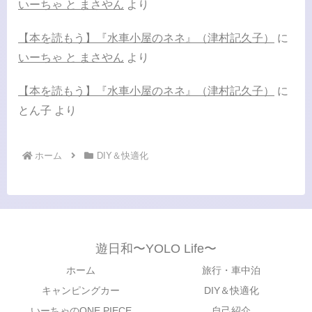
いーちゃ と まさやん
より
【本を読もう】『水車小屋のネネ』（津村記久子）
に
いーちゃ と まさやん
より
【本を読もう】『水車小屋のネネ』（津村記久子）
に
とん子
より
ホーム
DIY＆快適化
遊日和〜YOLO Life〜
ホーム
旅行・車中泊
キャンピングカー
DIY＆快適化
いーちゃのONE PIECE
自己紹介