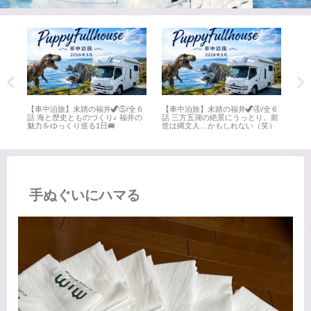
全６
【車中泊旅】未踏の福井🦖⑤/全６
【車中泊旅】未踏の福井🦖④/全６
【車
井
話 海と歴史とものづくり♪ 福井の
話 三方五湖の絶景にうっとり。前
話 
魅力をゆっくり巡る1日🚐
世は縄文人…かもしれない（笑）
名所
手ぬぐいにハマる