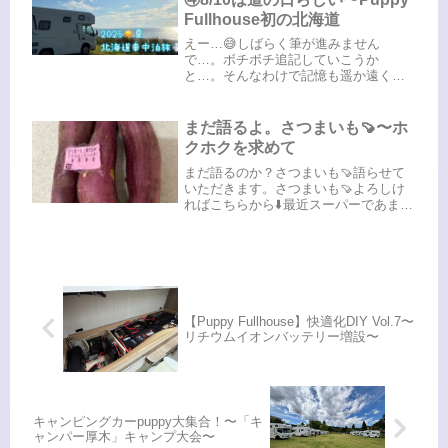
ん...
Fullhouse初の北海道
えー…😅しばらく筆が進みません
で…。ボチボチ追記していこうか
と…。そんなわけで記憶も遥か遠く
へ、そして混濁しておりますが、せっ
かくの記録。今頃ですが夏の旅の続き
を…。こちらからの続きです
まだ語るよ。さつまいも🍠〜ホ
⬇️8/10（日）北海道4日目。この日はこ
クホクを求めて
んなルートで...
まだ語るのか？さつまいも🍠語らせて
いただきます。さつまいも🍠よろしけ
ればこちらから⬇️最近スーパーであまり
見かけないなぁ、となかなか手に入ら
なかった品種。「鳴門金時」昔ながら
の金時芋。探し続けた金時芋。見つけ
ました！頼まれて、母の分まで買い...
【Puppy Fullhouse】快適化DIY Vol.7〜
リチウムイオンバッテリー増設〜
キャンピングカーpuppy大集合！〜「キ
ャンパー厚木」キャンプ大会〜