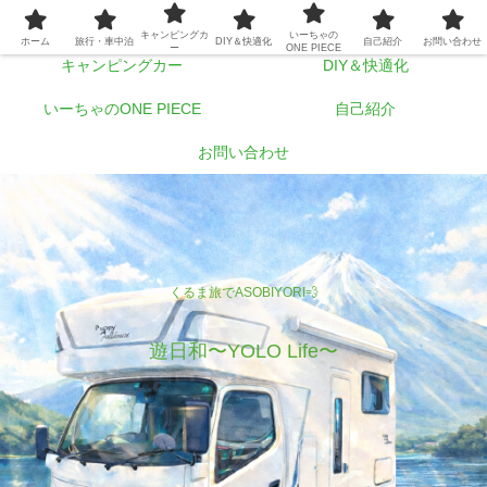
ホーム
旅行・車中泊
キャンピングカ
いーちゃの
ホーム
旅行・車中泊
DIY＆快適化
自己紹介
お問い合わせ
ー
ONE PIECE
キャンピングカー
DIY＆快適化
いーちゃのONE PIECE
自己紹介
お問い合わせ
くるま旅でASOBIYORI💨
遊日和〜YOLO Life〜