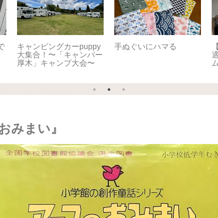
で
キャンピングカーpuppy
手ぬぐいにハマる
【
。
大集合！〜「キャンパー
適
厚木」キャンプ大会〜
おみまい』