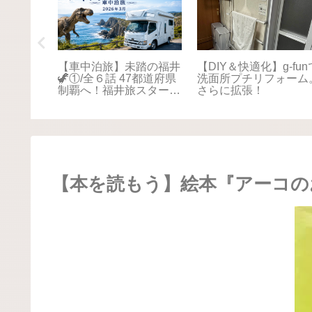
踏の福井
【車中泊旅】未踏の福井
【DIY＆快適化】g-fun
本海さか
🦖①/全６話 47都道府県
洗面所プチリフォーム
！最後は
制覇へ！福井旅スタート
さらに拡張！
に感動📚
🚐💨
【本を読もう】絵本『アーコの