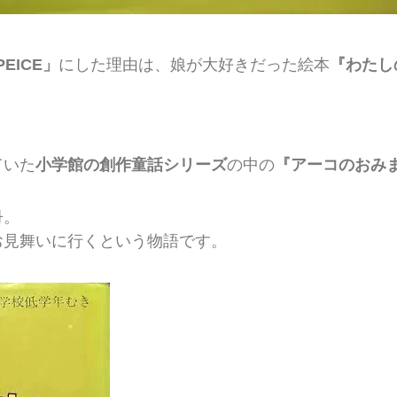
PEICE」
にした理由は、娘が大好きだった絵本
『わたし
。
ていた
小学館の創作童話シリーズ
の中の
『アーコのおみ
冊。
お見舞いに行くという物語です。