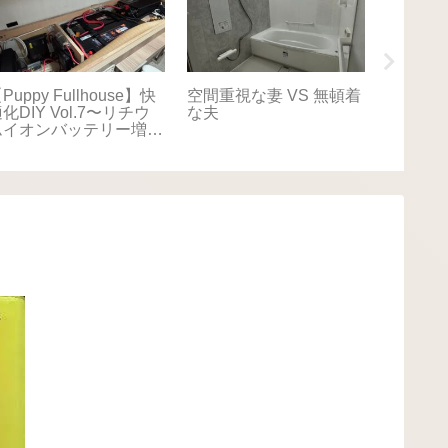
Puppy Fullhouse】快
空間重視な妻 VS 無頓着
【Puppy
化DIY Vol.7〜リチウ
な夫
適化DIY
ムイオンバッテリー増
キャリ
設〜