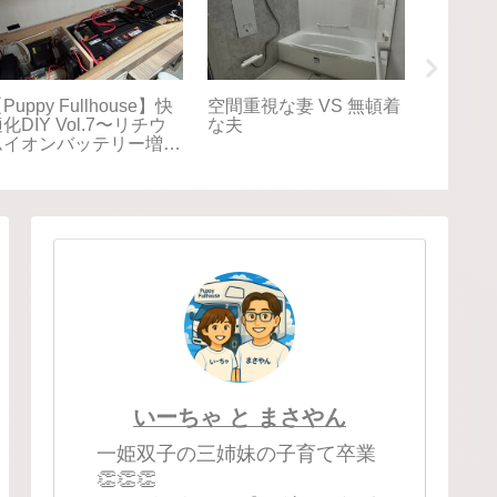
【車中泊旅】北海道
【車中泊旅】北海道
【GW
025夏⑨8/15 帰るは
2025夏⑧8/14 アイヌ
じゃない
神奈川、でも向かうは新
の歴史に触れるウポポ
の町で
港。Puppy Fullhouse
イ Puppy Fullhouse初
くさん
初の北海道、だけじゃな
の北海道
い旅。
いーちゃ と まさやん
一姫双子の三姉妹の子育て卒業
👏👏👏