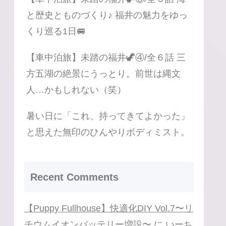
と歴史とものづくり♪ 福井の魅力をゆっ
くり巡る1日🚐
【車中泊旅】未踏の福井🦖④/全６話 三
方五湖の絶景にうっとり。前世は縄文
人…かもしれない（笑）
暑い日に「これ、持ってきてよかった」
と思えた無印のひんやりボディミスト。
Recent Comments
【Puppy Fullhouse】快適化DIY Vol.7〜リ
チウムイオンバッテリー増設〜
に
いーち