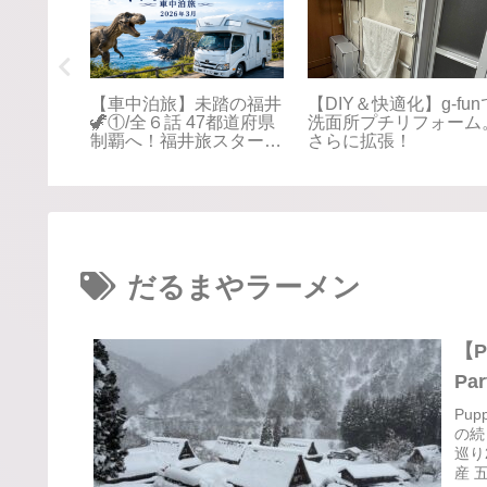
S 無頓着
【Puppy Fullhouse】快
【Puppy Fullhouse】
適化DIY Vol.6〜スキー
適化DIY Vol.5 〜スロ
キャリア〜
プ設置〜
だるまやラーメン
【P
Pa
Pu
の続
巡り
産 