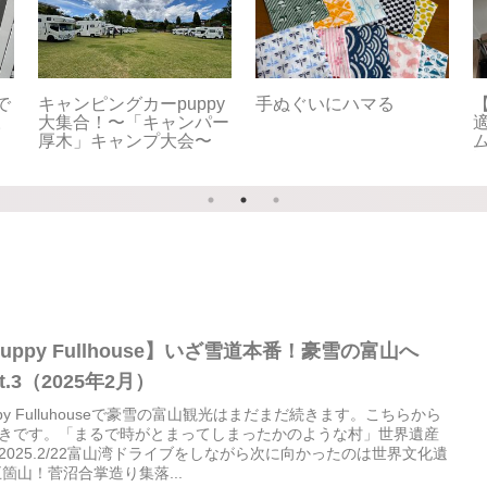
快
【車中泊旅】北海道
【車中泊旅】北海道
ー
2025夏⑪8/17 旅のメ
2025夏⑩8/16 真実は
2
イン！クライマックス
いつもひとつ！〜Puppy
へ〜Puppy Fullhouse初
Fullhouse初の北海道、
潟
の北海道、からの長野聖
からの長野聖地巡礼
地巡礼
uppy Fullhouse】いざ雪道本番！豪雪の富山へ
rt.3（2025年2月）
ppy Fulluhouseで豪雪の富山観光はまだまだ続きます。こちらから
きです。「まるで時がとまってしまったかのような村」世界遺産
2025.2/22富山湾ドライブをしながら次に向かったのは世界文化遺
五箇山！菅沼合掌造り集落...