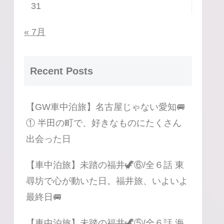
31
« 7月
Recent Posts
【GW車中泊旅】名古屋じゃない愛知🚐
① 半田の町で、好きなものにたくさん
出会った日
【車中泊旅】未踏の福井🦖⑥/全６話 東
尋坊で心が動いた日。福井旅、いよいよ
最終日🚐
【車中泊旅】未踏の福井🦖⑤/全６話 海