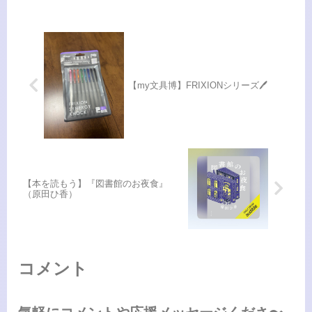
ら、毎日お酢生活を知らず知らずにし
ていたっぽい…おまけに夫のまさや
ん...
【my文具博】FRIXIONシリーズ🖊️
【本を読もう】『図書館のお夜食』
（原田ひ香）
コメント