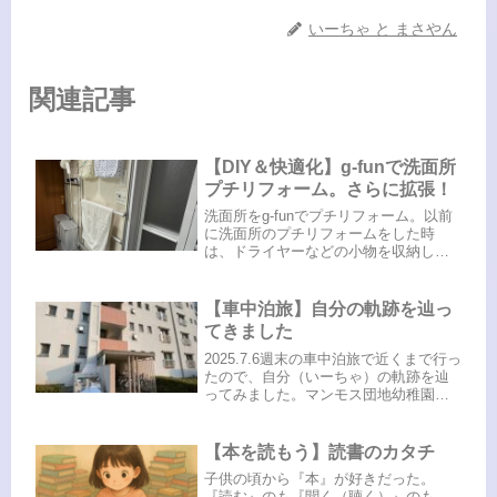
いーちゃ と まさやん
関連記事
【DIY＆快適化】g-funで洗面所
プチリフォーム。さらに拡張！
洗面所をg-funでプチリフォーム。以前
に洗面所のプチリフォームをした時
は、ドライヤーなどの小物を収納した
くて、g-funと100均グッズを駆使して作
りました。でもバスタオルとバスマッ
トをかけるところがなく困っていたの
【車中泊旅】自分の軌跡を辿っ
で、どうしても欲しい！...
てきました
2025.7.6週末の車中泊旅で近くまで行っ
たので、自分（いーちゃ）の軌跡を辿
ってみました。マンモス団地幼稚園の
年長から中学2年生まで過ごした千葉。
今は千葉市花見川区となりましたが、
当時はまだ千葉市花見川という住所表
【本を読もう】読書のカタチ
記でした。ここでよく友達...
子供の頃から『本』が好きだった。
『読む』のも『聞く（聴く）』のも、