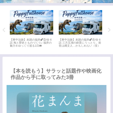
全６
【車中泊旅】未踏の福井🦖⑤/全６
【車中泊旅】未踏の福井🦖④/全６
【車
井
話 海と歴史とものづくり♪ 福井の
話 三方五湖の絶景にうっとり。前
話 
魅力をゆっくり巡る1日🚐
世は縄文人…かもしれない（笑）
名所
【本を読もう】サラッと話題作や映画化
作品から手に取ってみた3冊