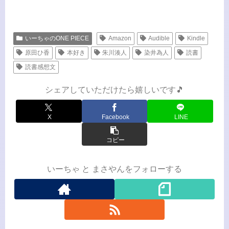
いーちゃのONE PIECE
Amazon
Audible
Kindle
原田ひ香
本好き
朱川湊人
染井為人
読書
読書感想文
シェアしていただけたら嬉しいです🎵
X
Facebook
LINE
コピー
いーちゃ と まさやんをフォローする