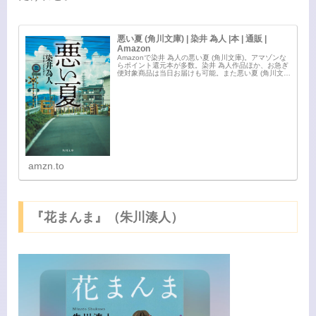
悪い夏 (角川文庫) | 染井 為人 |本 | 通販 |
Amazon
Amazonで染井 為人の悪い夏 (角川文庫)。アマゾンな
らポイント還元本が多数。染井 為人作品ほか、お急ぎ
便対象商品は当日お届けも可能。また悪い夏 (角川文
庫)もアマゾン配送商品なら通常配送無料。
amzn.to
『花まんま』（朱川湊人）