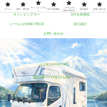
ホーム
旅行・車中泊
キャンピングカ
いーちゃの
ホーム
旅行・車中泊
DIY＆快適化
自己紹介
お問い合わせ
ー
ONE PIECE
キャンピングカー
DIY＆快適化
いーちゃのONE PIECE
自己紹介
お問い合わせ
くるま旅でASOBIYORI💨
遊日和〜YOLO Life〜