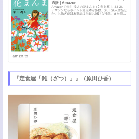
通販 | Amazon
Amazonで朱川 湊人の花まんま (文春文庫 し 43-2)。
アマゾンならポイント還元本が多数。朱川 湊人作品ほ
か、お急ぎ便対象商品は当日お届けも可能。また花ま
んま (文春文庫 し 43-2)もアマゾン配送商品なら通常配
送無料。
amzn.to
『定食屋「雑（ざつ）」』（原田ひ香）