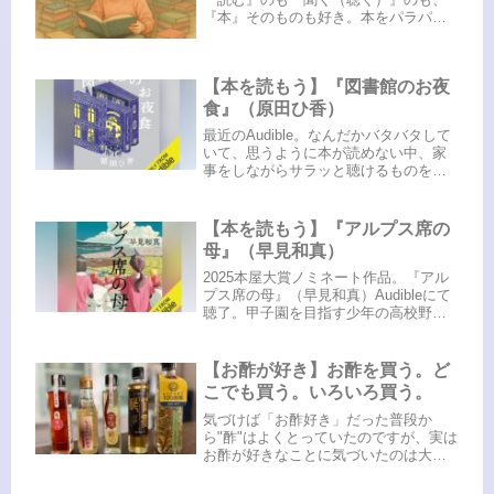
『本』そのものも好き。本をパラパラ
っと捲ったときの”におい”インクの”に
おい”紙質だったり、出版社によって異
なる装丁やフォントだったり。五感で
【本を読もう】『図書館のお夜
選ぶとかよく言うけれど。読みたい...
食』（原田ひ香）
最近のAudible。なんだかバタバタして
いて、思うように本が読めない中、家
事をしながらサラッと聴けるものを選
んでいるこの頃。単純にタイトルに惹
かれたのと、原田ひ香さんだからきっ
と好きだ！と思ったから。「図書館」
【本を読もう】『アルプス席の
といっても、会員制の夜だけし...
母』（早見和真）
2025本屋大賞ノミネート作品。『アル
プス席の母』（早見和真）Audibleにて
聴了。甲子園を目指す少年の高校野球
小説。と言っても、夫を亡くしシング
ルマザーで息子を育てた母親目線で描
かれています。スカウトから声がかか
【お酢が好き】お酢を買う。ど
らなかった甲子園常連校で...
こでも買う。いろいろ買う。
気づけば「お酢好き」だった普段か
ら"酢"はよくとっていたのですが、実は
お酢が好きなことに気づいたのは大人
になってから。どうして今まで気づか
なかったのか自分でも謎。考えてみた