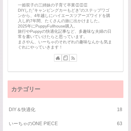
一姫双子の三姉妹の子育て卒業👏👏👏
DIYした”キャンピングカーもどき”のステップワゴ
ンから、4年越しにハイエースツアーズワイドを購
入し約7年間、たくさんの旅に出かけました。
2025年にPuppyFullhouse購入。
旅行やPuppyの快適化記事など、多趣味な夫婦の日
常を書いていけたらと思っています。
まさやん、いーちゃのそれぞれの趣味なんかも気ま
ぐれにやっていきます！
カテゴリー
DIY＆快適化
18
いーちゃのONE PIECE
63