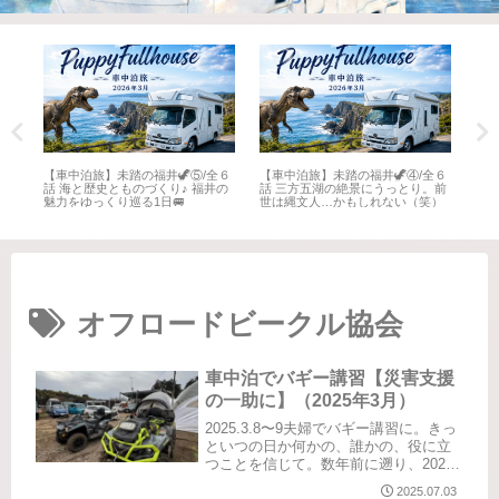
全６
【車中泊旅】未踏の福井🦖⑤/全６
【車中泊旅】未踏の福井🦖④/全６
【車
井
話 海と歴史とものづくり♪ 福井の
話 三方五湖の絶景にうっとり。前
話 
魅力をゆっくり巡る1日🚐
世は縄文人…かもしれない（笑）
名所
オフロードビークル協会
車中泊でバギー講習【災害支援
の一助に】（2025年3月）
2025.3.8〜9夫婦でバギー講習に。きっ
といつの日か何かの、誰かの、役に立
つことを信じて。数年前に遡り、2022
年7月。ハイエースツアーズワイドに乗
2025.07.03