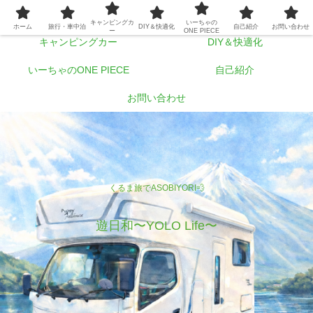
ホーム
旅行・車中泊
キャンピングカ
いーちゃの
ホーム
旅行・車中泊
DIY＆快適化
自己紹介
お問い合わせ
ー
ONE PIECE
キャンピングカー
DIY＆快適化
いーちゃのONE PIECE
自己紹介
お問い合わせ
くるま旅でASOBIYORI💨
遊日和〜YOLO Life〜