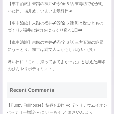
【車中泊旅】未踏の福井🦖⑥/全６話 東尋坊で心が動
いた日。福井旅、いよいよ最終日🚐
【車中泊旅】未踏の福井🦖⑤/全６話 海と歴史ともの
づくり♪ 福井の魅力をゆっくり巡る1日🚐
【車中泊旅】未踏の福井🦖④/全６話 三方五湖の絶景
にうっとり。前世は縄文人…かもしれない（笑）
暑い日に「これ、持ってきてよかった」と思えた無印
のひんやりボディミスト。
Recent Comments
【Puppy Fullhouse】快適化DIY Vol.7〜リチウムイオン
バッテリー増設〜
に
いーちゃ と まさやん
より