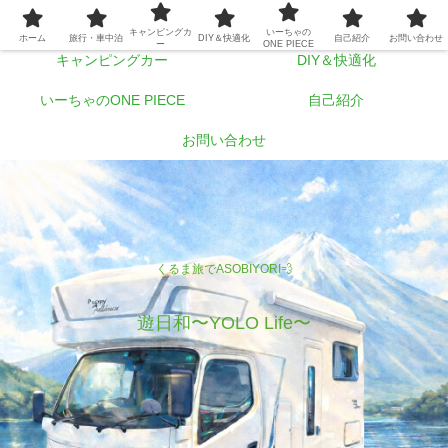
ホーム
旅行・車中泊
キャンピングカ
いーちゃの
ホーム
旅行・車中泊
DIY＆快適化
自己紹介
お問い合わせ
ー
ONE PIECE
キャンピングカー
DIY＆快適化
いーちゃのONE PIECE
自己紹介
お問い合わせ
くるま旅でASOBIYORI💨
遊日和〜YOLO Life〜