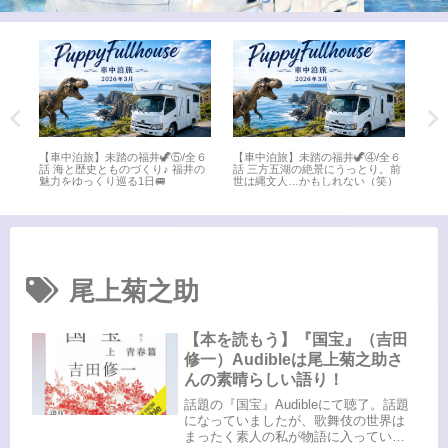
福井🦖④/全６
【車中泊旅】未踏の福井🦖③/全６
【車中泊旅】未踏の福井🦖②/
景にうっとり。前
話 氣比神宮から水晶浜へ♪敦賀の
話 日本海さかな街で海鮮三昧
しれない（笑）
名所を満喫🚐
後は「ちえなみき」に感動📚
尾上菊之助
【本を読もう】『国宝』（吉田
修一）Audibleは尾上菊之助さ
んの素晴らしい語り！
話題の『国宝』Audibleにて聴了。話題
になっていましたが、歌舞伎の世界は
まったく素人の私が物語に入っていけ