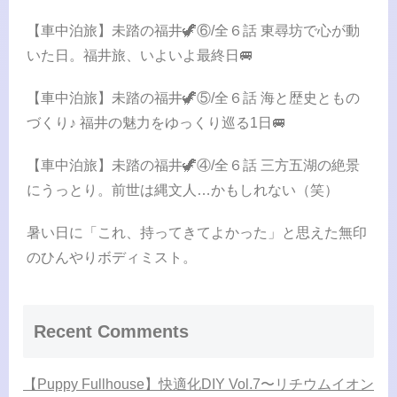
【車中泊旅】未踏の福井🦖⑥/全６話 東尋坊で心が動
いた日。福井旅、いよいよ最終日🚐
【車中泊旅】未踏の福井🦖⑤/全６話 海と歴史ともの
づくり♪ 福井の魅力をゆっくり巡る1日🚐
【車中泊旅】未踏の福井🦖④/全６話 三方五湖の絶景
にうっとり。前世は縄文人…かもしれない（笑）
暑い日に「これ、持ってきてよかった」と思えた無印
のひんやりボディミスト。
Recent Comments
【Puppy Fullhouse】快適化DIY Vol.7〜リチウムイオン