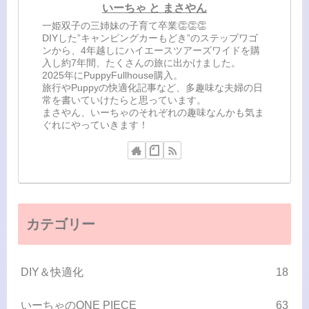
いーちゃ と まさやん
一姫双子の三姉妹の子育て卒業👏👏👏
DIYした”キャンピングカーもどき”のステップワゴ
ンから、4年越しにハイエースツアーズワイドを購
入し約7年間、たくさんの旅に出かけました。
2025年にPuppyFullhouse購入。
旅行やPuppyの快適化記事など、多趣味な夫婦の日
常を書いていけたらと思っています。
まさやん、いーちゃのそれぞれの趣味なんかも気ま
ぐれにやっていきます！
カテゴリー
DIY＆快適化
18
いーちゃのONE PIECE
63