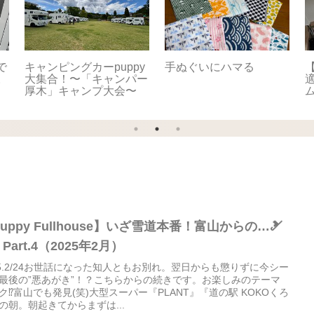
で
キャンピングカーpuppy
手ぬぐいにハマる
【
。
大集合！〜「キャンパー
適
厚木」キャンプ大会〜
uppy Fullhouse】いざ雪道本番！富山からの…🎿
 Part.4（2025年2月）
25.2/24お世話になった知人ともお別れ。翌日からも懲りずに今シー
最後の”悪あがき”！？こちらからの続きです。お楽しみのテーマ
ク⁉️富山でも発見(笑)大型スーパー『PLANT』『道の駅 KOKOくろ
の朝。朝起きてからまずは...