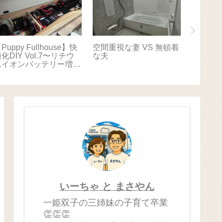
Puppy Fullhouse】快
空間重視な妻 VS 無頓着
【Puppy
化DIY Vol.7〜リチウ
な夫
適化DIY
ムイオンバッテリー増
キャリ
設〜
いーちゃ と まさやん
一姫双子の三姉妹の子育て卒業
👏👏👏