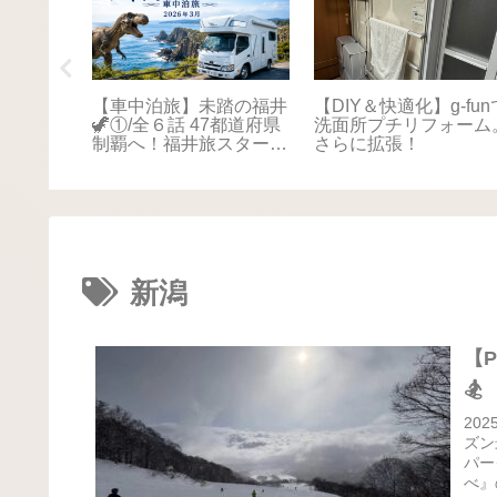
踏の福井
【車中泊旅】未踏の福井
【DIY＆快適化】g-fun
本海さか
🦖①/全６話 47都道府県
洗面所プチリフォーム
！最後は
制覇へ！福井旅スタート
さらに拡張！
に感動📚
🚐💨
新潟
【P
🏂
20
ズン
パー
べ』