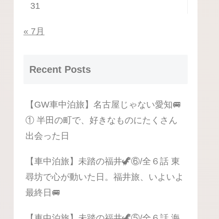
31
« 7月
Recent Posts
【GW車中泊旅】名古屋じゃない愛知🚐
① 半田の町で、好きなものにたくさん
出会った日
【車中泊旅】未踏の福井🦖⑥/全６話 東
尋坊で心が動いた日。福井旅、いよいよ
最終日🚐
【車中泊旅】未踏の福井🦖⑤/全６話 海