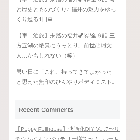
と歴史とものづくり♪ 福井の魅力をゆっ
くり巡る1日🚐
【車中泊旅】未踏の福井🦖④/全６話 三
方五湖の絶景にうっとり。前世は縄文
人…かもしれない（笑）
暑い日に「これ、持ってきてよかった」
と思えた無印のひんやりボディミスト。
Recent Comments
【Puppy Fullhouse】快適化DIY Vol.7〜リ
チウムイオンバッテリー増設〜
に
いーち