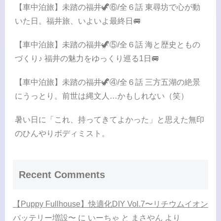
【車中泊旅】未踏の福井🦖⑥/全６話 東尋坊で心が動
いた日。福井旅、いよいよ最終日🚐
【車中泊旅】未踏の福井🦖⑤/全６話 海と歴史ともの
づくり♪ 福井の魅力をゆっくり巡る1日🚐
【車中泊旅】未踏の福井🦖④/全６話 三方五湖の絶景
にうっとり。前世は縄文人…かもしれない（笑）
暑い日に「これ、持ってきてよかった」と思えた無印
のひんやりボディミスト。
Recent Comments
【Puppy Fullhouse】快適化DIY Vol.7〜リチウムイオン
バッテリー増設〜
に
いーちゃ と まさやん
より