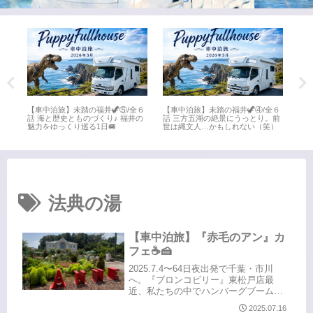
全６
【車中泊旅】未踏の福井🦖⑤/全６
【車中泊旅】未踏の福井🦖④/全６
【車
井
話 海と歴史とものづくり♪ 福井の
話 三方五湖の絶景にうっとり。前
話 
魅力をゆっくり巡る1日🚐
世は縄文人…かもしれない（笑）
名所
法典の湯
【車中泊旅】『赤毛のアン』カ
フェ☕️🍰
2025.7.4〜64日夜出発で千葉・市川
へ。『ブロンコビリー』東松戸店最
近、私たちの中でハンバーグブームサ
ラダバー種類豊富食べ放題デザートも
2025.07.16