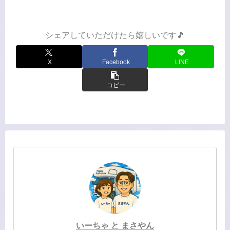
食べ放題まさかのお風呂♨️駐車場入れな
い⚠️『法典の湯』そしてこの日の夜の
お風呂。…いろいろあって...
シェアしていただけたら嬉しいです🎵
X
Facebook
LINE
コピー
いーちゃ と まさやん