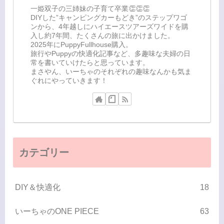
一姫双子の三姉妹の子育て卒業👏👏👏
DIYした”キャンピングカーもどき”のステップワゴ
ンから、4年越しにハイエースツアーズワイドを購
入し約7年間、たくさんの旅に出かけました。
2025年にPuppyFullhouse購入。
旅行やPuppyの快適化記事など、多趣味な夫婦の日
常を書いていけたらと思っています。
まさやん、いーちゃのそれぞれの趣味なんかも気ま
ぐれにやっていきます！
カテゴリー
DIY＆快適化
18
いーちゃのONE PIECE
63