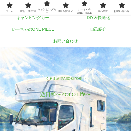
ホーム
旅行・車中泊
キャンピングカ
いーちゃの
ホーム
旅行・車中泊
DIY＆快適化
自己紹介
お問い合わせ
ー
ONE PIECE
キャンピングカー
DIY＆快適化
いーちゃのONE PIECE
自己紹介
お問い合わせ
くるま旅でASOBIYORI💨
遊日和〜YOLO Life〜