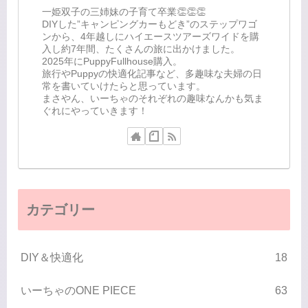
一姫双子の三姉妹の子育て卒業👏👏👏
DIYした”キャンピングカーもどき”のステップワゴ
ンから、4年越しにハイエースツアーズワイドを購
入し約7年間、たくさんの旅に出かけました。
2025年にPuppyFullhouse購入。
旅行やPuppyの快適化記事など、多趣味な夫婦の日
常を書いていけたらと思っています。
まさやん、いーちゃのそれぞれの趣味なんかも気ま
ぐれにやっていきます！
カテゴリー
DIY＆快適化
18
いーちゃのONE PIECE
63