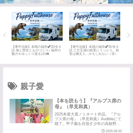
全６
【車中泊旅】未踏の福井🦖⑤/全６
【車中泊旅】未踏の福井🦖④/全６
【車
井
話 海と歴史とものづくり♪ 福井の
話 三方五湖の絶景にうっとり。前
話 
魅力をゆっくり巡る1日🚐
世は縄文人…かもしれない（笑）
名所
親子愛
【本を読もう】『アルプス席の
母』（早見和真）
2025本屋大賞ノミネート作品。『アル
プス席の母』（早見和真）Audibleにて
聴了。甲子園を目指す少年の高校野球
小説。と言っても、夫を亡くしシング
2025.08.03