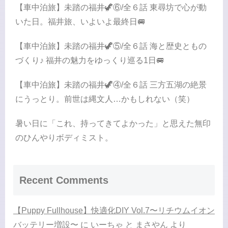
【車中泊旅】未踏の福井🦖⑥/全６話 東尋坊で心が動
いた日。福井旅、いよいよ最終日🚐
【車中泊旅】未踏の福井🦖⑤/全６話 海と歴史ともの
づくり♪ 福井の魅力をゆっくり巡る1日🚐
【車中泊旅】未踏の福井🦖④/全６話 三方五湖の絶景
にうっとり。前世は縄文人…かもしれない（笑）
暑い日に「これ、持ってきてよかった」と思えた無印
のひんやりボディミスト。
Recent Comments
【Puppy Fullhouse】快適化DIY Vol.7〜リチウムイオン
バッテリー増設〜
に
いーちゃ と まさやん
より