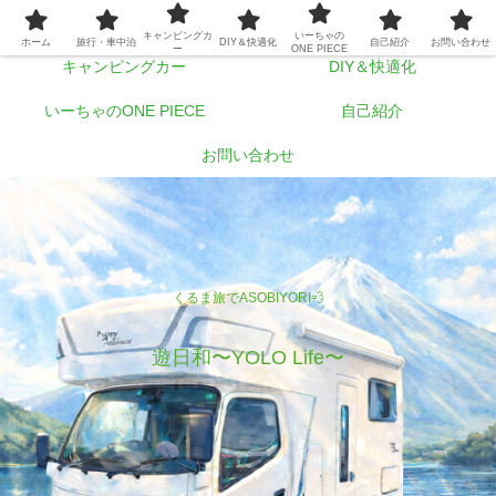
ホーム
旅行・車中泊
キャンピングカ
いーちゃの
ホーム
旅行・車中泊
DIY＆快適化
自己紹介
お問い合わせ
ー
ONE PIECE
キャンピングカー
DIY＆快適化
いーちゃのONE PIECE
自己紹介
お問い合わせ
くるま旅でASOBIYORI💨
遊日和〜YOLO Life〜