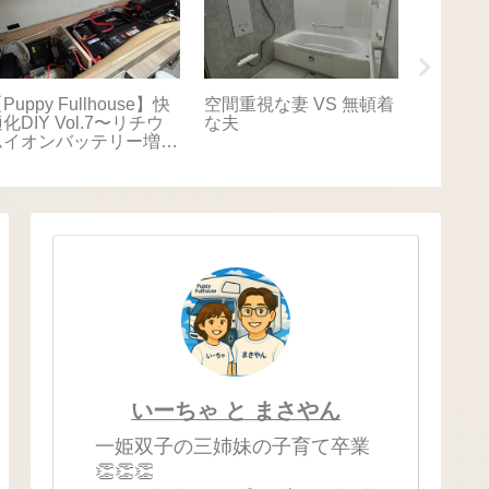
Puppy Fullhouse】快
空間重視な妻 VS 無頓着
【Puppy
化DIY Vol.7〜リチウ
な夫
適化DIY
ムイオンバッテリー増
キャリ
設〜
いーちゃ と まさやん
一姫双子の三姉妹の子育て卒業
👏👏👏