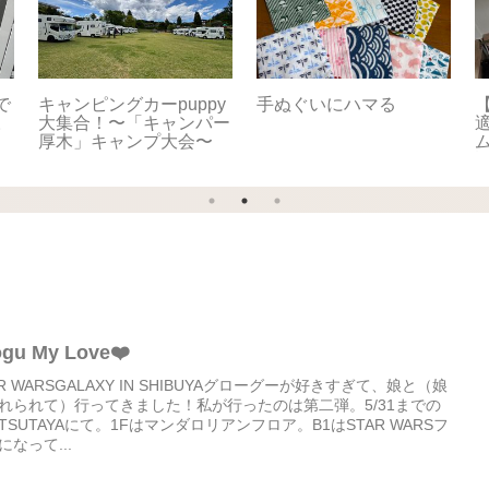
で
キャンピングカーpuppy
手ぬぐいにハマる
【
。
大集合！〜「キャンパー
適
厚木」キャンプ大会〜
ogu My Love❤️
AR WARSGALAXY IN SHIBUYAグローグーが好きすぎて、娘と（娘
れられて）行ってきました！私が行ったのは第二弾。5/31までの
TSUTAYAにて。1Fはマンダロリアンフロア。B1はSTAR WARSフ
になって...