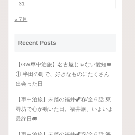
31
« 7月
Recent Posts
【GW車中泊旅】名古屋じゃない愛知🚐
① 半田の町で、好きなものにたくさん
出会った日
【車中泊旅】未踏の福井🦖⑥/全６話 東
尋坊で心が動いた日。福井旅、いよいよ
最終日🚐
【車中泊旅】未踏の福井🦖⑤/全６話 海