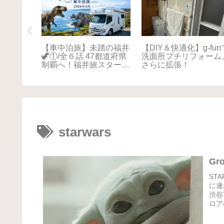
踏の福井
【車中泊旅】未踏の福井
【DIY＆快適化】g-fun
本海さか
🦖①/全６話 47都道府県
洗面所プチリフォーム
！最後は
制覇へ！福井旅スタート
さらに拡張！
に感動📚
🚐💨
starwars
Gr
ST
に連
渋谷
ロア