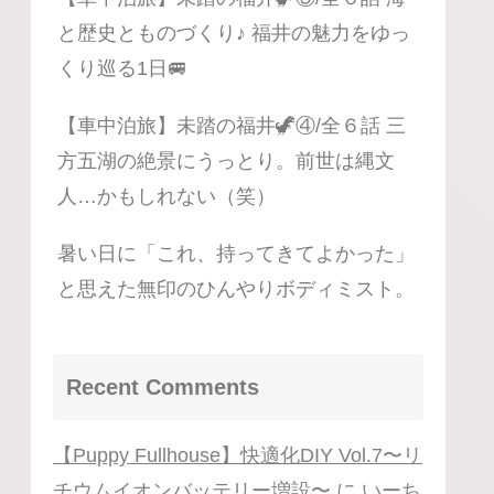
と歴史とものづくり♪ 福井の魅力をゆっ
くり巡る1日🚐
【車中泊旅】未踏の福井🦖④/全６話 三
方五湖の絶景にうっとり。前世は縄文
人…かもしれない（笑）
暑い日に「これ、持ってきてよかった」
と思えた無印のひんやりボディミスト。
Recent Comments
【Puppy Fullhouse】快適化DIY Vol.7〜リ
チウムイオンバッテリー増設〜
に
いーち