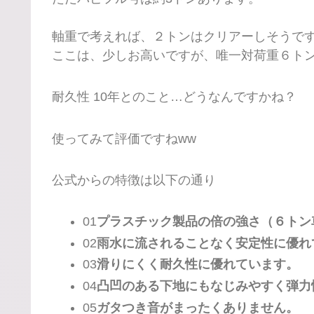
軸重で考えれば、２トンはクリアーしそうで
ここは、少しお高いですが、唯一対荷重６ト
耐久性 10年とのこと…どうなんですかね？
使ってみて評価ですねww
公式からの特徴は以下の通り
01
プラスチック製品の倍の強さ（６トン
02
雨水に流されることなく安定性に優れ
03
滑りにくく耐久性に優れています。
04
凸凹のある下地にもなじみやすく弾力
05
ガタつき音がまったくありません。