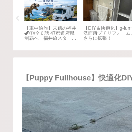
ppy
手ぬぐいにハマる
【Puppy Fullhouse】快
ンパー
適化DIY Vol.7〜リチウ
会〜
ムイオンバッテリー増
設〜
【Puppy Fullhouse】快適化D