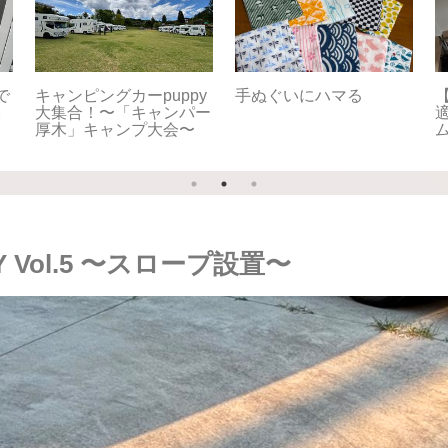
空間重視な妻 VS 無頓着
【Puppy Fullhouse】快
【Pu
な夫
適化DIY Vol.6〜スキー
適化
キャリア〜
プ
IY Vol.5 〜スロープ設置〜