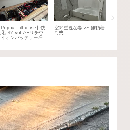
ppy Fullhouse】快
【車中泊旅】北海道
【車中泊
DIY Vol.5 〜スロー
2025夏⑪8/17 旅のメ
2025夏⑩
設置〜
イン！クライマックス
いつもひと
へ〜Puppy Fullhouse初
Fullho
の北海道、からの長野聖
からの長
地巡礼