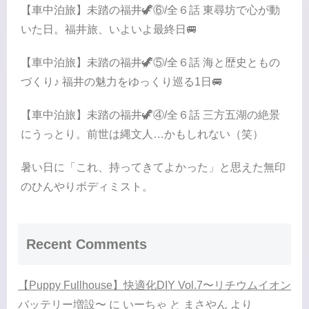
【車中泊旅】未踏の福井🦖⑥/全６話 東尋坊で心が動
いた日。福井旅、いよいよ最終日🚐
【車中泊旅】未踏の福井🦖⑤/全６話 海と歴史ともの
づくり♪ 福井の魅力をゆっくり巡る1日🚐
【車中泊旅】未踏の福井🦖④/全６話 三方五湖の絶景
にうっとり。前世は縄文人…かもしれない（笑）
暑い日に「これ、持ってきてよかった」と思えた無印
のひんやりボディミスト。
Recent Comments
【Puppy Fullhouse】快適化DIY Vol.7〜リチウムイオン
バッテリー増設〜
に
いーちゃ と まさやん
より