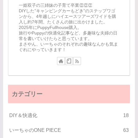
一姫双子の三姉妹の子育て卒業👏👏👏
DIYした”キャンピングカーもどき”のステップワゴ
ンから、4年越しにハイエースツアーズワイドを購
入し約7年間、たくさんの旅に出かけました。
2025年にPuppyFullhouse購入。
旅行やPuppyの快適化記事など、多趣味な夫婦の日
常を書いていけたらと思っています。
まさやん、いーちゃのそれぞれの趣味なんかも気ま
ぐれにやっていきます！
カテゴリー
DIY＆快適化
18
いーちゃのONE PIECE
63