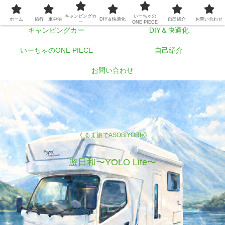
ホーム
旅行・車中泊
キャンピングカ
いーちゃの
ホーム
旅行・車中泊
DIY＆快適化
自己紹介
お問い合わせ
ー
ONE PIECE
キャンピングカー
DIY＆快適化
いーちゃのONE PIECE
自己紹介
お問い合わせ
くるま旅でASOBIYORI💨
遊日和〜YOLO Life〜