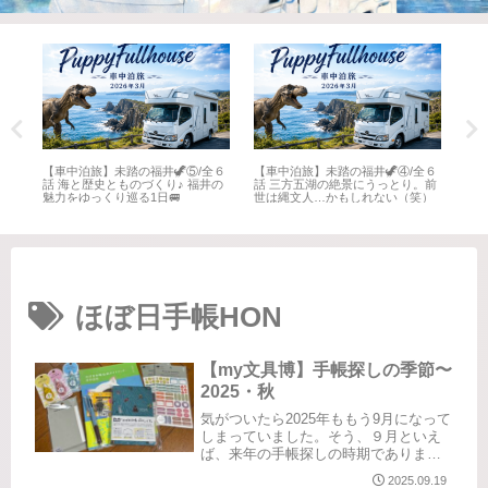
全６
【車中泊旅】未踏の福井🦖⑤/全６
【車中泊旅】未踏の福井🦖④/全６
【車
井
話 海と歴史とものづくり♪ 福井の
話 三方五湖の絶景にうっとり。前
話 
魅力をゆっくり巡る1日🚐
世は縄文人…かもしれない（笑）
名所
ほぼ日手帳HON
【my文具博】手帳探しの季節〜
2025・秋
気がついたら2025年ももう9月になって
しまっていました。そう、９月といえ
ば、来年の手帳探しの時期でありま
す。毎年悩みます。マンスリー、ウイ
2025.09.19