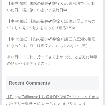
【車中泊旅】未踏の福井🦖⑥/全６話 東尋坊で心が動
いた日。福井旅、いよいよ最終日🚐
【車中泊旅】未踏の福井🦖⑤/全６話 海と歴史ともの
づくり♪ 福井の魅力をゆっくり巡る1日🚐
【車中泊旅】未踏の福井🦖④/全６話 三方五湖の絶景
にうっとり。前世は縄文人…かもしれない（笑）
暑い日に「これ、持ってきてよかった」と思えた無印
のひんやりボディミスト。
Recent Comments
【Puppy Fullhouse】快適化DIY Vol.7〜リチウムイオン
バッテリー増設〜
に
いーちゃ と まさやん
より