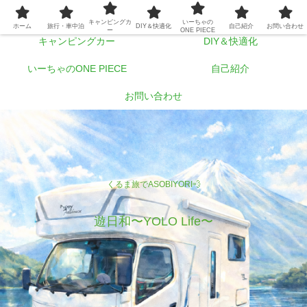
ホーム
旅行・車中泊
キャンピングカ
いーちゃの
ホーム
旅行・車中泊
DIY＆快適化
自己紹介
お問い合わせ
ー
ONE PIECE
キャンピングカー
DIY＆快適化
いーちゃのONE PIECE
自己紹介
お問い合わせ
くるま旅でASOBIYORI💨
遊日和〜YOLO Life〜