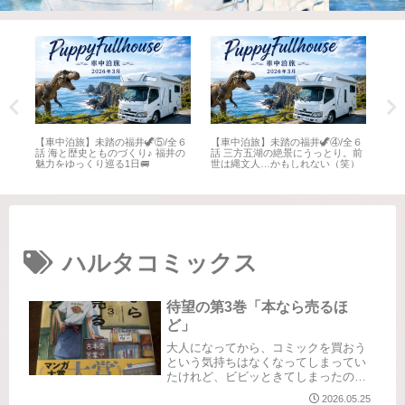
全６
【車中泊旅】未踏の福井🦖⑤/全６
【車中泊旅】未踏の福井🦖④/全６
【車
井
話 海と歴史とものづくり♪ 福井の
話 三方五湖の絶景にうっとり。前
話 
魅力をゆっくり巡る1日🚐
世は縄文人…かもしれない（笑）
名所
ハルタコミックス
待望の第3巻「本なら売るほ
ど」
大人になってから、コミックを買おう
という気持ちはなくなってしまってい
たけれど、ビビッときてしまったのが
このコミック。まず、イラストにやら
2026.05.25