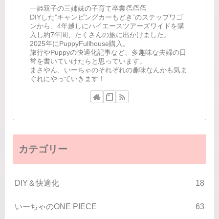
一姫双子の三姉妹の子育て卒業👏👏👏
DIYした”キャンピングカーもどき”のステップワゴ
ンから、4年越しにハイエースツアーズワイドを購
入し約7年間、たくさんの旅に出かけました。
2025年にPuppyFullhouse購入。
旅行やPuppyの快適化記事など、多趣味な夫婦の日
常を書いていけたらと思っています。
まさやん、いーちゃのそれぞれの趣味なんかも気ま
ぐれにやっていきます！
カテゴリー
DIY＆快適化
18
いーちゃのONE PIECE
63