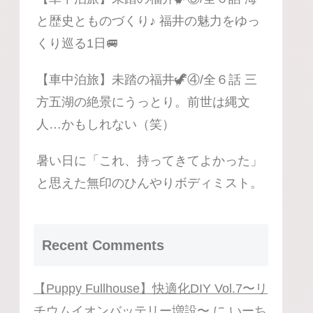
と歴史とものづくり♪ 福井の魅力をゆっ
くり巡る1日🚐
【車中泊旅】未踏の福井🦖④/全６話 三
方五湖の絶景にうっとり。前世は縄文
人…かもしれない（笑）
暑い日に「これ、持ってきてよかった」
と思えた無印のひんやりボディミスト。
Recent Comments
【Puppy Fullhouse】快適化DIY Vol.7〜リ
チウムイオンバッテリー増設〜
に
いーち