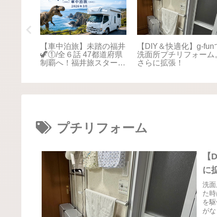
踏の福井
【車中泊旅】未踏の福井
【DIY＆快適化】g-fun
本海さか
🦖①/全６話 47都道府県
洗面所プチリフォーム
！最後は
制覇へ！福井旅スタート
さらに拡張！
に感動📚
🚐💨
プチリフォーム
【
に
洗面
た時
を駆
がな