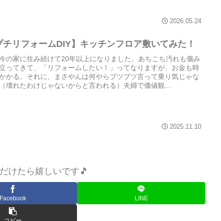
2026.05.24
プチリフォームDIY】キッチンフロア敷いてみた！
今の家に住み続けて20年以上になりました。あちこち汚れも傷み
立ってきて、「リフォームしたい！」ってなりますが、お金も時
かかる。それに、まさやんは何やらブツブツ言って乗り気じゃな
（壊れたわけじゃないからと言われる）夫婦で価値観...
2025.11.10
だけたら嬉しいです🎵
Facebook
LINE
コピー