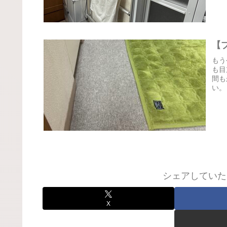
【
もう
も目
間も
い。
シェアしていた
X