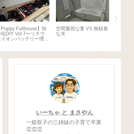
Puppy Fullhouse】快
空間重視な妻 VS 無頓着
【Puppy
化DIY Vol.7〜リチウ
な夫
適化DIY
ムイオンバッテリー増
キャリ
設〜
いーちゃ と まさやん
一姫双子の三姉妹の子育て卒業
👏👏👏