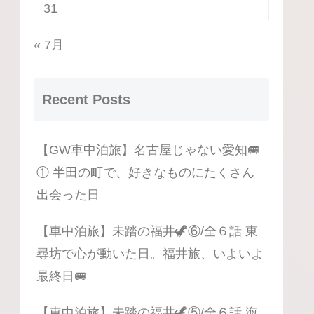
31
« 7月
Recent Posts
【GW車中泊旅】名古屋じゃない愛知🚐
① 半田の町で、好きなものにたくさん
出会った日
【車中泊旅】未踏の福井🦖⑥/全６話 東
尋坊で心が動いた日。福井旅、いよいよ
最終日🚐
【車中泊旅】未踏の福井🦖⑤/全６話 海