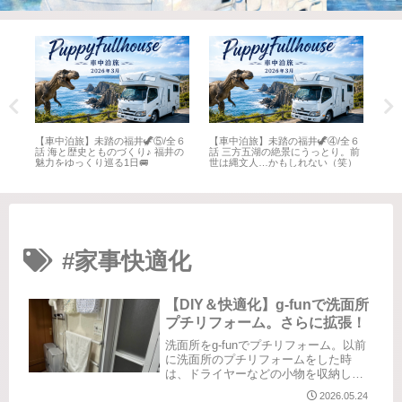
全６
【車中泊旅】未踏の福井🦖⑤/全６
【車中泊旅】未踏の福井🦖④/全６
【車
井
話 海と歴史とものづくり♪ 福井の
話 三方五湖の絶景にうっとり。前
話 
魅力をゆっくり巡る1日🚐
世は縄文人…かもしれない（笑）
名所
#家事快適化
【DIY＆快適化】g-funで洗面所
プチリフォーム。さらに拡張！
洗面所をg-funでプチリフォーム。以前
に洗面所のプチリフォームをした時
は、ドライヤーなどの小物を収納した
くて、g-funと100均グッズを駆使して作
2026.05.24