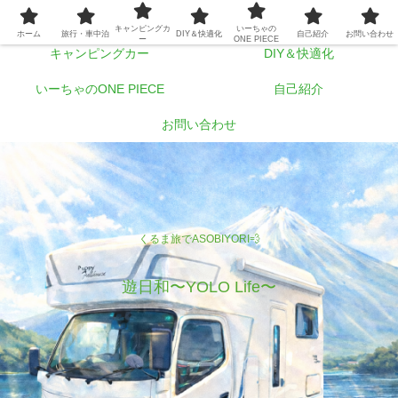
ホーム
旅行・車中泊
キャンピングカ
いーちゃの
ホーム
旅行・車中泊
DIY＆快適化
自己紹介
お問い合わせ
ー
ONE PIECE
キャンピングカー
DIY＆快適化
いーちゃのONE PIECE
自己紹介
お問い合わせ
くるま旅でASOBIYORI💨
遊日和〜YOLO Life〜