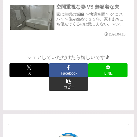
りました。でもバスタオルとバスマッ
トをかけるところがなく困っていたの
空間重視な妻 VS 無頓着な夫
で、どうしても欲しい！...
家は主婦の城🏰 〜快適空間？ or コス
パ？〜住み始めて２５年。家もあちこ
ち傷んでくるのは致し方ない。マンシ
ョンのスケルトンリフォーム、夢です
ねぇ。それはまぁ、価格的なことも考
2026.04.15
えると非現実的（泣）何と言っても家
は主婦の城🏰特に私は家にいるの...
シェアしていただけたら嬉しいです🎵
X
Facebook
LINE
コピー