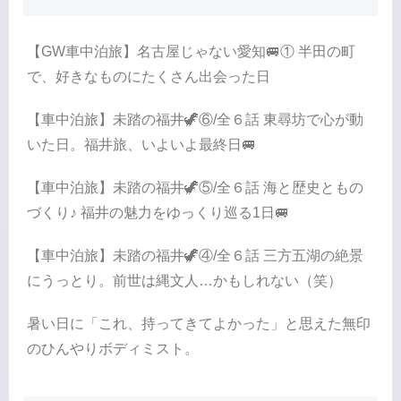
【GW車中泊旅】名古屋じゃない愛知🚐① 半田の町
で、好きなものにたくさん出会った日
【車中泊旅】未踏の福井🦖⑥/全６話 東尋坊で心が動
いた日。福井旅、いよいよ最終日🚐
【車中泊旅】未踏の福井🦖⑤/全６話 海と歴史ともの
づくり♪ 福井の魅力をゆっくり巡る1日🚐
【車中泊旅】未踏の福井🦖④/全６話 三方五湖の絶景
にうっとり。前世は縄文人…かもしれない（笑）
暑い日に「これ、持ってきてよかった」と思えた無印
のひんやりボディミスト。