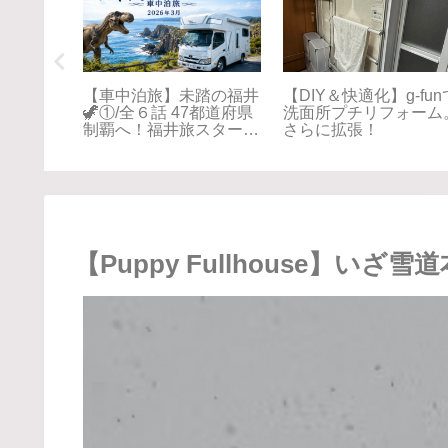
S 無頓着
【Puppy Fullhouse】快
【Puppy Fullhouse】
適化DIY Vol.6〜スキー
適化DIY Vol.5 〜スロ
キャリア〜
プ設置〜
【Puppy Fullhouse】いざ