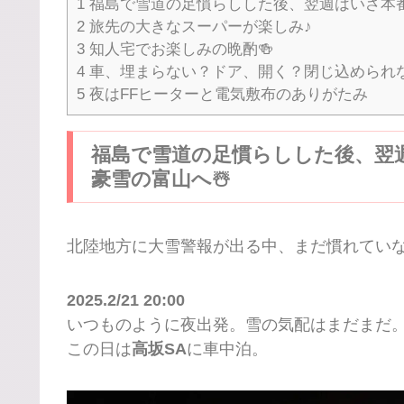
1
福島で雪道の足慣らしした後、翌週はいざ本番
2
旅先の大きなスーパーが楽しみ♪
3
知人宅でお楽しみの晩酌🍻
4
車、埋まらない？ドア、開く？閉じ込められな
5
夜はFFヒーターと電気敷布のありがたみ
福島で雪道の足慣らしした後、翌
豪雪の富山へ☃️
北陸地方に大雪警報が出る中、まだ慣れてい
2025.2/21 20:00
いつものように夜出発。雪の気配はまだまだ
この日は
高坂SA
に車中泊。