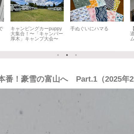
快
【車中泊旅】北海道
【車中泊旅】北海道
ー
2025夏⑪8/17 旅のメ
2025夏⑩8/16 真実は
2
イン！クライマックス
いつもひとつ！〜Puppy
へ〜Puppy Fullhouse初
Fullhouse初の北海道、
潟
の北海道、からの長野聖
からの長野聖地巡礼
地巡礼
雪道本番！豪雪の富山へ Part.1（2025年