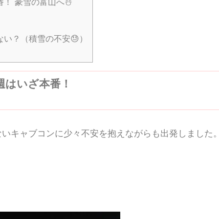
！ 豪雪の富山へ☃️
い？（積雪の不安😓）
週はいざ本番！
ないキャブコンに少々不安を抱えながらも出発しました
。