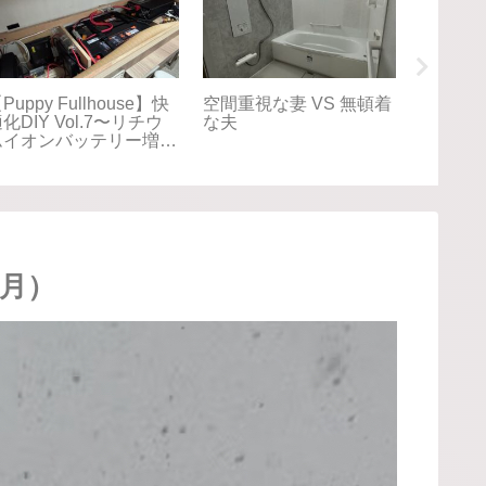
【車中泊旅】北海道
【車中泊旅】北海道
【GW
025夏⑨8/15 帰るは
2025夏⑧8/14 アイヌ
じゃない
神奈川、でも向かうは新
の歴史に触れるウポポ
の町で
港。Puppy Fullhouse
イ Puppy Fullhouse初
くさん
初の北海道、だけじゃな
の北海道
い旅。
2月）