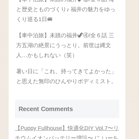
と歴史とものづくり♪ 福井の魅力をゆっ
くり巡る1日🚐
【車中泊旅】未踏の福井🦖④/全６話 三
方五湖の絶景にうっとり。前世は縄文
人…かもしれない（笑）
暑い日に「これ、持ってきてよかった」
と思えた無印のひんやりボディミスト。
Recent Comments
【Puppy Fullhouse】快適化DIY Vol.7〜リ
チウムイオンバッテリー増設〜
に
いーち