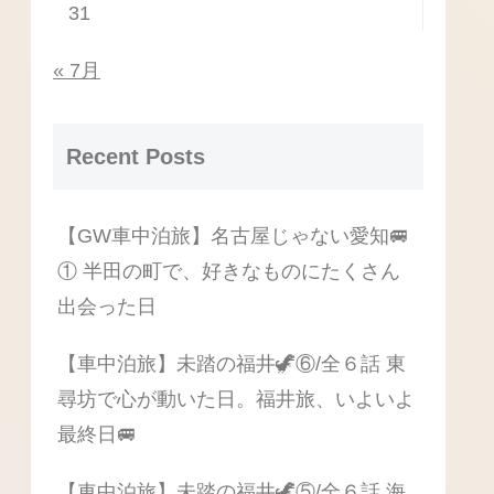
31
« 7月
Recent Posts
【GW車中泊旅】名古屋じゃない愛知🚐
① 半田の町で、好きなものにたくさん
出会った日
【車中泊旅】未踏の福井🦖⑥/全６話 東
尋坊で心が動いた日。福井旅、いよいよ
最終日🚐
【車中泊旅】未踏の福井🦖⑤/全６話 海