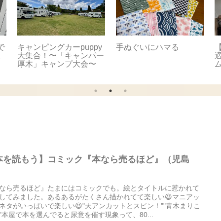
で
キャンピングカーpuppy
手ぬぐいにハマる
【
。
大集合！〜「キャンパー
適
厚木」キャンプ大会〜
本を読もう】コミック『本なら売るほど』（児島
）
なら売るほど』たまにはコミックでも。絵とタイトルに惹かれて
してみました。あるあるがたくさん描かれてて楽しい😆マニアッ
ネタがいっぱいで楽しい😆"天アンカットとスピン！""青木まりこ
"本屋で本を選んでると尿意を催す現象って、80...