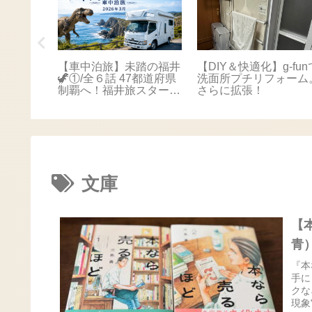
踏の福井
【車中泊旅】未踏の福井
【DIY＆快適化】g-fun
本海さか
🦖①/全６話 47都道府県
洗面所プチリフォーム
！最後は
制覇へ！福井旅スタート
さらに拡張！
に感動📚
🚐💨
文庫
【
青
『本
手に
クな
現象