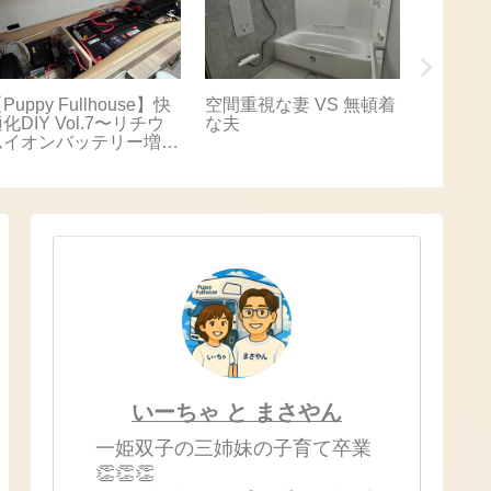
Puppy Fullhouse】快
空間重視な妻 VS 無頓着
【Puppy
化DIY Vol.7〜リチウ
な夫
適化DIY
ムイオンバッテリー増
キャリ
設〜
いーちゃ と まさやん
一姫双子の三姉妹の子育て卒業
👏👏👏