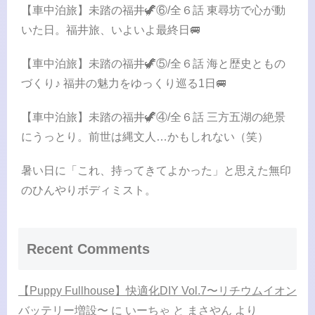
【車中泊旅】未踏の福井🦖⑥/全６話 東尋坊で心が動
いた日。福井旅、いよいよ最終日🚐
【車中泊旅】未踏の福井🦖⑤/全６話 海と歴史ともの
づくり♪ 福井の魅力をゆっくり巡る1日🚐
【車中泊旅】未踏の福井🦖④/全６話 三方五湖の絶景
にうっとり。前世は縄文人…かもしれない（笑）
暑い日に「これ、持ってきてよかった」と思えた無印
のひんやりボディミスト。
Recent Comments
【Puppy Fullhouse】快適化DIY Vol.7〜リチウムイオン
バッテリー増設〜
に
いーちゃ と まさやん
より