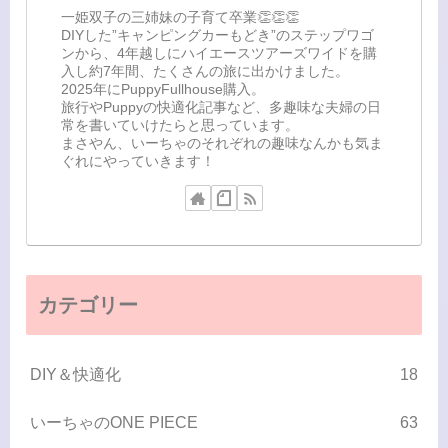
一姫双子の三姉妹の子育て卒業👏👏👏
DIYした”キャンピングカーもどき”のステップワゴ
ンから、4年越しにハイエースツアーズワイドを購
入し約7年間、たくさんの旅に出かけました。
2025年にPuppyFullhouse購入。
旅行やPuppyの快適化記事など、多趣味な夫婦の日
常を書いていけたらと思っています。
まさやん、いーちゃのそれぞれの趣味なんかも気ま
ぐれにやっていきます！
カテゴリー
DIY＆快適化
18
いーちゃのONE PIECE
63