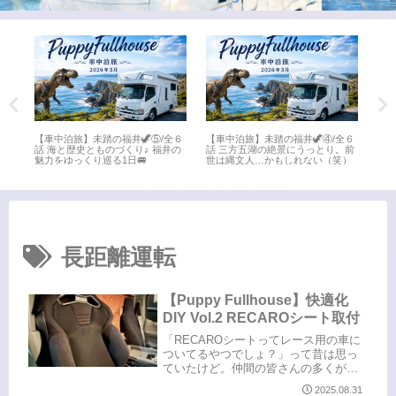
全６
【車中泊旅】未踏の福井🦖⑤/全６
【車中泊旅】未踏の福井🦖④/全６
【車
井
話 海と歴史とものづくり♪ 福井の
話 三方五湖の絶景にうっとり。前
話 
魅力をゆっくり巡る1日🚐
世は縄文人…かもしれない（笑）
名所
長距離運転
【Puppy Fullhouse】快適化
DIY Vol.2 RECAROシート取付
「RECAROシートってレース用の車に
ついてるやつでしょ？」って昔は思っ
ていたけど。仲間の皆さんの多くが
RECAROやBRIDを付けていたので、
2025.08.31