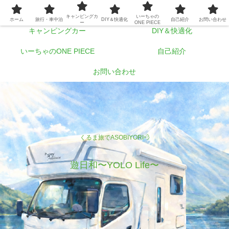
ホーム
旅行・車中泊
キャンピングカ
いーちゃの
ホーム
旅行・車中泊
DIY＆快適化
自己紹介
お問い合わせ
ー
ONE PIECE
キャンピングカー
DIY＆快適化
いーちゃのONE PIECE
自己紹介
お問い合わせ
くるま旅でASOBIYORI💨
遊日和〜YOLO Life〜