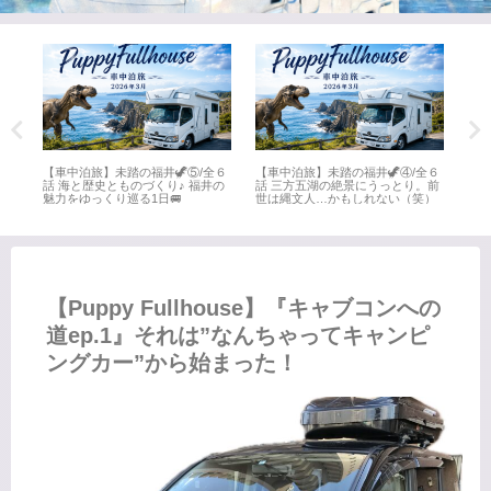
全６
【車中泊旅】未踏の福井🦖⑤/全６
【車中泊旅】未踏の福井🦖④/全６
【車
井
話 海と歴史とものづくり♪ 福井の
話 三方五湖の絶景にうっとり。前
話 
魅力をゆっくり巡る1日🚐
世は縄文人…かもしれない（笑）
名所
【Puppy Fullhouse】『キャブコンへの
道ep.1』それは”なんちゃってキャンピ
ングカー”から始まった！