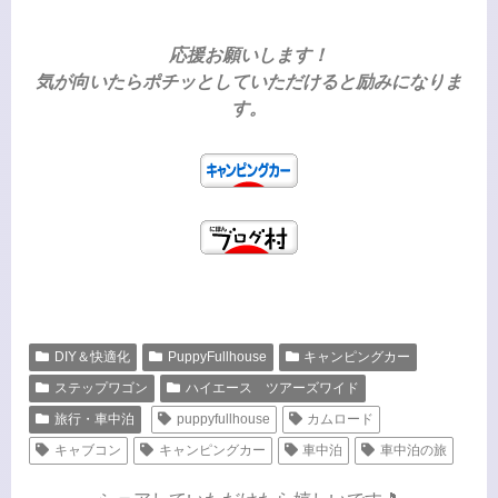
応援お願いします！
気が向いたらポチッとしていただけると励みになりま
す。
DIY＆快適化
PuppyFullhouse
キャンピングカー
ステップワゴン
ハイエース ツアーズワイド
旅行・車中泊
puppyfullhouse
カムロード
キャブコン
キャンピングカー
車中泊
車中泊の旅