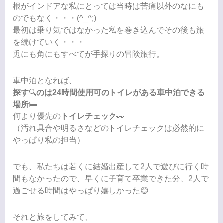
根がインドアな私にとっては当時は苦痛以外のなにも
のでもなく・・・(^_^;)
最初は乗り気ではなかった私を巻き込んでその後も旅
を続けていく・・・
兎にも角にもすべてが手探りの冒険旅行。
車中泊となれば、
探す
🔍
のは24時間使用可のトイレがある車中泊できる
場所
🛏️
何より優先の
トイレチェック
👀
（汚れ具合や明るさなどのトイレチェックは必然的に
やっぱり私の担当）
でも、私たちは若くに結婚出産して2人で遊びに行く時
間もなかったので、早くに子育て卒業できた分、2人で
過ごせる時間はやっぱり嬉しかった😊
それと旅をしてみて、