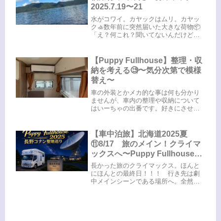
2025.7.19〜21
水がコワイ。カヤックはムリ。カヤッ
ク🚣数年前に突然届いた大きな荷物📦
「え？何これ？聞いてないんだけど」
そう、それはまさやんが買ったカヤッ
ク。欲しい欲しいとは言っていたけど
先にモノが届くとは。玄関狭いし、重
【Puppy Fullhouse】整理・収
いし。それに、私はやらないって言っ
納を考える🧐〜気分次第で模様
て...
替え〜
車の外装とかメカ的な事は何も分かり
ませんが、車内の整理や収納について
はいーちゃの出番です。好きにさせて
いただこうかと。ということで、気分
次第で模様替えや、思いつきで取り入
れてみるというのは随時更新していく
【車中泊旅】北海道2025夏
として、とりあえず現段階でご紹介で
⑪8/17 旅のメイン！クライマ
き...
ックスへ〜Puppy Fullhouse初
の北海道、からの長野聖地巡礼
長かった旅のクライマックス。ほんと
にほんとの最終日！！！ 行き先は劇
中メインシーンである場所へ。全然コ
ナンに関係なくてもワクワクする場所
です。こちらからの続きです⬇️聖地⑤
野辺山天文台劇場版『名探偵コナン
隻眼の残像（フラッシュバック）』...