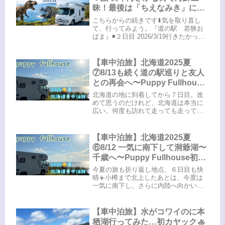
昧！最後は「ちえなみき」に感
動📚
こちらからの続きです⬇️気を取り直し
て、行ってみよう。『道の駅 若狭お
ばま』◾️２日目 2026/3/19行きたかった
蘇洞門めぐりは運行停止で残念でした
が、また次回に期待して、気を取り直
して進みましょう！とてもきれいな道
【車中泊旅】北海道2025夏
の駅です目移りしっぱ...
⑦8/13も続く道の駅巡りと友人
との再会へ〜Puppy Fullhouse
初の北海道
北海道の地に到着してから７日目。改
めて思うのだけれど、北海道は本当に
広い。何度も訪れて走っても走って
も、まだまだ未踏の地がたくさん。道
の駅もまだまだ行きます。実はこの日
まで、「友人に再会したい！」という
【車中泊旅】北海道2025夏
目標に合わせて、動線や時間配分も考
⑥8/12 一気に南下して洞爺湖〜
えな...
千歳へ〜Puppy Fullhouse初の
北海道
今夏の旅も折り返し地点、６日目も快
晴☀️小樽まで北上したあとは、今度は
一気に南下し、さらに内陸へ向かいま
す！こちらからの続きです⬇️ 6日目は
『道の駅 あかいがわ』からスタート
（赤井川村）昨夜は『道の駅 あかいが
【車中泊旅】水がコワイのに本
わ』に車中泊。赤井川村の名前...
栖湖行ってみた…初カヤック🚣