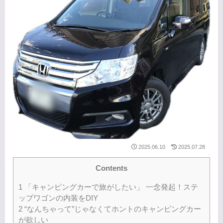
2025.06.10
2025.07.28
Contents
1
「キャンピングカーで旅がしたい」 一念発起！ステ
ップワゴンの内装をDIY
2
“なんちゃって”じゃなくてホントのキャンピングカー
が欲しい