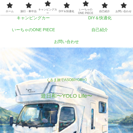
ホーム
旅行・車中泊
キャンピングカ
いーちゃの
ホーム
旅行・車中泊
DIY＆快適化
自己紹介
お問い合わせ
ー
ONE PIECE
キャンピングカー
DIY＆快適化
いーちゃのONE PIECE
自己紹介
お問い合わせ
くるま旅でASOBIYORI💨
遊日和〜YOLO Life〜