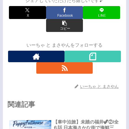
シェアしていただけたら嬉しいです🎵
X
Facebook
LINE
コピー
いーちゃ と まさやんをフォローする
いーちゃ と まさやん
関連記事
【車中泊旅】未踏の福井🦖②/全
６話 日本海さかな街で海鮮三