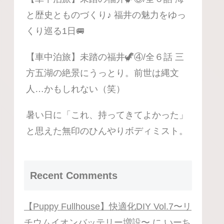
と歴史とものづくり♪ 福井の魅力をゆっ
くり巡る1日🚐
【車中泊旅】未踏の福井🦖④/全６話 三
方五湖の絶景にうっとり。前世は縄文
人…かもしれない（笑）
暑い日に「これ、持ってきてよかった」
と思えた無印のひんやりボディミスト。
Recent Comments
【Puppy Fullhouse】快適化DIY Vol.7〜リ
チウムイオンバッテリー増設〜
に
いーち