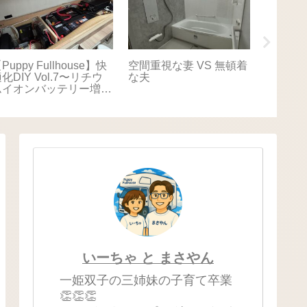
Puppy Fullhouse】快
空間重視な妻 VS 無頓着
【Puppy
化DIY Vol.7〜リチウ
な夫
適化DIY
ムイオンバッテリー増
キャリ
設〜
いーちゃ と まさやん
一姫双子の三姉妹の子育て卒業
👏👏👏