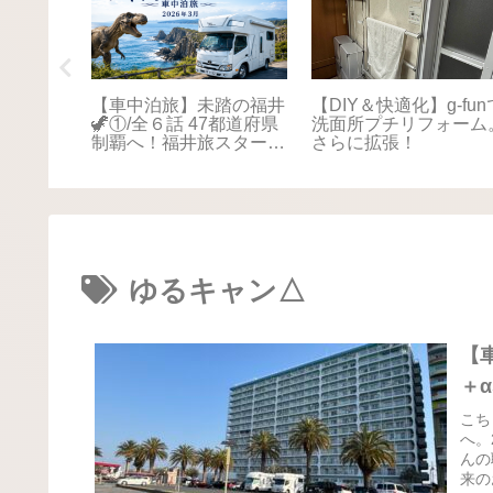
踏の福井
【車中泊旅】未踏の福井
【DIY＆快適化】g-fun
本海さか
🦖①/全６話 47都道府県
洗面所プチリフォーム
！最後は
制覇へ！福井旅スタート
さらに拡張！
に感動📚
🚐💨
ゆるキャン△
【
＋α
こち
へ。
んの
来の