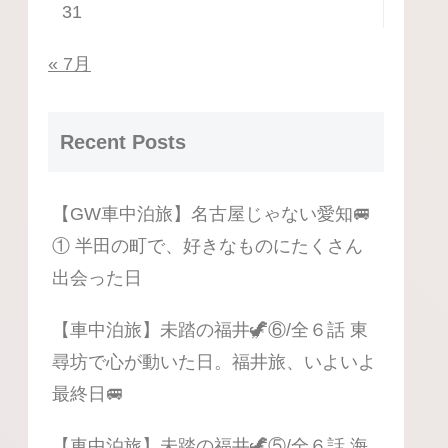
31
« 7月
Recent Posts
【GW車中泊旅】名古屋じゃない愛知🚐
① 半田の町で、好きなものにたくさん
出会った日
【車中泊旅】未踏の福井🦖⑥/全６話 東
尋坊で心が動いた日。福井旅、いよいよ
最終日🚐
【車中泊旅】未踏の福井🦖⑤/全６話 海