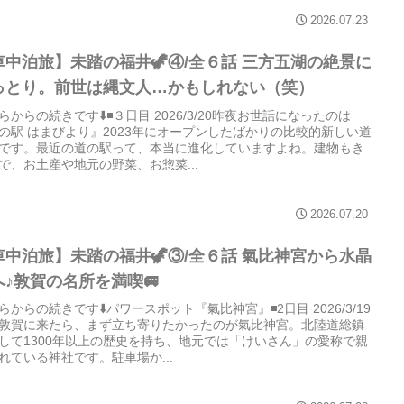
2026.07.23
車中泊旅】未踏の福井🦖④/全６話 三方五湖の絶景に
っとり。前世は縄文人…かもしれない（笑）
らからの続きです⬇️◾️３日目 2026/3/20昨夜お世話になったのは
の駅 はまびより』2023年にオープンしたばかりの比較的新しい道
です。最近の道の駅って、本当に進化していますよね。建物もき
で、お土産や地元の野菜、お惣菜...
2026.07.20
車中泊旅】未踏の福井🦖③/全６話 氣比神宮から水晶
へ♪敦賀の名所を満喫🚐
らからの続きです⬇️パワースポット『氣比神宮』◾️2日目 2026/3/19
敦賀に来たら、まず立ち寄りたかったのが氣比神宮。北陸道総鎮
して1300年以上の歴史を持ち、地元では「けいさん」の愛称で親
れている神社です。駐車場か...