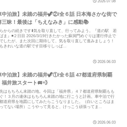
2026.07.08
車中泊旅】未踏の福井🦖②/全６話 日本海さかな街で
鮮三昧！最後は「ちえなみき」に感動📚
らからの続きです⬇️気を取り直して、行ってみよう。『道の駅 若
ばま』◾️２日目 2026/3/19行きたかった蘇洞門めぐりは運行停止で
でしたが、また次回に期待して、気を取り直して進みましょう！
もきれいな道の駅です目移りしっぱ...
2026.06.03
車中泊旅】未踏の福井🦖①/全６話 47都道府県制覇
！福井旅スタート🚐💨
先はもちろん未踏の地。今回は「福井県」４７都道府県制覇もも
ぐ！３月の連休はもちろん未踏の地に行こうと計画。車中泊で行
都道府県を地図にしてみたらこうなりました。（白いところはま
ってない場所）こうやって見ると、けっこう頑張ってま...
2026.06.03