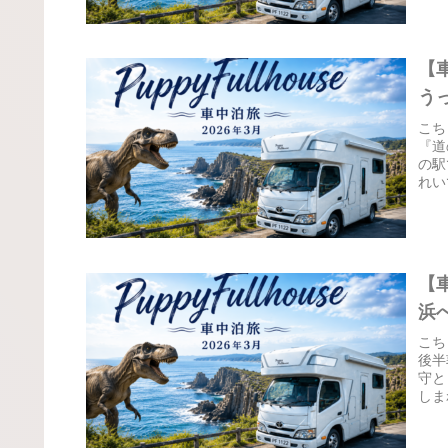
【
う
こち
『道
の駅
れい
【
浜
こち
後半
守と
しま