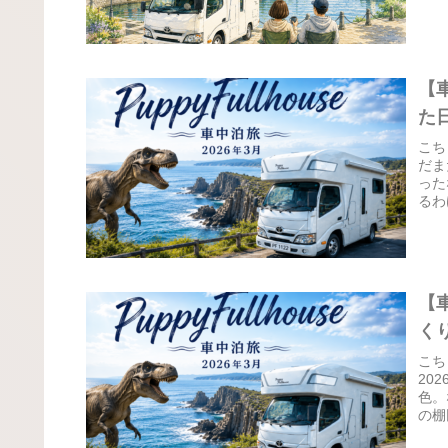
【
た
こち
だま
った
るわ
【
く
こち
20
色。
の棚