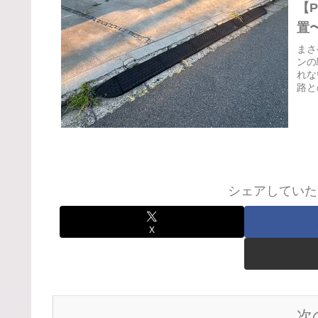
【P
置
まさ
ンの
れな
路と
シェアしていた
X
次