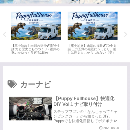
全６
【車中泊旅】未踏の福井🦖⑤/全６
【車中泊旅】未踏の福井🦖④/全６
【車
井
話 海と歴史とものづくり♪ 福井の
話 三方五湖の絶景にうっとり。前
話 
魅力をゆっくり巡る1日🚐
世は縄文人…かもしれない（笑）
名所
カーナビ
【Puppy Fullhouse】快適化
DIY Vol.1 ナビ取り付け
ステップワゴンの「なんちゃってキャ
ンピングカー」から始まったDIY。
Puppyでも快適化目指してボチボチやっ
ていきますよ（byまさやん）…いーち
2025.08.20