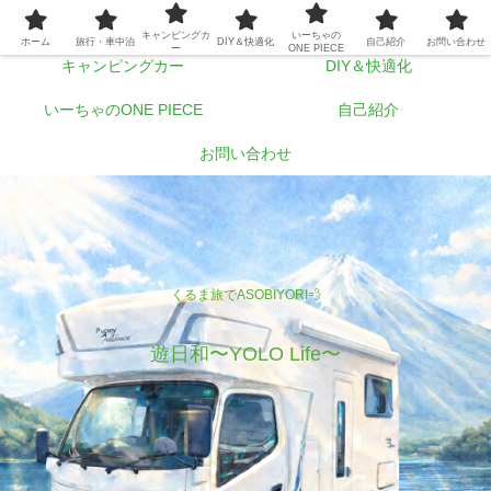
ホーム
旅行・車中泊
キャンピングカ
いーちゃの
ホーム
旅行・車中泊
DIY＆快適化
自己紹介
お問い合わせ
ー
ONE PIECE
キャンピングカー
DIY＆快適化
いーちゃのONE PIECE
自己紹介
お問い合わせ
くるま旅でASOBIYORI💨
遊日和〜YOLO Life〜