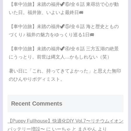
【車中泊旅】未踏の福井🦖⑥/全６話 東尋坊で心が動
いた日。福井旅、いよいよ最終日🚐
【車中泊旅】未踏の福井🦖⑤/全６話 海と歴史ともの
づくり♪ 福井の魅力をゆっくり巡る1日🚐
【車中泊旅】未踏の福井🦖④/全６話 三方五湖の絶景
にうっとり。前世は縄文人…かもしれない（笑）
暑い日に「これ、持ってきてよかった」と思えた無印
のひんやりボディミスト。
Recent Comments
【Puppy Fullhouse】快適化DIY Vol.7〜リチウムイオン
バッテリー増設〜
に
いーちゃ と まさやん
より