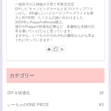
一姫双子の三姉妹の子育て卒業👏👏👏
DIYした”キャンピングカーもどき”のステップワゴ
ンから、4年越しにハイエースツアーズワイドを購
入し約7年間、たくさんの旅に出かけました。
2025年にPuppyFullhouse購入。
旅行やPuppyの快適化記事など、多趣味な夫婦の日
常を書いていけたらと思っています。
まさやん、いーちゃのそれぞれの趣味なんかも気ま
ぐれにやっていきます！
カテゴリー
DIY＆快適化
18
いーちゃのONE PIECE
63