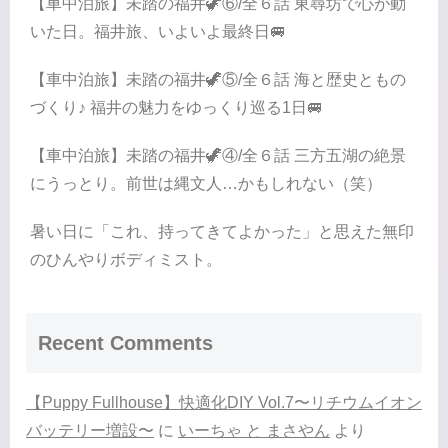
【車中泊旅】未踏の福井🦖⑥/全６話 東尋坊で心が動
いた日。福井旅、いよいよ最終日🚐
【車中泊旅】未踏の福井🦖⑤/全６話 海と歴史ともの
づくり♪ 福井の魅力をゆっくり巡る1日🚐
【車中泊旅】未踏の福井🦖④/全６話 三方五湖の絶景
にうっとり。前世は縄文人…かもしれない（笑）
暑い日に「これ、持ってきてよかった」と思えた無印
のひんやりボディミスト。
Recent Comments
【Puppy Fullhouse】快適化DIY Vol.7〜リチウムイオン
バッテリー増設〜
に
いーちゃ と まさやん
より