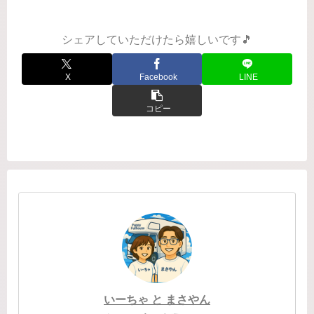
て...
シェアしていただけたら嬉しいです🎵
X
Facebook
LINE
コピー
いーちゃ と まさやん