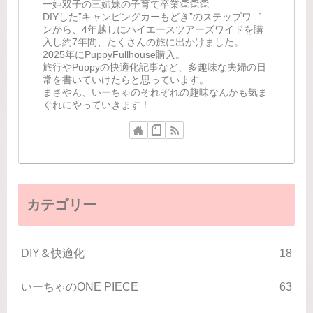
一姫双子の三姉妹の子育て卒業👏👏👏
DIYした”キャンピングカーもどき”のステップワゴ
ンから、4年越しにハイエースツアーズワイドを購
入し約7年間、たくさんの旅に出かけました。
2025年にPuppyFullhouse購入。
旅行やPuppyの快適化記事など、多趣味な夫婦の日
常を書いていけたらと思っています。
まさやん、いーちゃのそれぞれの趣味なんかも気ま
ぐれにやっていきます！
カテゴリー
DIY＆快適化
18
いーちゃのONE PIECE
63