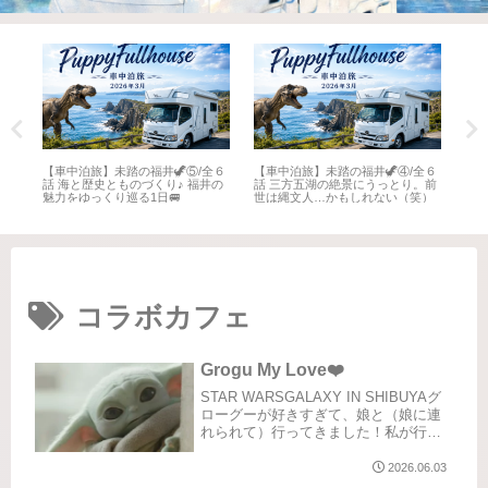
全６
【車中泊旅】未踏の福井🦖⑤/全６
【車中泊旅】未踏の福井🦖④/全６
【車
井
話 海と歴史とものづくり♪ 福井の
話 三方五湖の絶景にうっとり。前
話 
魅力をゆっくり巡る1日🚐
世は縄文人…かもしれない（笑）
名所
コラボカフェ
Grogu My Love❤️
STAR WARSGALAXY IN SHIBUYAグ
ローグーが好きすぎて、娘と（娘に連
れられて）行ってきました！私が行っ
たのは第二弾。5/31までの渋谷
TSUTAYAにて。1Fはマンダロリアンフ
2026.06.03
ロア。B1はSTAR WARSフロアになっ