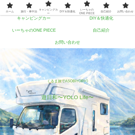
ホーム
旅行・車中泊
キャンピングカ
いーちゃの
ホーム
旅行・車中泊
DIY＆快適化
自己紹介
お問い合わせ
ー
ONE PIECE
キャンピングカー
DIY＆快適化
いーちゃのONE PIECE
自己紹介
お問い合わせ
くるま旅でASOBIYORI💨
遊日和〜YOLO Life〜