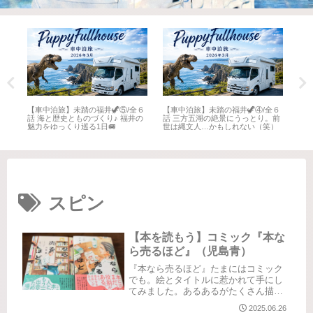
全６
【車中泊旅】未踏の福井🦖⑤/全６
【車中泊旅】未踏の福井🦖④/全６
【車
井
話 海と歴史とものづくり♪ 福井の
話 三方五湖の絶景にうっとり。前
話 
魅力をゆっくり巡る1日🚐
世は縄文人…かもしれない（笑）
名所
スピン
【本を読もう】コミック『本な
ら売るほど』（児島青）
『本なら売るほど』たまにはコミック
でも。絵とタイトルに惹かれて手にし
てみました。あるあるがたくさん描か
れてて楽しい😆マニアックなネタがい
2025.06.26