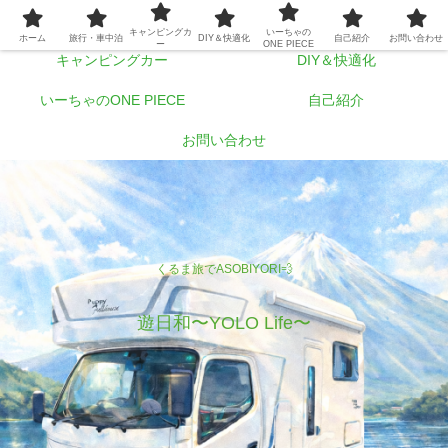
ホーム
旅行・車中泊
キャンピングカ
いーちゃの
ホーム
旅行・車中泊
DIY＆快適化
自己紹介
お問い合わせ
ー
ONE PIECE
キャンピングカー
DIY＆快適化
いーちゃのONE PIECE
自己紹介
お問い合わせ
くるま旅でASOBIYORI💨
遊日和〜YOLO Life〜