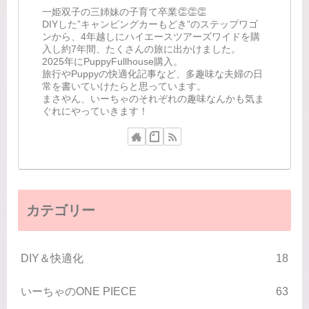
一姫双子の三姉妹の子育て卒業👏👏👏
DIYした”キャンピングカーもどき”のステップワゴ
ンから、4年越しにハイエースツアーズワイドを購
入し約7年間、たくさんの旅に出かけました。
2025年にPuppyFullhouse購入。
旅行やPuppyの快適化記事など、多趣味な夫婦の日
常を書いていけたらと思っています。
まさやん、いーちゃのそれぞれの趣味なんかも気ま
ぐれにやっていきます！
カテゴリー
DIY＆快適化
18
いーちゃのONE PIECE
63