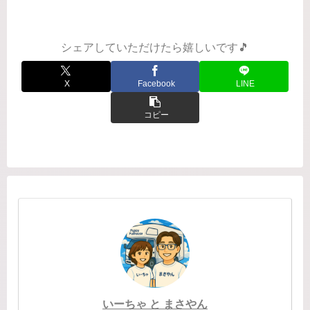
っぱいで楽しい😆"天アンカットとスピ
ン！""青木まりこ現象"本屋で本を選ん
でると尿意を催す現象って、80...
シェアしていただけたら嬉しいです🎵
X
Facebook
LINE
コピー
いーちゃ と まさやん