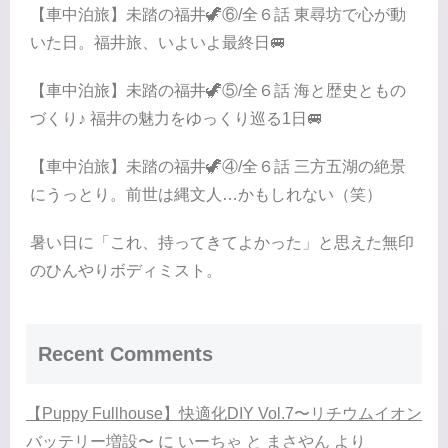
【車中泊旅】未踏の福井🦖⑥/全６話 東尋坊で心が動
いた日。福井旅、いよいよ最終日🚐
【車中泊旅】未踏の福井🦖⑤/全６話 海と歴史ともの
づくり♪ 福井の魅力をゆっくり巡る1日🚐
【車中泊旅】未踏の福井🦖④/全６話 三方五湖の絶景
にうっとり。前世は縄文人…かもしれない（笑）
暑い日に「これ、持ってきてよかった」と思えた無印
のひんやりボディミスト。
Recent Comments
【Puppy Fullhouse】快適化DIY Vol.7〜リチウムイオン
バッテリー増設〜
に
いーちゃ と まさやん
より