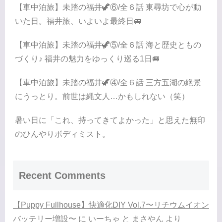
【車中泊旅】未踏の福井🦖⑥/全６話 東尋坊で心が動
いた日。福井旅、いよいよ最終日🚐
【車中泊旅】未踏の福井🦖⑤/全６話 海と歴史ともの
づくり♪ 福井の魅力をゆっくり巡る1日🚐
【車中泊旅】未踏の福井🦖④/全６話 三方五湖の絶景
にうっとり。前世は縄文人…かもしれない（笑）
暑い日に「これ、持ってきてよかった」と思えた無印
のひんやりボディミスト。
Recent Comments
【Puppy Fullhouse】快適化DIY Vol.7〜リチウムイオン
バッテリー増設〜
に
いーちゃ と まさやん
より