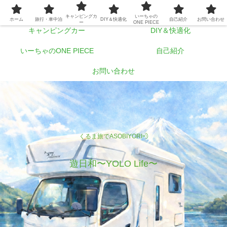
ホーム
旅行・車中泊
キャンピングカ
いーちゃの
ホーム
旅行・車中泊
DIY＆快適化
自己紹介
お問い合わせ
ー
ONE PIECE
キャンピングカー
DIY＆快適化
いーちゃのONE PIECE
自己紹介
お問い合わせ
くるま旅でASOBIYORI💨
遊日和〜YOLO Life〜