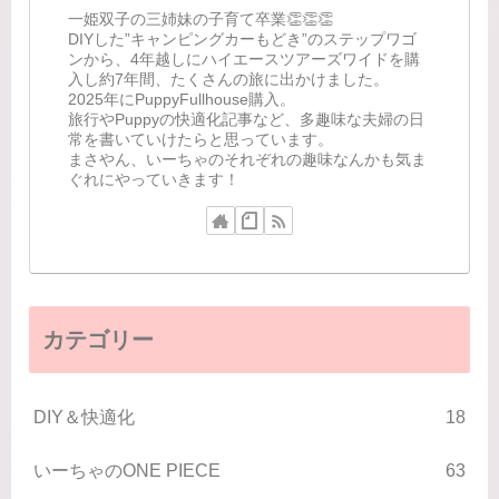
一姫双子の三姉妹の子育て卒業👏👏👏
DIYした”キャンピングカーもどき”のステップワゴ
ンから、4年越しにハイエースツアーズワイドを購
入し約7年間、たくさんの旅に出かけました。
2025年にPuppyFullhouse購入。
旅行やPuppyの快適化記事など、多趣味な夫婦の日
常を書いていけたらと思っています。
まさやん、いーちゃのそれぞれの趣味なんかも気ま
ぐれにやっていきます！
カテゴリー
DIY＆快適化
18
いーちゃのONE PIECE
63