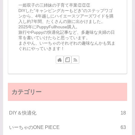
一姫双子の三姉妹の子育て卒業👏👏👏
DIYした”キャンピングカーもどき”のステップワゴ
ンから、4年越しにハイエースツアーズワイドを購
入し約7年間、たくさんの旅に出かけました。
2025年にPuppyFullhouse購入。
旅行やPuppyの快適化記事など、多趣味な夫婦の日
常を書いていけたらと思っています。
まさやん、いーちゃのそれぞれの趣味なんかも気ま
ぐれにやっていきます！
カテゴリー
DIY＆快適化
18
いーちゃのONE PIECE
63