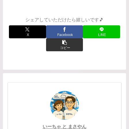
食べ放題まさかのお風呂♨️駐車場入れな
い⚠️『法典の湯』そしてこの日の夜の
お風呂。…いろいろあって...
シェアしていただけたら嬉しいです🎵
X
Facebook
LINE
コピー
いーちゃ と まさやん