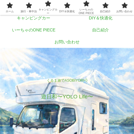
ホーム
旅行・車中泊
キャンピングカ
いーちゃの
ホーム
旅行・車中泊
DIY＆快適化
自己紹介
お問い合わせ
ー
ONE PIECE
キャンピングカー
DIY＆快適化
いーちゃのONE PIECE
自己紹介
お問い合わせ
くるま旅でASOBIYORI💨
遊日和〜YOLO Life〜