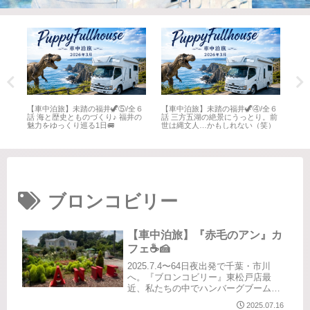
全６
【車中泊旅】未踏の福井🦖⑤/全６
【車中泊旅】未踏の福井🦖④/全６
【車
井
話 海と歴史とものづくり♪ 福井の
話 三方五湖の絶景にうっとり。前
話 
魅力をゆっくり巡る1日🚐
世は縄文人…かもしれない（笑）
名所
ブロンコビリー
【車中泊旅】『赤毛のアン』カ
フェ☕️🍰
2025.7.4〜64日夜出発で千葉・市川
へ。『ブロンコビリー』東松戸店最
近、私たちの中でハンバーグブームサ
ラダバー種類豊富食べ放題デザートも
2025.07.16