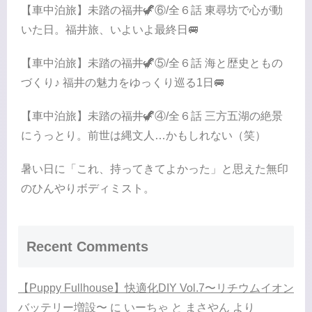
【車中泊旅】未踏の福井🦖⑥/全６話 東尋坊で心が動
いた日。福井旅、いよいよ最終日🚐
【車中泊旅】未踏の福井🦖⑤/全６話 海と歴史ともの
づくり♪ 福井の魅力をゆっくり巡る1日🚐
【車中泊旅】未踏の福井🦖④/全６話 三方五湖の絶景
にうっとり。前世は縄文人…かもしれない（笑）
暑い日に「これ、持ってきてよかった」と思えた無印
のひんやりボディミスト。
Recent Comments
【Puppy Fullhouse】快適化DIY Vol.7〜リチウムイオン
バッテリー増設〜
に
いーちゃ と まさやん
より