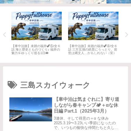
全６
【車中泊旅】未踏の福井🦖⑤/全６
【車中泊旅】未踏の福井🦖④/全６
【車
井
話 海と歴史とものづくり♪ 福井の
話 三方五湖の絶景にうっとり。前
話 
魅力をゆっくり巡る1日🚐
世は縄文人…かもしれない（笑）
名所
三島スカイウォーク
【車中泊は気まぐれに】寄り道
しながら春キャンプ🏕️＋αな休
日編 Part.1（2025年3月）
3連休、そして得意の＋α な休み
2025.3.19〜3.23いい季節になったの
で、いつもの愉快な仲間たちと久しぶ