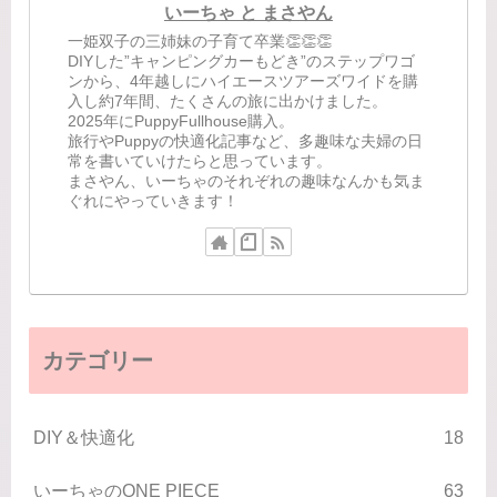
いーちゃ と まさやん
一姫双子の三姉妹の子育て卒業👏👏👏
DIYした”キャンピングカーもどき”のステップワゴ
ンから、4年越しにハイエースツアーズワイドを購
入し約7年間、たくさんの旅に出かけました。
2025年にPuppyFullhouse購入。
旅行やPuppyの快適化記事など、多趣味な夫婦の日
常を書いていけたらと思っています。
まさやん、いーちゃのそれぞれの趣味なんかも気ま
ぐれにやっていきます！
カテゴリー
DIY＆快適化
18
いーちゃのONE PIECE
63