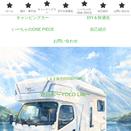
ホーム
旅行・車中泊
キャンピングカ
いーちゃの
ホーム
旅行・車中泊
DIY＆快適化
自己紹介
お問い合わせ
ー
ONE PIECE
キャンピングカー
DIY＆快適化
いーちゃのONE PIECE
自己紹介
お問い合わせ
くるま旅でASOBIYORI💨
遊日和〜YOLO Life〜