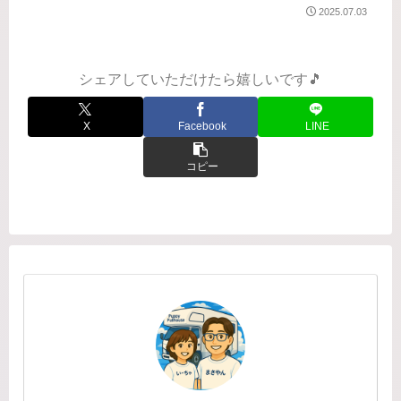
りに春キャンプ🏕️浜松のキャンプ場
2025.07.03
へ。いつだって前乗りの私たち。今回
いーちゃの以前からの希望で、途中静
岡に寄り道しながら浜松へ向...
シェアしていただけたら嬉しいです🎵
X
Facebook
LINE
コピー