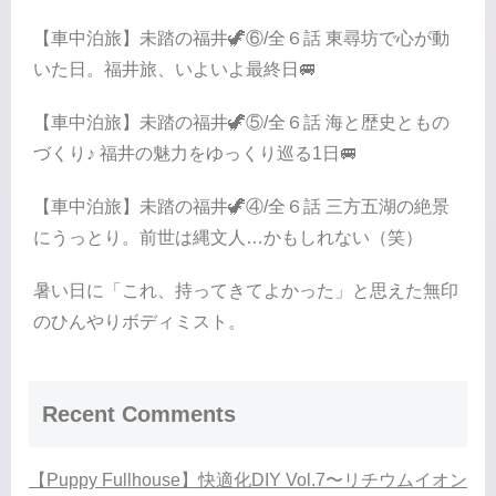
【車中泊旅】未踏の福井🦖⑥/全６話 東尋坊で心が動
いた日。福井旅、いよいよ最終日🚐
【車中泊旅】未踏の福井🦖⑤/全６話 海と歴史ともの
づくり♪ 福井の魅力をゆっくり巡る1日🚐
【車中泊旅】未踏の福井🦖④/全６話 三方五湖の絶景
にうっとり。前世は縄文人…かもしれない（笑）
暑い日に「これ、持ってきてよかった」と思えた無印
のひんやりボディミスト。
Recent Comments
【Puppy Fullhouse】快適化DIY Vol.7〜リチウムイオン