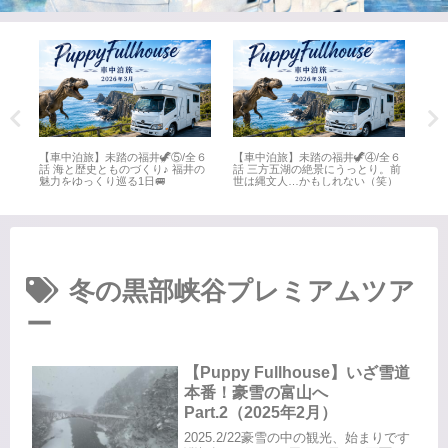
全６
【車中泊旅】未踏の福井🦖⑤/全６
【車中泊旅】未踏の福井🦖④/全６
【車
井
話 海と歴史とものづくり♪ 福井の
話 三方五湖の絶景にうっとり。前
話 
魅力をゆっくり巡る1日🚐
世は縄文人…かもしれない（笑）
名所
冬の黒部峡谷プレミアムツア
ー
【Puppy Fullhouse】いざ雪道
本番！豪雪の富山へ
Part.2（2025年2月）
2025.2/22豪雪の中の観光、始まりです