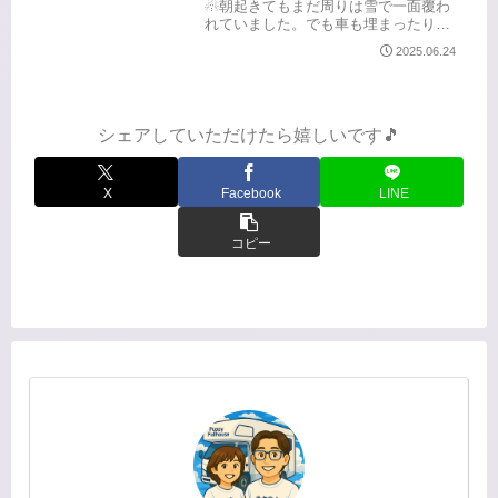
☃朝起きてもまだ周りは雪で一面覆わ
れていました。でも車も埋まったりせ
ず、ドアもちゃんと開いて、無事閉じ
2025.06.24
込められずにすみました😌こちらから
の続きです。特別企画『冬の黒部峡谷
プレミアムツアー』に参加！...
シェアしていただけたら嬉しいです🎵
X
Facebook
LINE
コピー