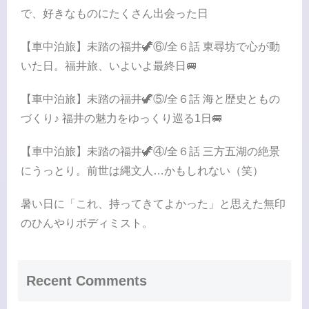
で、好きなものにたくさん出会った日
【車中泊旅】未踏の福井🦖⑥/全６話 東尋坊で心が動
いた日。福井旅、いよいよ最終日🚐
【車中泊旅】未踏の福井🦖⑤/全６話 海と歴史ともの
づくり♪ 福井の魅力をゆっくり巡る1日🚐
【車中泊旅】未踏の福井🦖④/全６話 三方五湖の絶景
にうっとり。前世は縄文人…かもしれない（笑）
暑い日に「これ、持ってきてよかった」と思えた無印
のひんやりボディミスト。
Recent Comments