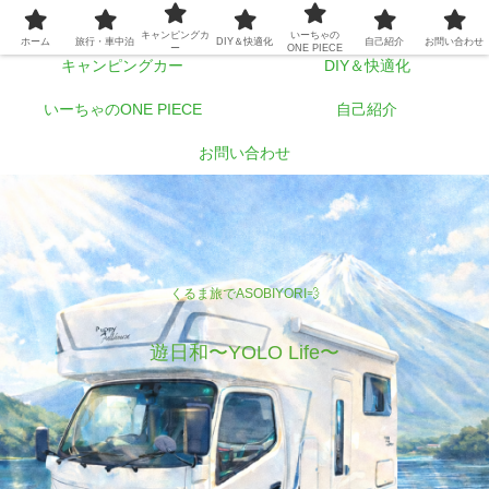
ホーム
旅行・車中泊
キャンピングカ
いーちゃの
ホーム
旅行・車中泊
DIY＆快適化
自己紹介
お問い合わせ
ー
ONE PIECE
キャンピングカー
DIY＆快適化
いーちゃのONE PIECE
自己紹介
お問い合わせ
くるま旅でASOBIYORI💨
遊日和〜YOLO Life〜