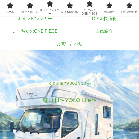
ホーム
旅行・車中泊
キャンピングカ
いーちゃの
ホーム
旅行・車中泊
DIY＆快適化
自己紹介
お問い合わせ
ー
ONE PIECE
キャンピングカー
DIY＆快適化
いーちゃのONE PIECE
自己紹介
お問い合わせ
くるま旅でASOBIYORI💨
遊日和〜YOLO Life〜