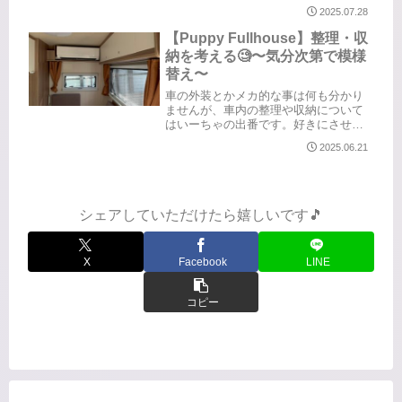
っつけました扉の中に入れておくとカ
2025.07.28
ビそうなので、ここなら乾きやすい
し、歯ブラシが濡れてても水はシンク
【Puppy Fullhouse】整理・収
に落ちるかなと。シンク...
納を考える🧐〜気分次第で模様
替え〜
車の外装とかメカ的な事は何も分かり
ませんが、車内の整理や収納について
はいーちゃの出番です。好きにさせて
いただこうかと。ということで、気分
2025.06.21
次第で模様替えや、思いつきで取り入
れてみるというのは随時更新していく
として、とりあえず現段階でご紹介で
き...
シェアしていただけたら嬉しいです🎵
X
Facebook
LINE
コピー