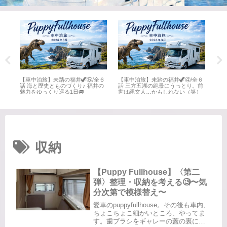
全６
【車中泊旅】未踏の福井🦖⑤/全６
【車中泊旅】未踏の福井🦖④/全６
【車
井
話 海と歴史とものづくり♪ 福井の
話 三方五湖の絶景にうっとり。前
話 
魅力をゆっくり巡る1日🚐
世は縄文人…かもしれない（笑）
名所
収納
【Puppy Fullhouse】〈第二
弾〉整理・収納を考える🧐〜気
分次第で模様替え〜
愛車のpuppyfullhouse。その後も車内、
ちょこちょこ細かいところ、やってま
す。歯ブラシをギャレーの蓋の裏にく