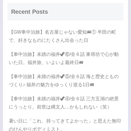
Recent Posts
【GW車中泊旅】名古屋じゃない愛知🚐① 半田の町
で、好きなものにたくさん出会った日
【車中泊旅】未踏の福井🦖⑥/全６話 東尋坊で心が動
いた日。福井旅、いよいよ最終日🚐
【車中泊旅】未踏の福井🦖⑤/全６話 海と歴史ともの
づくり♪ 福井の魅力をゆっくり巡る1日🚐
【車中泊旅】未踏の福井🦖④/全６話 三方五湖の絶景
にうっとり。前世は縄文人…かもしれない（笑）
暑い日に「これ、持ってきてよかった」と思えた無印
のひんやりボディミスト。