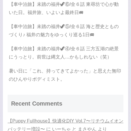
【車中泊旅】未踏の福井🦖⑥/全６話 東尋坊で心が動
いた日。福井旅、いよいよ最終日🚐
【車中泊旅】未踏の福井🦖⑤/全６話 海と歴史ともの
づくり♪ 福井の魅力をゆっくり巡る1日🚐
【車中泊旅】未踏の福井🦖④/全６話 三方五湖の絶景
にうっとり。前世は縄文人…かもしれない（笑）
暑い日に「これ、持ってきてよかった」と思えた無印
のひんやりボディミスト。
Recent Comments
【Puppy Fullhouse】快適化DIY Vol.7〜リチウムイオン
バッテリー増設〜
に
いーちゃ と まさやん
より