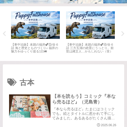
全６
【車中泊旅】未踏の福井🦖⑤/全６
【車中泊旅】未踏の福井🦖④/全６
【車
井
話 海と歴史とものづくり♪ 福井の
話 三方五湖の絶景にうっとり。前
話 
魅力をゆっくり巡る1日🚐
世は縄文人…かもしれない（笑）
名所
古本
【本を読もう】コミック『本な
ら売るほど』（児島青）
『本なら売るほど』たまにはコミック
でも。絵とタイトルに惹かれて手にし
てみました。あるあるがたくさん描か
れてて楽しい😆マニアックなネタがい
2025.06.26