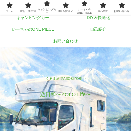
ホーム
旅行・車中泊
キャンピングカ
いーちゃの
ホーム
旅行・車中泊
DIY＆快適化
自己紹介
お問い合わせ
ー
ONE PIECE
キャンピングカー
DIY＆快適化
いーちゃのONE PIECE
自己紹介
お問い合わせ
くるま旅でASOBIYORI💨
遊日和〜YOLO Life〜