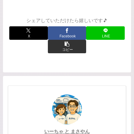
っぱいで楽しい😆"天アンカットとスピ
ン！""青木まりこ現象"本屋で本を選ん
でると尿意を催す現象って、80...
シェアしていただけたら嬉しいです🎵
X
Facebook
LINE
コピー
いーちゃ と まさやん