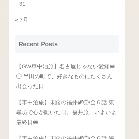
31
« 7月
Recent Posts
【GW車中泊旅】名古屋じゃない愛知🚐
① 半田の町で、好きなものにたくさん
出会った日
【車中泊旅】未踏の福井🦖⑥/全６話 東
尋坊で心が動いた日。福井旅、いよいよ
最終日🚐
【車中泊旅】未踏の福井🦖⑤/全６話 海