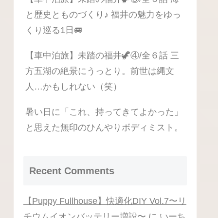
と歴史とものづくり♪ 福井の魅力をゆっ
くり巡る1日🚐
【車中泊旅】未踏の福井🦖④/全６話 三
方五湖の絶景にうっとり。前世は縄文
人…かもしれない（笑）
暑い日に「これ、持ってきてよかった」
と思えた無印のひんやりボディミスト。
Recent Comments
【Puppy Fullhouse】快適化DIY Vol.7〜リ
チウムイオンバッテリー増設〜
に
いーち