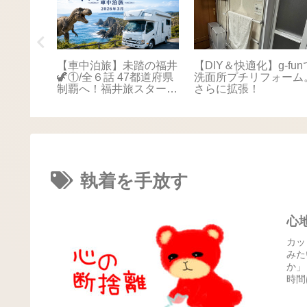
踏の福井
【車中泊旅】未踏の福井
【DIY＆快適化】g-fun
本海さか
🦖①/全６話 47都道府県
洗面所プチリフォーム
！最後は
制覇へ！福井旅スタート
さらに拡張！
に感動📚
🚐💨
執着を手放す
心
カッ
みた
か」
時間