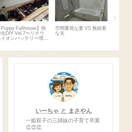
Puppy Fullhouse】快
空間重視な妻 VS 無頓着
【Puppy
化DIY Vol.7〜リチウ
な夫
適化DIY
ムイオンバッテリー増
キャリ
設〜
いーちゃ と まさやん
一姫双子の三姉妹の子育て卒業
👏👏👏