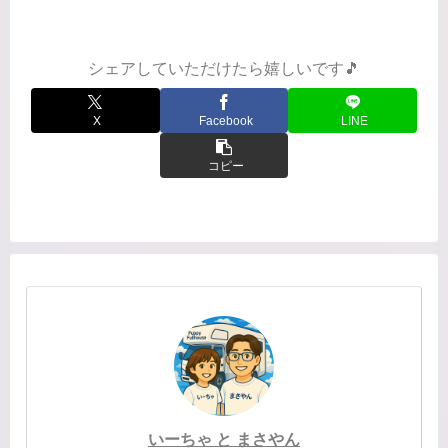
は2回目赤坂のB-flat私もかなりの方向
音痴なんです...
シェアしていただけたら嬉しいです🎵
X
Facebook
LINE
コピー
いーちゃ と まさやん