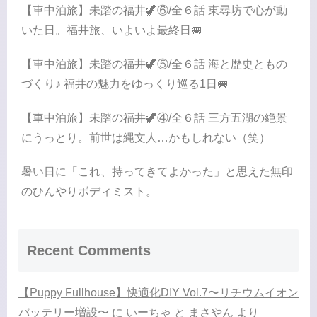
【車中泊旅】未踏の福井🦖⑥/全６話 東尋坊で心が動
いた日。福井旅、いよいよ最終日🚐
【車中泊旅】未踏の福井🦖⑤/全６話 海と歴史ともの
づくり♪ 福井の魅力をゆっくり巡る1日🚐
【車中泊旅】未踏の福井🦖④/全６話 三方五湖の絶景
にうっとり。前世は縄文人…かもしれない（笑）
暑い日に「これ、持ってきてよかった」と思えた無印
のひんやりボディミスト。
Recent Comments
【Puppy Fullhouse】快適化DIY Vol.7〜リチウムイオン
バッテリー増設〜
に
いーちゃ と まさやん
より