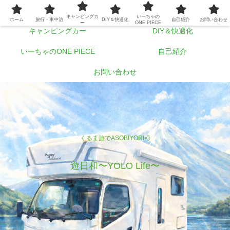
ホーム
旅行・車中泊
キャンピングカ
いーちゃの
ホーム
旅行・車中泊
DIY＆快適化
自己紹介
お問い合わせ
ー
ONE PIECE
キャンピングカー
DIY＆快適化
いーちゃのONE PIECE
自己紹介
お問い合わせ
くるま旅でASOBIYORI💨
遊日和〜YOLO Life〜