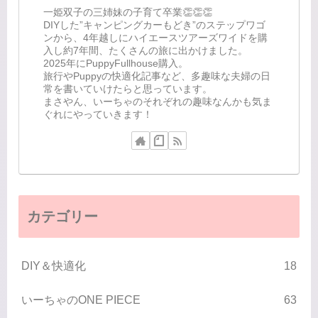
一姫双子の三姉妹の子育て卒業👏👏👏
DIYした”キャンピングカーもどき”のステップワゴ
ンから、4年越しにハイエースツアーズワイドを購
入し約7年間、たくさんの旅に出かけました。
2025年にPuppyFullhouse購入。
旅行やPuppyの快適化記事など、多趣味な夫婦の日
常を書いていけたらと思っています。
まさやん、いーちゃのそれぞれの趣味なんかも気ま
ぐれにやっていきます！
カテゴリー
DIY＆快適化
18
いーちゃのONE PIECE
63