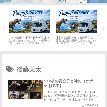
全６
【車中泊旅】未踏の福井🦖⑤/全６
【車中泊旅】未踏の福井🦖④/全６
【車
井
話 海と歴史とものづくり♪ 福井の
話 三方五湖の絶景にうっとり。前
話 
魅力をゆっくり巡る1日🚐
世は縄文人…かもしれない（笑）
名所
後藤天太
Sax🎷の貴公子と神のコラボ
✨【LIVE】
Tenta Goto NEW QUINTET special
guest 宮崎隆睦SAXの貴公子とSAXの
神とのコラボ🎷（勝手にそう呼ばせて
もらっている）NEW QUINTETのLIVE
2026.06.03