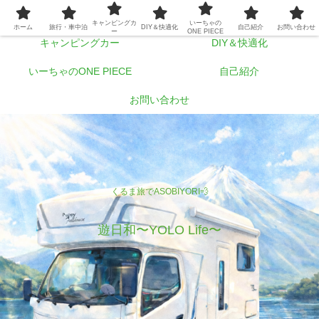
ホーム
旅行・車中泊
キャンピングカ
いーちゃの
ホーム
旅行・車中泊
DIY＆快適化
自己紹介
お問い合わせ
ー
ONE PIECE
キャンピングカー
DIY＆快適化
いーちゃのONE PIECE
自己紹介
お問い合わせ
くるま旅でASOBIYORI💨
遊日和〜YOLO Life〜