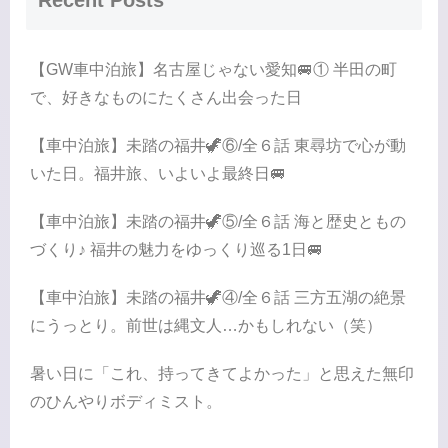
Recent Posts
【GW車中泊旅】名古屋じゃない愛知🚐① 半田の町
で、好きなものにたくさん出会った日
【車中泊旅】未踏の福井🦖⑥/全６話 東尋坊で心が動
いた日。福井旅、いよいよ最終日🚐
【車中泊旅】未踏の福井🦖⑤/全６話 海と歴史ともの
づくり♪ 福井の魅力をゆっくり巡る1日🚐
【車中泊旅】未踏の福井🦖④/全６話 三方五湖の絶景
にうっとり。前世は縄文人…かもしれない（笑）
暑い日に「これ、持ってきてよかった」と思えた無印
のひんやりボディミスト。