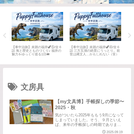
全６
【車中泊旅】未踏の福井🦖⑤/全６
【車中泊旅】未踏の福井🦖④/全６
【車
井
話 海と歴史とものづくり♪ 福井の
話 三方五湖の絶景にうっとり。前
話 
魅力をゆっくり巡る1日🚐
世は縄文人…かもしれない（笑）
名所
文房具
【my文具博】手帳探しの季節〜
2025・秋
気がついたら2025年ももう9月になって
しまっていました。そう、９月といえ
ば、来年の手帳探しの時期でありま
す。毎年悩みます。マンスリー、ウイ
2025.09.19