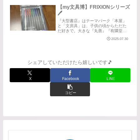
ークリー、バーチカル、一日1ページな
ど、様々なタイプの手帳。ほぼ自分の
【my文具博】FRIXIONシリーズ
使い勝手がいいものはわかってい...
🖊️
『大型書店』はテーマパーク「本屋」
と「文房具」は、子供の頃からただた
だ好きで。大きな『丸善』『有隣堂』
などの大型店だと、私の中ではテーマ
2025.07.30
パークみたいなものです。チラッとだ
け覗くつもりが🫣やっぱりこれです😆
買ってしまった…『FRIXION S...
シェアしていただけたら嬉しいです🎵
X
Facebook
LINE
コピー