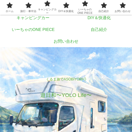
ホーム
旅行・車中泊
キャンピングカ
いーちゃの
ホーム
旅行・車中泊
DIY＆快適化
自己紹介
お問い合わせ
ー
ONE PIECE
キャンピングカー
DIY＆快適化
いーちゃのONE PIECE
自己紹介
お問い合わせ
くるま旅でASOBIYORI💨
遊日和〜YOLO Life〜