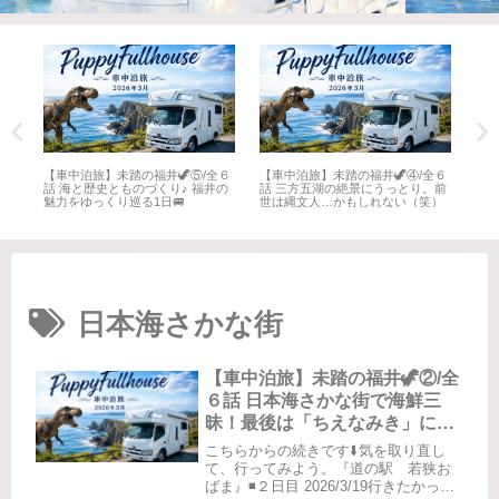
全６
【車中泊旅】未踏の福井🦖⑤/全６
【車中泊旅】未踏の福井🦖④/全６
【車
井
話 海と歴史とものづくり♪ 福井の
話 三方五湖の絶景にうっとり。前
話 
魅力をゆっくり巡る1日🚐
世は縄文人…かもしれない（笑）
名所
日本海さかな街
【車中泊旅】未踏の福井🦖②/全
６話 日本海さかな街で海鮮三
昧！最後は「ちえなみき」に感
動📚
こちらからの続きです⬇️気を取り直し
て、行ってみよう。『道の駅 若狭お
ばま』◾️２日目 2026/3/19行きたかった