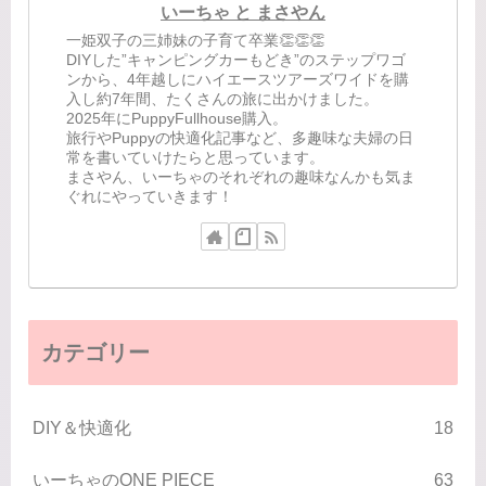
いーちゃ と まさやん
一姫双子の三姉妹の子育て卒業👏👏👏
DIYした”キャンピングカーもどき”のステップワゴ
ンから、4年越しにハイエースツアーズワイドを購
入し約7年間、たくさんの旅に出かけました。
2025年にPuppyFullhouse購入。
旅行やPuppyの快適化記事など、多趣味な夫婦の日
常を書いていけたらと思っています。
まさやん、いーちゃのそれぞれの趣味なんかも気ま
ぐれにやっていきます！
カテゴリー
DIY＆快適化
18
いーちゃのONE PIECE
63