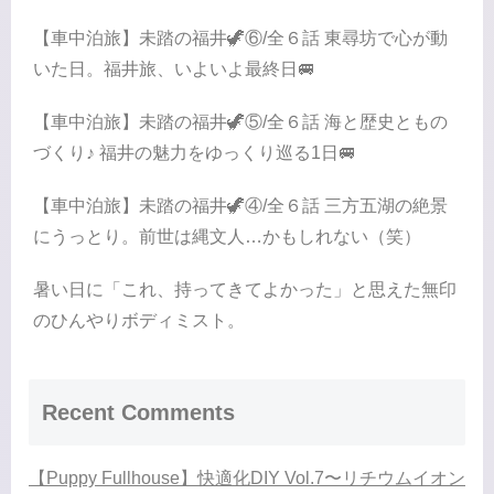
【車中泊旅】未踏の福井🦖⑥/全６話 東尋坊で心が動
いた日。福井旅、いよいよ最終日🚐
【車中泊旅】未踏の福井🦖⑤/全６話 海と歴史ともの
づくり♪ 福井の魅力をゆっくり巡る1日🚐
【車中泊旅】未踏の福井🦖④/全６話 三方五湖の絶景
にうっとり。前世は縄文人…かもしれない（笑）
暑い日に「これ、持ってきてよかった」と思えた無印
のひんやりボディミスト。
Recent Comments
【Puppy Fullhouse】快適化DIY Vol.7〜リチウムイオン